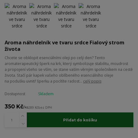
Aroma náhrdelník ve tvaru srdce Fialový strom
života
Chcete se obklopit esenciálními oleji po celý den? Tento
aromaterapeutický šperk na krk, který symbolizuje stabilitu, moudrost
a propojení všeho se vším, se stane vaším věrným společníkem na cestě
života. Stačí pár kapek vašeho oblíbeného esenciálního oleje
na podušku uvnitř šperku a pocítíte radost...
celý popis
Dostupnost
Skladem
350 Kč
/
ks
289 Kč
bez DPH
Přidat do košíku