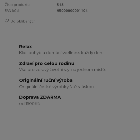
Číslo produktu:
518
EAN kód:
95000000001104
Do oblíbených
Relax
Klid, pohyb a domácí wellness každý den.
Zdraví pro celou rodinu
Vše pro zdravý životní styl na jednom místě.
Originální ruční výroba
Originální české výrobky šité s láskou.
Doprava ZDARMA
od 1500Kč