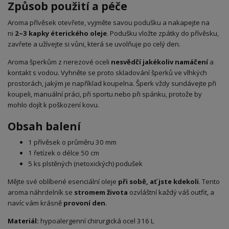
Způsob použití a péče
Aroma přívěsek otevřete, vyjměte savou podušku a nakapejte na
ni
2–3 kapky éterického oleje
. Podušku vložte zpátky do přívěsku,
zavřete a užívejte si vůni, která se uvolňuje po celý den.
Aroma šperkům z nerezové oceli
nesvědčí jakékoliv namáčení
a
kontakt s vodou. Vyhněte se proto skladování šperků ve vlhkých
prostorách, jakým je například koupelna. Šperk vždy sundávejte při
koupeli, manuální práci, při sportu nebo při spánku, protože by
mohlo dojít k poškození kovu.
Obsah balení
1 přívěsek o průměru 30 mm
1 řetízek o délce 50 cm
5 ks plstěných (netoxických) podušek
Mějte své oblíbené esenciální oleje
při sobě, ať jste kdekoli
. Tento
aroma náhrdelník se
stromem života
ozvláštní každý váš outfit, a
navíc vám krásně
provoní den
.
Materiál:
hypoalergenní chirurgická ocel 316 L