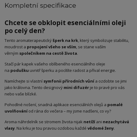
Kompletní specifikace
Chcete se obklopit esenciálními oleji
po celý den?
Tento aromaterapeutický
šperk na krk
, který symbolizuje stabilitu,
moudrost a
propojení všeho se vším
, se stane vaším
věrným
společníkem na cestě života
.
Stačí pár kapek vašeho oblíbeného esenciálního oleje
na
podušku
uvnitř šperku a pocítíte radost a příval energie.
Namíchejte si vlastní
symfonii přírodních vůní
a ozdobte se jimi
jako královna. Tento designový
mini difuzér
je to pravé pro vás
nebo vaše blízké.
Pohodlné nošení, snadná aplikace esenciálních olejů a
pomalé
uvolňování
od rána do večera – my jsme nadšeni, co vy?
Aroma náhrdelník se stromem života nijak
netíží
ani
nezachytává
vlasy
. Na krku je tou pravou ozdobou každé
vědomé ženy
.