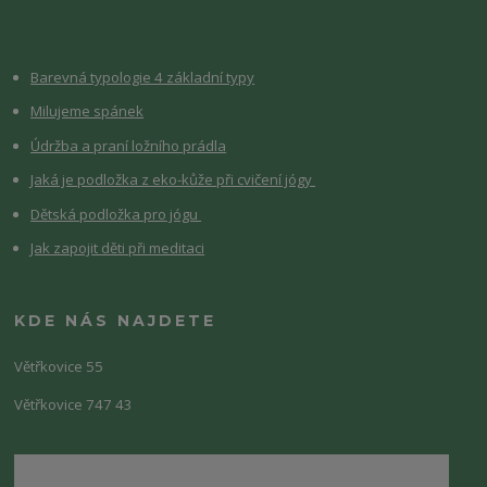
Barevná typologie 4 základní typy
Milujeme spánek
Údržba a praní ložního prádla
Jaká je podložka z eko-kůže při cvičení jógy
Dětská podložka pro jógu
Jak zapojit děti při meditaci
KDE NÁS NAJDETE
Větřkovice 55
Větřkovice 747 43