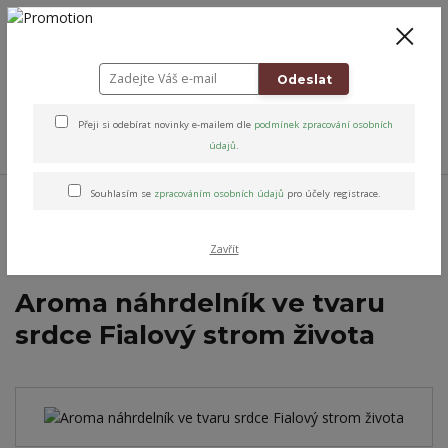
+420 778 743 310
8-19
CZK
0
0 Kč
Odeslat
Přeji si odebírat novinky e-mailem dle
podmínek zpracování osobních
Menu
údajů
.
Úvod
Altens originály & vybrané značky
Oblečení & doplňky
Módní
Souhlasím se
zpracováním osobních údajů
pro účely registrace.
doplňky
Aromaterapeutické šperky
Aroma náhrdelník ve tvaru srdce
Fialový strom života
Zavřít
Aroma náhrdelník ve tvaru
srdce Fialový strom života