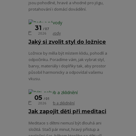
jsou pohodlné, hravé a vhodné pro jógu,
protahování i domácí dovádění.
31
07
Rady a návody
2026
Jaký si zvolit styl do ložnice
Ložnice by měla být místem klidu, pohodlí a
odpočinku. Poradíme vám, jak vybrat styl,
barvy, materiály i doplňky tak, aby prostor
působil harmonicky a odpovídal vašemu
vkusu.
05
01
Děti, pohyb a zklidnění
2026
Jak zapojit děti při meditaci
Meditace s dětmi nemusí být dlouhá ani
složitá. Stačí pár minut, hravý přístup a
společný čas, během kterého se děti učí