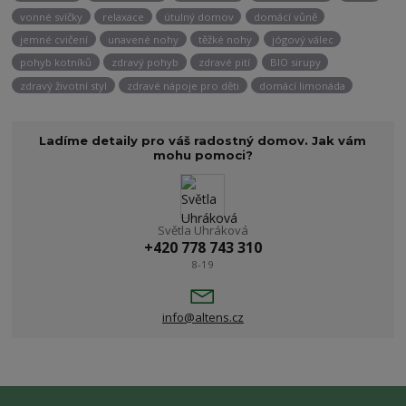
vonné svíčky
relaxace
útulný domov
domácí vůně
jemné cvičení
unavené nohy
těžké nohy
jógový válec
pohyb kotníků
zdravý pohyb
zdravé pití
BIO sirupy
zdravý životní styl
zdravé nápoje pro děti
domácí limonáda
Ladíme detaily pro váš radostný domov. Jak vám
mohu pomoci?
Světla Uhráková
+420 778 743 310
8-19
info@altens.cz