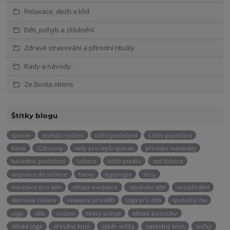
Relaxace, dech a klid
Děti, pohyb a zklidnění
Zdravé stravování a přírodní rituály
Rady a návody
Ze života Altens
Štítky blogu
spánek
domácí cvičení
ložní povlečení
Ložní povlečení
bavla
lůžkoviny
rady pro lepší spánek
přírodní materiály
bavlněné povlečení
ložnice
ložní prádlo
styl ložnice
inspirace do ložnice
barvy
typologie
ženy
meditace pro děti
dětská meditace
zklidnění dětí
soustředění
dechová cvičení
relaxace pro děti
jóga pro děti
společný čas
joga
děti
cvičení
hravý pohyb
dětské podložky
dětská jóga
dřevěný knot
výběr svíčky
bavlněný knot
svíčky