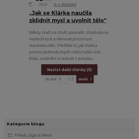
Děti, pohyb a zklidnění
2025
„Jak se Klárka naučila
zklidnit mysl a uvolnit tělo"
Někdy stačí na chvíli zpomalit, zhluboka se
nadechnout a věnovat pozornost
vlastnímu tělu. Přečtěte si, jak Klárka
pomocí jednoduchých cviků našla více
klidu, uvolnění a radosti z pohybu.
Načíst další články (5)
strana
z 2
další
Kategorie blogu
Pohyb, jóga a úleva