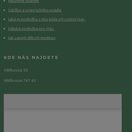
Milujeme spánek
Údržba a praní ložního prádla
Jaká je podložka z eko-kůže při cvičení jógy
Dětská podložka pro jógu
Jak zapojit děti při meditaci
KDE NÁS NAJDETE
Větřkovice 55
Větřkovice 747 43