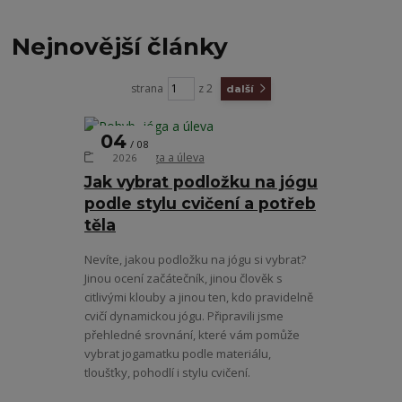
Nejnovější články
strana
z 2
další
04
08
Pohyb, jóga a úleva
2026
Jak vybrat podložku na jógu
podle stylu cvičení a potřeb
těla
Nevíte, jakou podložku na jógu si vybrat?
Jinou ocení začátečník, jinou člověk s
citlivými klouby a jinou ten, kdo pravidelně
cvičí dynamickou jógu. Připravili jsme
přehledné srovnání, které vám pomůže
vybrat jogamatku podle materiálu,
tloušťky, pohodlí i stylu cvičení.