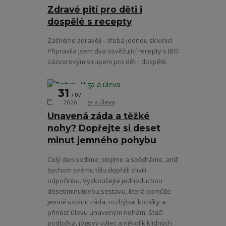
Zdravé pití pro děti i
dospělé s recepty
Začněme zdravěji – třeba jednou sklenicí.
Připravila jsem dva osvěžující recepty s BIO
zázvorovým sirupem pro děti i dospělé.
31
07
Pohyb, jóga a úleva
2026
Unavená záda a těžké
nohy? Dopřejte si deset
minut jemného pohybu
Celý den sedíme, stojíme a spěcháme, aniž
bychom svému tělu dopřáli chvíli
odpočinku. Vyzkoušejte jednoduchou
desetiminutovou sestavu, která pomůže
jemně uvolnit záda, rozhýbat kotníky a
přinést úlevu unaveným nohám. Stačí
podložka, jógový válec a několik klidných