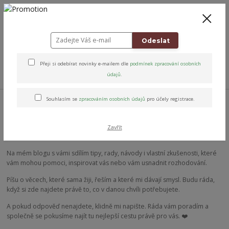
+420 778 743 310
8-19
CZK
0
0 Kč
Odeslat
Přeji si odebírat novinky e-mailem dle
podmínek zpracování osobních
Menu
údajů
.
Úvod
Blog
Souhlasím se
zpracováním osobních údajů
pro účely registrace.
Zavřít
Blog
Na mém blogu s vámi sdílím tipy, rady, návody i vlastní zkušenosti, které
vám mohou pomoci, inspirovat vás nebo vám usnadnit rozhodování.
Píšu o věcech, které sama žiji, řeším a které mi dávají smysl. Budu ráda,
když si zde najdete právě to, co v danou chvíli potřebujete.
A pokud odpověď nenajdete, klidně mi napište. Ráda vám poradím a
společně se pokusíme najít tu nejlepší cestu právě pro vás. ❤️