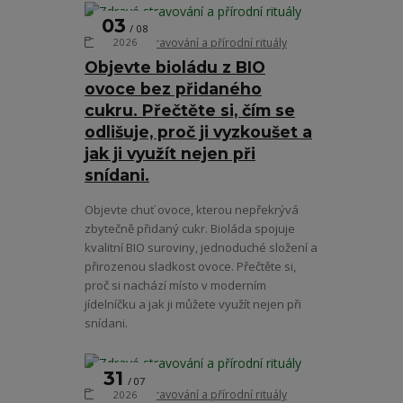
03
08
Zdravé stravování a přírodní rituály
2026
Objevte bioládu z BIO
ovoce bez přidaného
cukru. Přečtěte si, čím se
odlišuje, proč ji vyzkoušet a
jak ji využít nejen při
snídani.
Objevte chuť ovoce, kterou nepřekrývá
zbytečně přidaný cukr. Bioláda spojuje
kvalitní BIO suroviny, jednoduché složení a
přirozenou sladkost ovoce. Přečtěte si,
proč si nachází místo v moderním
jídelníčku a jak ji můžete využít nejen při
snídani.
31
07
Zdravé stravování a přírodní rituály
2026