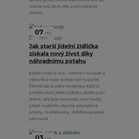
vnímat svůj dech, tělo a přirozeně se
zklidnit.
07
11
Rady a návody
2025
Jak starší jídelní židlička
získala nový život díky
náhradnímu potahu
Každá z nás to zná – miminko na cestě a
výbavička roste rychleji než rozpočet.
Přesně tak to měla i Kristýnka. Když si
pořídila starší jídelní židličku, stačilo jí jen
jediné, aby byla dokonalá: nový hezký
potah. A jakmile objevila omyvatelné
potahy z kočárkoviny , židlička vypadala
jako nová
03
11