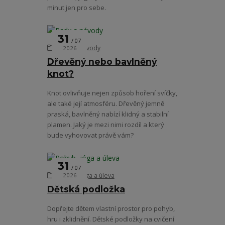
minut jen pro sebe.
31
07
Rady a návody
2026
Dřevěný nebo bavlněný
knot?
Knot ovlivňuje nejen způsob hoření svíčky,
ale také její atmosféru. Dřevěný jemně
praská, bavlněný nabízí klidný a stabilní
plamen. Jaký je mezi nimi rozdíl a který
bude vyhovovat právě vám?
31
07
Pohyb, jóga a úleva
2026
Dětská podložka
Dopřejte dětem vlastní prostor pro pohyb,
hru i zklidnění. Dětské podložky na cvičení