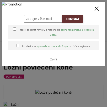
+420 778 743 310
8-19
CZK
0
0 Kč
Odeslat
Přeji si odebírat novinky e-mailem dle
podmínek zpracování osobních
Menu
údajů
.
Úvod
Altens originály & vybrané značky
Pro domov
Povlečení
Souhlasím se
zpracováním osobních údajů
pro účely registrace.
Ložní povlečení digitální tisk
Ložní povlečení koně
Zavřít
Ložní povlečení koně
TOP produkt