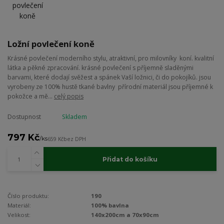
Ložní povlečení koně
Krásné povlečení moderního stylu, atraktivní, pro milovníky koní. kvalitní
látka a pěkné zpracování. krásné povlečení s příjemně sladěnými
barvami, které dodají svěžest a spánek Vaší ložnici, či do pokojíků. jsou
vyrobeny ze 100% hustě tkané bavlny přírodní materiál jsou příjemné k
pokožce a mě...
celý popis
Dostupnost
Skladem
797 Kč
/
ks
659 Kč
bez DPH
Přidat do košíku
Číslo produktu:
190
Materiál:
100% bavlna
Velikost:
140x200cm a 70x90cm