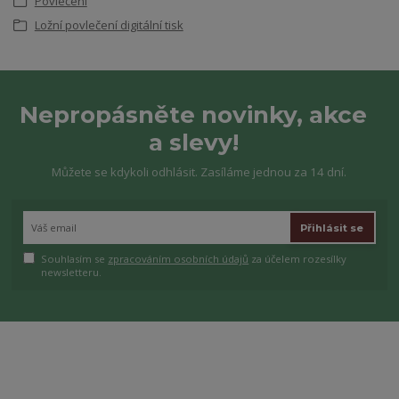
Povlečení
Ložní povlečení digitální tisk
Nepropásněte novinky, akce
a slevy!
Můžete se kdykoli odhlásit. Zasíláme jednou za 14 dní.
Přihlásit se
Souhlasím se
zpracováním osobních údajů
za účelem rozesílky
newsletteru.