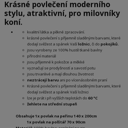
Krásné povlečení moderního
stylu, atraktivní, pro milovníky
koní.
kvalitní látka a pěkné zpracování.
krásné povlečení s příjemně sladěnými barvami, které
dodají svěžest a spánek Vaší
ložnic
i, či do
pokojíků
.
jsou vyrobeny ze 100% hustě tkané bavlny
přírodní materiál
jsou příjemné k pokožce a měkké
vyznačují se prodyšností a savostí potu
jsou trvanlivé a mají dlouhou životnost
neztrácejí barvu
ani po vícenásobném praní
Krásné povlečení s příjemně sladěnými barvami, které
dodají svěžest a spánek Vaší ložnici
lze je prát i při vyšších teplotách do
60 °C
žehlete na střední stupeň
Obsahuje 1x povlak na peřinu 140 x 200cm
1x povlak na polštář 70 x 90cm