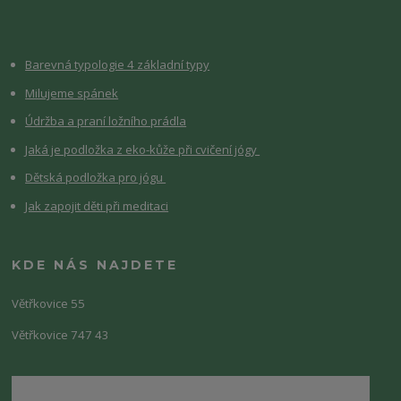
Barevná typologie 4 základní typy
Milujeme spánek
Údržba a praní ložního prádla
Jaká je podložka z eko-kůže při cvičení jógy
Dětská podložka pro jógu
Jak zapojit děti při meditaci
KDE NÁS NAJDETE
Větřkovice 55
Větřkovice 747 43