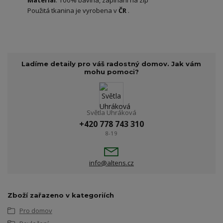
Materiál
: 100% bavlna, zapínání na zip
Použitá tkanina je vyrobena v
ČR
.
Ladíme detaily pro váš radostný domov. Jak vám
mohu pomoci?
Světla Uhráková
+420 778 743 310
8-19
info@altens.cz
Zboží zařazeno v kategoriích
Pro domov