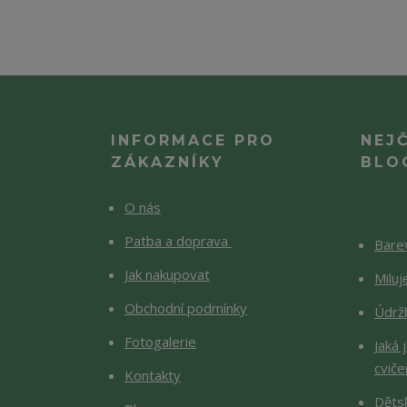
INFORMACE PRO
NEJ
ZÁKAZNÍKY
BLO
O nás
Patba a doprava
Barev
Jak nakupovat
Milu
Obchodní podmínky
Údržb
Fotogalerie
Jaká 
cviče
Kontakty
Děts