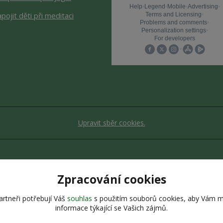
apojit děti při meditaci
Upravit sběr cookies.
bsah stránek je chráněn autorským zákonem. Jakékoli užití obsahu be
Zpracování cookies
Vytvořeno na
Eshop-rychle.cz
rtneři potřebují Váš
souhlas
s použitím souborů cookies, aby Vám m
informace týkající se Vašich zájmů.