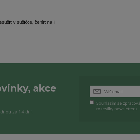
sušit v sušičce, žehlit na 1
vinky, akce
Souhlasím se
zpracová
rozesílky newsletteru.
ednou za 14 dní.