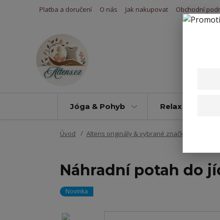
Platba a doručení
O nás
Jak nakupovat
Obchodní pod
Jóga & Pohyb
Relax & Úleva
Úvod
Altens originály & vybrané značky
Potahy 
Náhradní potah do jí
Novinka