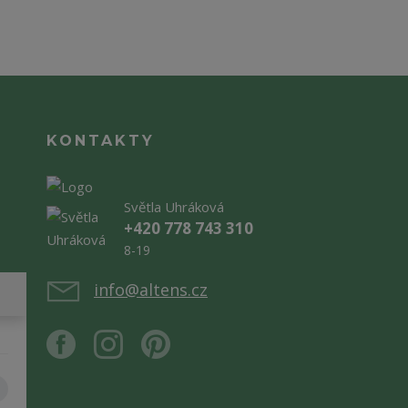
KONTAKTY
Světla Uhráková
+420 778 743 310
8-19
info@altens.cz