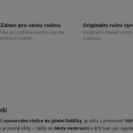
Zdraví pro celou rodinu
Originální ruční vý
Vše pro zdravý životní styl na
Originální české výrob
jednom místě.
s láskou.
nší
ší
univerzální vložce do jídelní židličky
. Je ušita z prémiové
10
 je pevně všitý – takže se
nikdy nezkroutí
a drží tvar i po vyprán