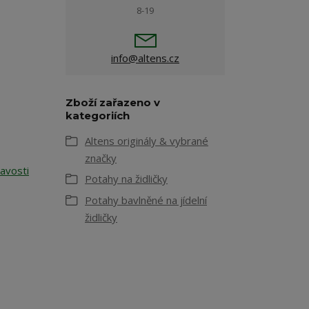
8-19
info@altens.cz
Zboží zařazeno v
kategoriích
Altens originály & vybrané
značky
avosti
Potahy na židličky
Potahy bavlněné na jídelní
židličky