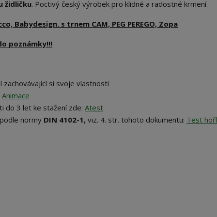
 židličku
. Poctivý český výrobek pro klidné a radostné krmení.
occo, Babydesign. s trnem CAM, PEG PEREGO, Zopa
do poznámky!!!
 zachovávající si svoje vlastnosti
:
Animace
i do 3 let ke stažení zde:
Atest
podle normy
DIN 4102-1,
viz. 4. str. tohoto dokumentu:
Test hořl