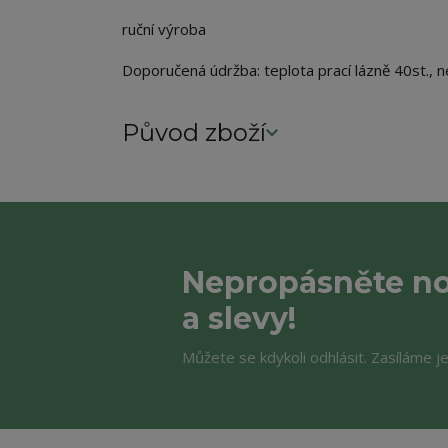
ruční výroba
Doporučená údržba: teplota prací lázně 40st., ne
Původ zboží
Nepropásněte no
a slevy!
Můžete se kdykoli odhlásit. Zasíláme j