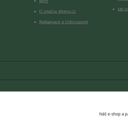
Blog
Jak z
O značce Altens.cz
Reklamace a Odstoupení
Copyright © 2026 Altens.cz. O
Náš e-shop a pa