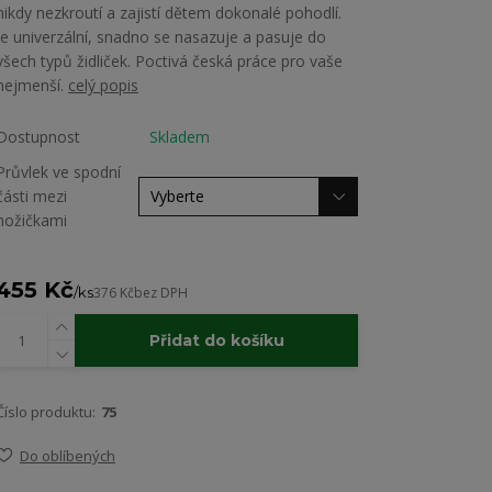
nikdy nezkroutí a zajistí dětem dokonalé pohodlí.
Je univerzální, snadno se nasazuje a pasuje do
všech typů židliček. Poctivá česká práce pro vaše
nejmenší.
celý popis
Dostupnost
Skladem
Průvlek ve spodní
části mezi
nožičkami
455 Kč
/
ks
376 Kč
bez DPH
Přidat do košíku
Číslo produktu:
75
Do oblíbených