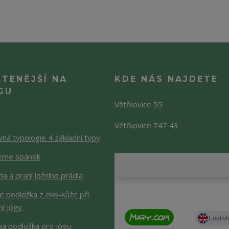
ČTENĚJŠÍ NA
KDE NÁS NAJDETE
GU
Větřkovice 55
Větřkovice 747 43
ná typologie 4 základní typy
jeme spánek
a a praní ložního prádla
je podložka z eko-kůže při
ní jógy
ká podložka pro jógu