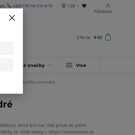
te.
+420 778 743 310
8-19
CZK
Přihlášení
0
ks
za
0 Kč
t
y & vybrané značky
Více
elní židličky kočičky na modré
dré
Měkkost, která drží tvar. Náš potah do jídelní
židličky ze 100% bavlny s všitým Flexotermem se