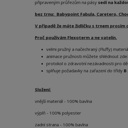
připraveným průřezům na pásy
sedí na každou
bez trnu: Babypoint Fabula, Caretero, Ch
V případě že máte židličku s trnem prosím 
Proč používám Flexoterm a ne vatelín.
velmi pružný a načechraný (Fluffy) materiál
animace pružnosti můžete shlédnout zde
protokol o zdravotní nezávadnosti pro dět
splňuje požadavky na zařazení do třídy
B
Složení:
vnější materiál - 100% bavlna
výplň - 100% polyester
zadní strana - 100% bavlna