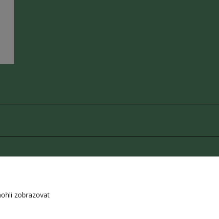
z souhlasu autora je zakázáno.
ohli zobrazovat