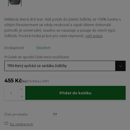
Měkkost, která drží tvar. Náš potah do jídelní židličky ze 100% bavlny s
všitým Flexotermem se nikdy nezkroutí a zajistí dětem dokonalé
pohodlí. Je univerzální, snadno se nasazuje a pasuje do všech typů
židliček. Poctivá česká práce pro vaše nejmenší.
celý popis
Dostupnost
Skladem
Průvlek ve spodní části mezi nožičkami
455 Kč
/
ks
376 Kč
bez DPH
Přidat do košíku
Číslo produktu:
77
Do oblíbených