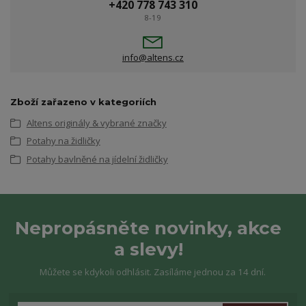
+420 778 743 310
8-19
info@altens.cz
Zboží zařazeno v kategoriích
Altens originály & vybrané značky
Potahy na židličky
Potahy bavlněné na jídelní židličky
Nepropásněte novinky, akce
a slevy!
Můžete se kdykoli odhlásit. Zasíláme jednou za 14 dní.