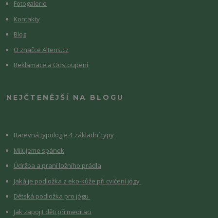
Fotogalerie
Kontakty
Blog
O značce Altens.cz
Reklamace a Odstoupení
NEJČTENĚJŠÍ NA BLOGU
Barevná typologie 4 základní typy
Milujeme spánek
Údržba a praní ložního prádla
Jaká je podložka z eko-kůže při cvičení jógy
Dětská podložka pro jógu
Jak zapojit děti při meditaci