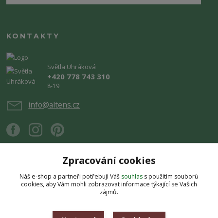
KONTAKTY
Světla Uhráková
+420 778 743 310
8-19
info@altens.cz
Zpracování cookies
Náš e-shop a partneři potřebují Váš
souhlas
s použitím souborů
Upravit sběr cookies.
cookies, aby Vám mohli zobrazovat informace týkající se Vašich
zájmů.
Copyright © 2026 Altens.cz. Obsah stránek je chráněn autorským zákonem.
Jakékoli užití obsahu bez souhlasu autora je zakázáno.