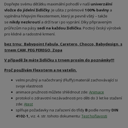
Dopřejte svému děťátku maximální pohodlí v naší
univerzální
vložce do jídelní židličky
. Je ušita z prémiové
100% bavlny
a
vyplněna hřejivým Flexotermem, který je pevně všitý – takže
se
nikdy nezkroutí
a drží tvar i po vyprání. Díky připraveným
průřezům na pásy
sedí na každou židličku
. Poctivý český výrobek
pro klidné a radostné krmení.
bez trnu: Babypoint Fabula, Caretero, Chocco, Babydesign. s
trnem CAM, PEG PEREGO, Zopa
V případě že máte židličku s trnem prosím do poznámky!!!
Proč používám Flexoterm a ne vatelín.
velmi pružný a načechraný (Fluffy) materiál zachovávající si
svoje vlastnosti
animace pružnosti můžete shlédnout zde:
Animace
protokol o zdravotní nezávadnosti pro děti do 3 let ke stažení
zde:
Atest
splňuje požadavky na zařazení do třídy
B
podle normy
DIN
4102-1,
viz. 4. str. tohoto dokumentu:
Test hořlavosti