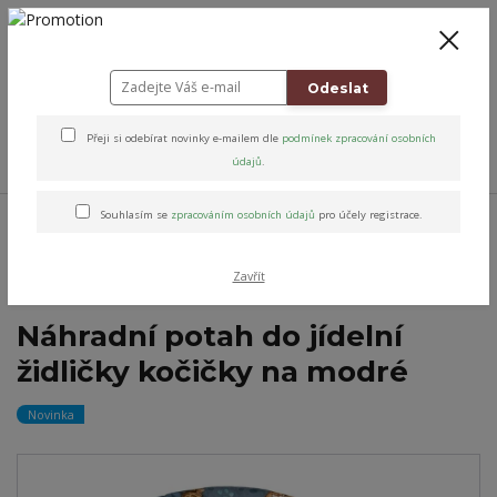
+420 778 743 310
8-19
CZK
0
0 Kč
Odeslat
Přeji si odebírat novinky e-mailem dle
podmínek zpracování osobních
Menu
údajů
.
Úvod
Altens originály & vybrané značky
Potahy na židličky
Potahy
Souhlasím se
zpracováním osobních údajů
pro účely registrace.
bavlněné na jídelní židličky
Náhradní potah do jídelní židličky kočičky na
modré
Zavřít
Náhradní potah do jídelní
židličky kočičky na modré
Novinka