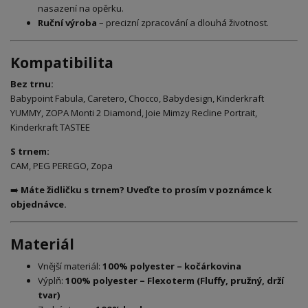
nasazení na opěrku.
Ruční výroba
– precizní zpracování a dlouhá životnost.
Kompatibilita
Bez trnu:
Babypoint Fabula, Caretero, Chocco, Babydesign, Kinderkraft
YUMMY, ZOPA Monti 2 Diamond, Joie Mimzy Recline Portrait,
Kinderkraft TASTEE
S trnem:
CAM, PEG PEREGO, Zopa
➡️
Máte židličku s trnem? Uveďte to prosím v poznámce k
objednávce.
Materiál
Vnější materiál:
100% polyester – kočárkovina
Výplň:
100% polyester – Flexoterm (Fluffy, pružný, drží
tvar)