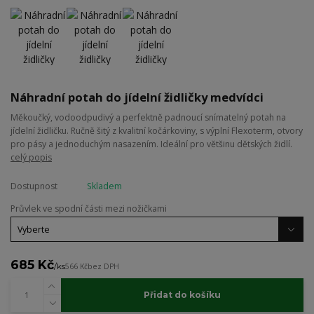
Náhradní potah do jídelní židličky medvídci
Měkoučký, vodoodpudivý a perfektně padnoucí snímatelný potah na
jídelní židličku. Ručně šitý z kvalitní kočárkoviny, s výplní Flexoterm, otvory
pro pásy a jednoduchým nasazením. Ideální pro většinu dětských židlí.
celý popis
Dostupnost
Skladem
Průvlek ve spodní části mezi nožičkami
685 Kč
/
ks
566 Kč
bez DPH
Přidat do košíku