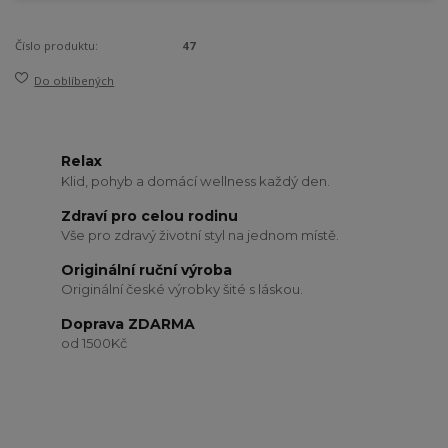
Číslo produktu:
47
Do oblíbených
Relax
Klid, pohyb a domácí wellness každý den.
Zdraví pro celou rodinu
Vše pro zdravý životní styl na jednom místě.
Originální ruční výroba
Originální české výrobky šité s láskou.
Doprava ZDARMA
od 1500Kč