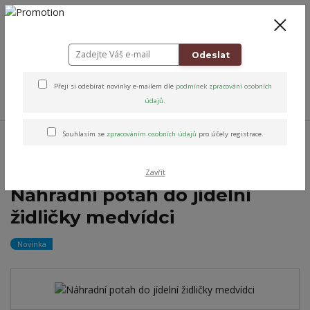
+420 778 743 310
8-19
CZK
0
0 Kč
Odeslat
Přeji si odebírat novinky e-mailem dle
podmínek zpracování osobních
Menu
údajů
.
Úvod
Altens originály & vybrané značky
Potahy na židličky
Potah
Souhlasím se
zpracováním osobních údajů
pro účely registrace.
omyvatelné na jídelní židličku
Náhradní potah do jídelní židličky medvídci
Zavřít
Náhradní potah do jídelní
židličky medvídci
Novinka