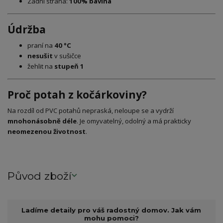
Zadní strana:
100% bavlna
Údržba
praní na
40 °C
nesušit
v sušičce
žehlit na
stupeň 1
Proč potah z kočárkoviny?
Na rozdíl od PVC potahů nepraská, neloupe se a vydrží
mnohonásobně déle
. Je omyvatelný, odolný a má prakticky
neomezenou životnost
.
Původ zboží
Ladíme detaily pro váš radostný domov. Jak vám
mohu pomoci?