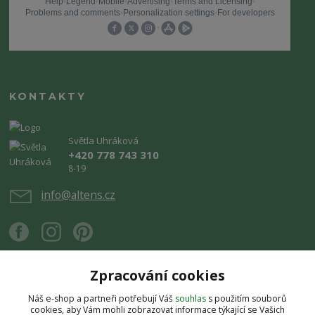
KONTAKTY
Světla Uhráková
+420 778 743 310
8-19
info@altens.cz
Zpracování cookies
Náš e-shop a partneři potřebují Váš
souhlas
s použitím souborů
Upravit sběr cookies.
cookies, aby Vám mohli zobrazovat informace týkající se Vašich