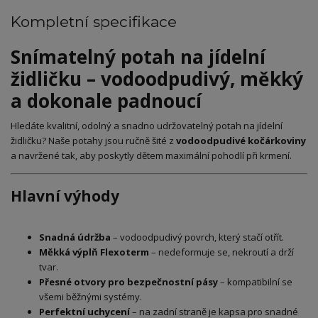
Kompletní specifikace
Snímatelný potah na jídelní
židličku – vodoodpudivý, měkký
a dokonale padnoucí
Hledáte kvalitní, odolný a snadno udržovatelný potah na jídelní
židličku? Naše potahy jsou ručně šité z
vodoodpudivé kočárkoviny
a navržené tak, aby poskytly dětem maximální pohodlí při krmení.
Hlavní výhody
Snadná údržba
– vodoodpudivý povrch, který stačí otřít.
Měkká výplň Flexoterm
– nedeformuje se, nekroutí a drží
tvar.
Přesné otvory pro bezpečnostní pásy
– kompatibilní se
všemi běžnými systémy.
Perfektní uchycení
– na zadní straně je kapsa pro snadné