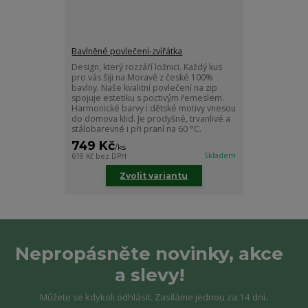
Bavlněné povlečení-zvířátka
Design, který rozzáří ložnici. Každý kus
pro vás šiji na Moravě z české 100%
bavlny. Naše kvalitní povlečení na zip
spojuje estetiku s poctivým řemeslem.
Harmonické barvy i dětské motivy vnesou
do domova klid. Je prodyšné, trvanlivé a
stálobarevné i při praní na 60 °C.
749 Kč
/
ks
Skladem
619 Kč
bez DPH
Zvolit variantu
Nepropásněte novinky, akce
a slevy!
Můžete se kdykoli odhlásit. Zasíláme jednou za 14 dní.