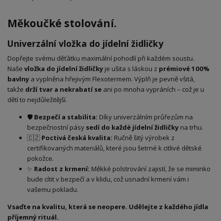
Měkoučké stolování.
Univerzální vložka do jídelní židličky
Dopřejte svému děťátku maximální pohodlí při každém soustu.
Naše
vložka do jídelní židličky
je ušita s láskou z
prémiové 100%
bavlny
a vyplněna hřejivým Flexotermem. Výplň je pevně všitá,
takže
drží tvar a nekrabatí se
ani po mnoha vypráních – což je u
dětí to nejdůležitější.
🛡️
Bezpečí a stabilita:
Díky univerzálním průřezům na
bezpečnostní pásy
sedí do každé jídelní židličky
na trhu.
🇨🇿
Poctivá česká kvalita:
Ručně šitý výrobek z
certifikovaných materiálů, které jsou šetrné k citlivé dětské
pokožce.
✨
Radost z krmení:
Měkké polstrování zajistí, že se miminko
bude cítit v bezpečí a v klidu, což usnadní krmení vám i
vašemu pokladu.
Vsaďte na kvalitu, která se neopere. Udělejte z každého jídla
příjemný rituál.