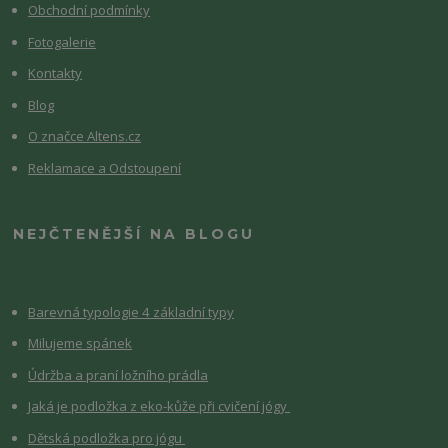
Obchodní podmínky
Fotogalerie
Kontakty
Blog
O značce Altens.cz
Reklamace a Odstoupení
NEJČTENĚJŠÍ NA BLOGU
Barevná typologie 4 základní typy
Milujeme spánek
Údržba a praní ložního prádla
Jaká je podložka z eko-kůže při cvičení jógy
Dětská podložka pro jógu