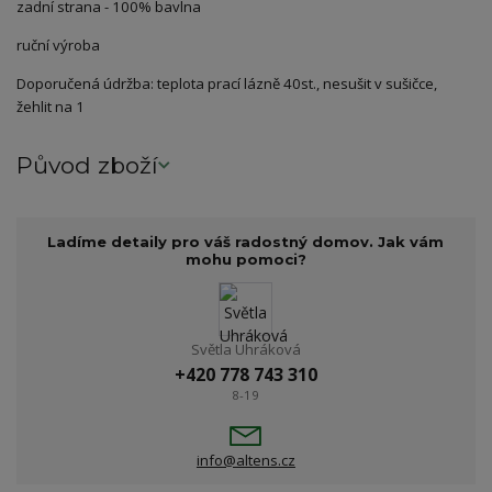
zadní strana - 100% bavlna
ruční výroba
Doporučená údržba: teplota prací lázně 40st., nesušit v sušičce,
žehlit na 1
Původ zboží
Ladíme detaily pro váš radostný domov. Jak vám
mohu pomoci?
Světla Uhráková
+420 778 743 310
8-19
info@altens.cz