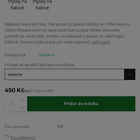
Měkkost, která drží tvar. Náš potah do jídelní židličky ze 100% bavlny s
všitým Flexotermem se nikdy nezkroutí a zajistí dětem dokonalé
pohodlí. Je univerzální, snadno se nasazuje a pasuje do všech typů
židliček. Poctivá česká práce pro vaše nejmenší.
celý popis
Dostupnost
Skladem
Průvlek ve spodní části mezi nožičkami
450 Kč
/
ks
372 Kč
bez DPH
Přidat do košíku
Číslo produktu:
121
Do oblíbených