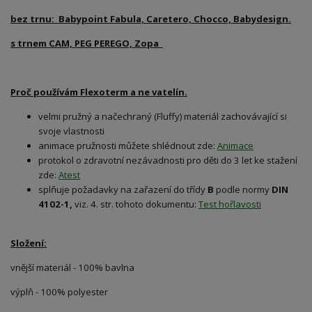
bez trnu: Babypoint Fabula, Caretero, Chocco, Babydesign.
s trnem CAM, PEG PEREGO, Zopa
Proč používám Flexoterm a ne vatelín.
velmi pružný a načechraný (Fluffy) materiál zachovávající si
svoje vlastnosti
animace pružnosti můžete shlédnout zde:
Animace
protokol o zdravotní nezávadnosti pro děti do 3 let ke stažení
zde:
Atest
splňuje požadavky na zařazení do třídy
B
podle normy
DIN
4102-1,
viz. 4. str. tohoto dokumentu:
Test hořlavosti
Složení:
vnější materiál - 100% bavlna
výplň - 100% polyester