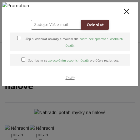
+420 778 743 310
8-19
CZK
0
0 Kč
Odeslat
Menu
Přeji si odebírat novinky e-mailem dle
podmínek zpracování osobních
údajů
.
Úvod
Altens originály & vybrané značky
Potahy na židličky
Potahy
bavlněné na jídelní židličky
Náhradní potah myšky na fialové
Souhlasím se
zpracováním osobních údajů
pro účely registrace.
Náhradní potah myšky na
Zavřít
fialové