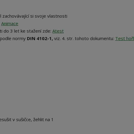
 zachovávající si svoje vlastnosti
:
Animace
i do 3 let ke stažení zde:
Atest
podle normy
DIN 4102-1,
viz. 4. str. tohoto dokumentu:
Test hořl
sušit v sušičce, žehlit na 1