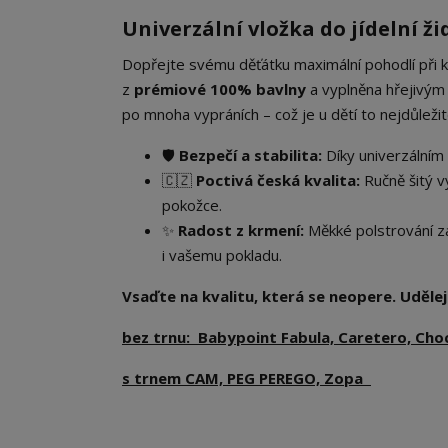
Univerzální vložka do jídelní ži
Dopřejte svému děťátku maximální pohodlí při
z
prémiové 100% bavlny
a vyplněna hřejivým
po mnoha vypráních – což je u dětí to nejdůležitě
🛡️
Bezpečí a stabilita:
Díky univerzální
🇨🇿
Poctivá česká kvalita:
Ručně šitý vý
pokožce.
✨
Radost z krmení:
Měkké polstrování zaj
i vašemu pokladu.
Vsaďte na kvalitu, která se neopere. Udělejt
bez trnu: Babypoint Fabula, Caretero, Cho
s trnem CAM, PEG PEREGO, Zopa