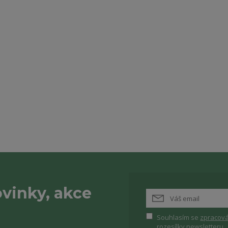
vinky, akce
Souhlasím se
zpracová
rozesílky newsletteru.