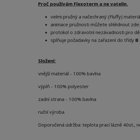
Proč používám Flexoterm a ne vatelín.
velmi pružný a načechraný (Fluffy) materiál
animace pružnosti můžete shlédnout zde
protokol o zdravotní nezávadnosti pro dět
splňuje požadavky na zařazení do třídy
B
Složení:
vnější materiál - 100% bavlna
výplň - 100% polyester
zadní strana - 100% bavlna
ruční výroba
Doporučená údržba: teplota prací lázně 40st., ne