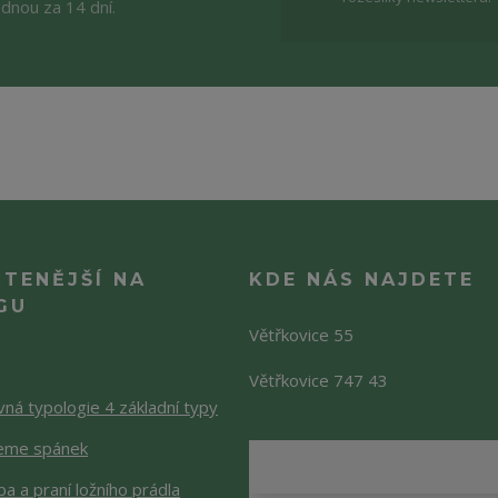
ednou za 14 dní.
ČTENĚJŠÍ NA
KDE NÁS NAJDETE
GU
Větřkovice 55
Větřkovice 747 43
ná typologie 4 základní typy
jeme spánek
a a praní ložního prádla