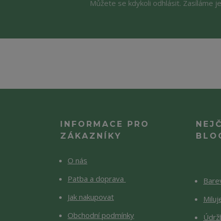
Můžete se kdykoli odhlásit. Zasíláme j
INFORMACE PRO
NEJ
ZÁKAZNÍKY
BLO
O nás
Patba a doprava
Barev
Jak nakupovat
Milu
Obchodní podmínky
Údržb