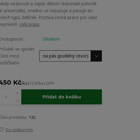
nikdy nezkroutí a zajistí dětem dokonalé pohodlí.
Je univerzální, snadno se nasazuje a pasuje do
všech typů židliček. Poctivá česká práce pro vaše
nejmenší.
celý popis
Dostupnost
Skladem
Průvlek ve spodní
části mezi
nožičkami
450 Kč
/
ks
372 Kč
bez DPH
Přidat do košíku
Číslo produktu:
122
Do oblíbených