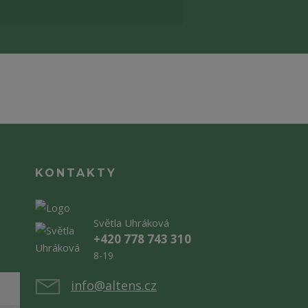
KONTAKTY
Světla Uhráková
+420 778 743 310
8-19
info@altens.cz