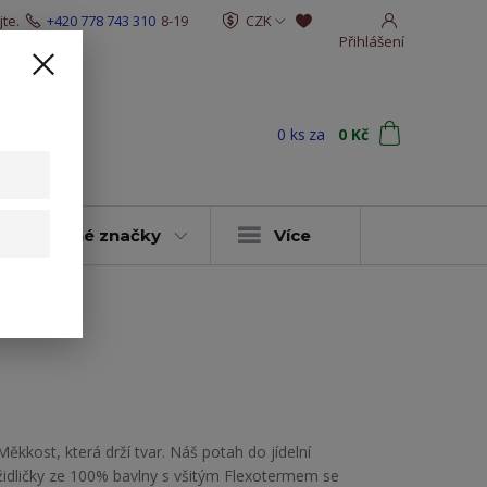
te.
+420 778 743 310
8-19
CZK
Přihlášení
0
ks
za
0 Kč
t
y & vybrané značky
Více
y na fialové
Měkkost, která drží tvar. Náš potah do jídelní
židličky ze 100% bavlny s všitým Flexotermem se