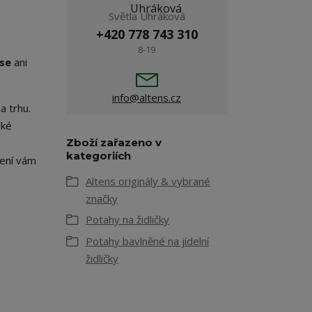
Světla Uhráková
+420 778 743 310
8-19
 se
ani
info@altens.cz
a trhu.
ské
Zboží zařazeno v
kategoriích
mení vám
Altens originály & vybrané
značky
Potahy na židličky
Potahy bavlněné na jídelní
židličky