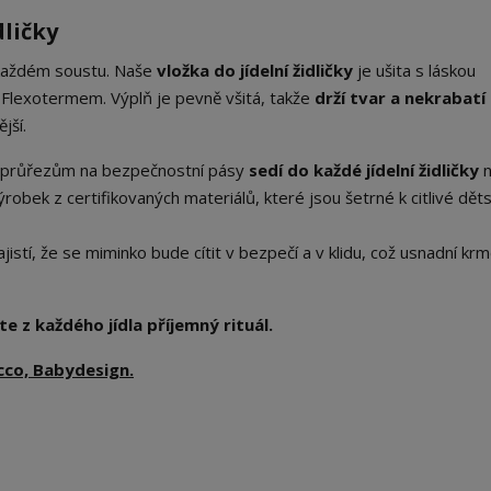
dličky
 každém soustu. Naše
vložka do jídelní židličky
je ušita s láskou
 Flexotermem. Výplň je pevně všitá, takže
drží tvar a nekrabatí
jší.
m průřezům na bezpečnostní pásy
sedí do každé jídelní židličky
n
robek z certifikovaných materiálů, které jsou šetrné k citlivé dět
istí, že se miminko bude cítit v bezpečí a v klidu, což usnadní kr
e z každého jídla příjemný rituál.
cco, Babydesign.