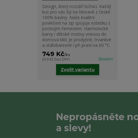
Design, který rozzáří ložnici. Každý
kus pro vás šiji na Moravě z české
100% bavlny. Naše kvalitní
povlečení na zip spojuje estetiku s
poctivým řemeslem. Harmonické
barvy i dětské motivy vnesou do
domova klid. Je prodyšné, trvanlivé
a stálobarevné i při praní na 60 °C.
749 Kč
/
ks
Skladem
619 Kč
bez DPH
Zvolit variantu
Nepropásněte no
a slevy!