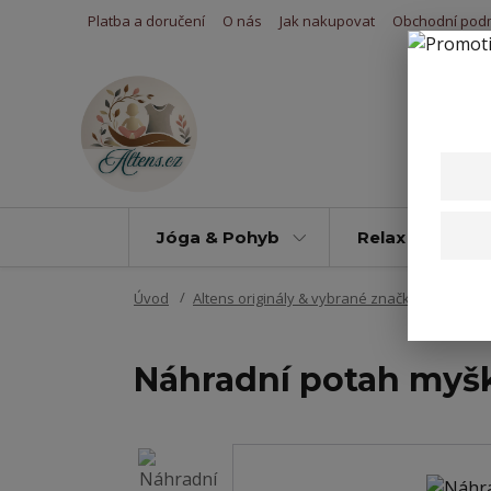
Platba a doručení
O nás
Jak nakupovat
Obchodní pod
Jóga & Pohyb
Relax & Úleva
Úvod
Altens originály & vybrané značky
Potahy 
Náhradní potah myšk