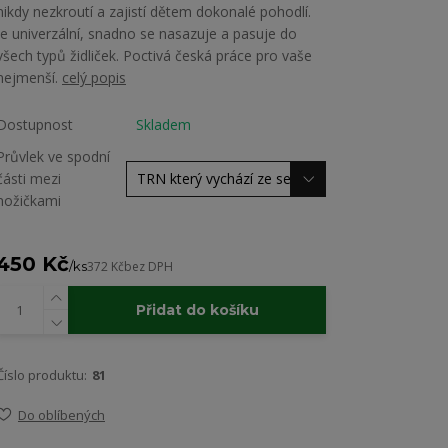
nikdy nezkroutí a zajistí dětem dokonalé pohodlí.
Je univerzální, snadno se nasazuje a pasuje do
všech typů židliček. Poctivá česká práce pro vaše
nejmenší.
celý popis
Dostupnost
Skladem
Průvlek ve spodní
části mezi
nožičkami
450 Kč
/
ks
372 Kč
bez DPH
Přidat do košíku
Číslo produktu:
81
Do oblíbených