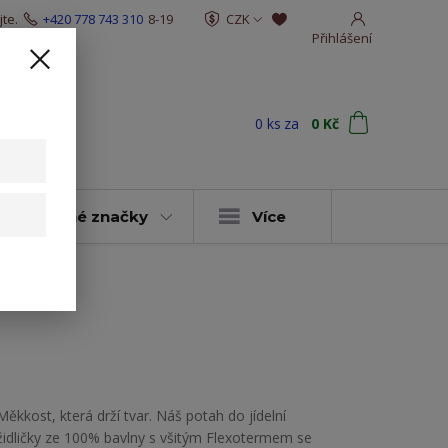
te.
+420 778 743 310
8-19
CZK
Přihlášení
0
ks
za
0 Kč
t
y & vybrané značky
Více
žové zebry
Měkkost, která drží tvar. Náš potah do jídelní
židličky ze 100% bavlny s všitým Flexotermem se