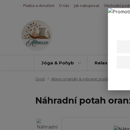
Platba a doručení
O nás
Jak nakupovat
Obchodní pod
Jóga & Pohyb
Relax & Úleva
Úvod
Altens originály & vybrané značky
Potahy 
Náhradní potah oran