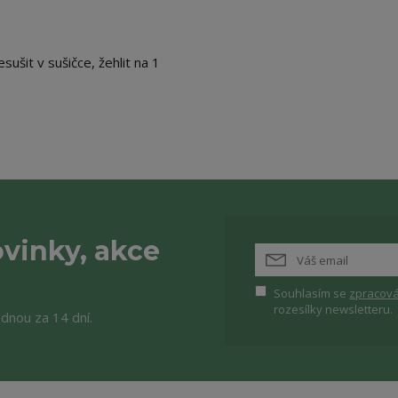
sušit v sušičce, žehlit na 1
vinky, akce
Souhlasím se
zpracová
rozesílky newsletteru.
ednou za 14 dní.