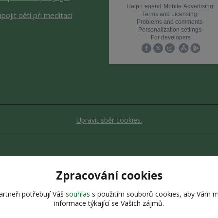
apojit děti při meditaci
Upravit sběr cookies.
bsah stránek je chráněn autorským zákonem. Jakékoli užití obsahu be
Zpracování cookies
Vytvořeno na
Eshop-rychle.cz
rtneři potřebují Váš
souhlas
s použitím souborů cookies, aby Vám m
informace týkající se Vašich zájmů.