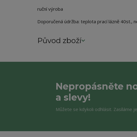
ruční výroba
Doporučená údržba: teplota prací lázně 40st., ne
Původ zboží
Nepropásněte no
a slevy!
Můžete se kdykoli odhlásit. Zasíláme j