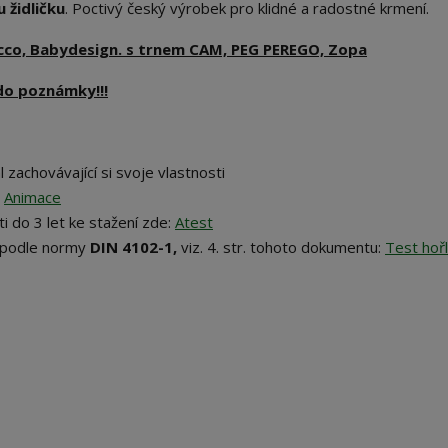
 židličku
. Poctivý český výrobek pro klidné a radostné krmení.
occo, Babydesign. s trnem CAM, PEG PEREGO, Zopa
do poznámky!!!
 zachovávající si svoje vlastnosti
:
Animace
i do 3 let ke stažení zde:
Atest
podle normy
DIN 4102-1,
viz. 4. str. tohoto dokumentu:
Test hořl