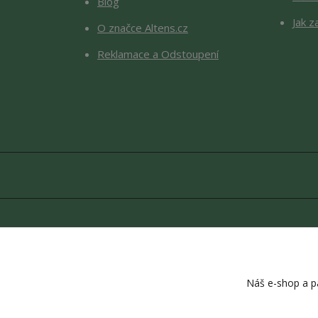
Blog
Jak z
O značce Altens.cz
Reklamace a Odstoupení
Copyright © 2026 Altens.cz. O
Náš e-shop a pa