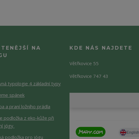
ČTENĚJŠÍ NA
KDE NÁS NAJDETE
GU
Větřkovice 55
Větřkovice 747 43
ná typologie 4 základní typy
jeme spánek
a a praní ložního prádla
je podložka z eko-kůže při
ní jógy
ká podložka pro jógu