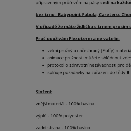
připraveným průřezům na pásy
sedí na každou
bez trnu: Babypoint Fabula, Caretero, Ch
V případě že máte židličku s trnem prosím 
Proč používám Flexoterm a ne vatelín.
velmi pružný a načechraný (Fluffy) materiál
animace pružnosti můžete shlédnout zde
protokol o zdravotní nezávadnosti pro dět
splňuje požadavky na zařazení do třídy
B
Složení:
vnější materiál - 100% bavlna
výplň - 100% polyester
zadní strana - 100% bavlna