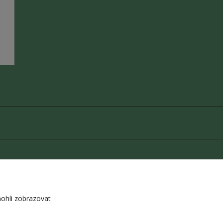
z souhlasu autora je zakázáno.
ohli zobrazovat