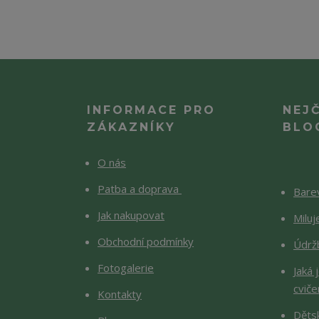
INFORMACE PRO
NEJ
ZÁKAZNÍKY
BLO
O nás
Patba a doprava
Barev
Jak nakupovat
Milu
Obchodní podmínky
Údržb
Fotogalerie
Jaká 
cviče
Kontakty
Děts