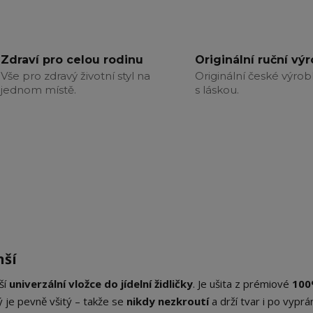
Zdraví pro celou rodinu
Originální ruční vý
Vše pro zdravý životní styl na
Originální české výrob
jednom místě.
s láskou.
nší
ší
univerzální vložce do jídelní židličky
. Je ušita z prémiové
10
 je pevně všitý – takže se
nikdy nezkroutí
a drží tvar i po vyprán