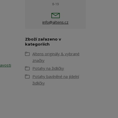
8-19
info@altens.cz
Zboží zařazeno v
kategoriích
Altens originály & vybrané
značky
avosti
Potahy na židličky
Potahy bavlněné na jídelní
židličky