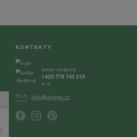
KONTAKTY
Světla Uhráková
+420 778 743 310
8-19
info@altens.cz