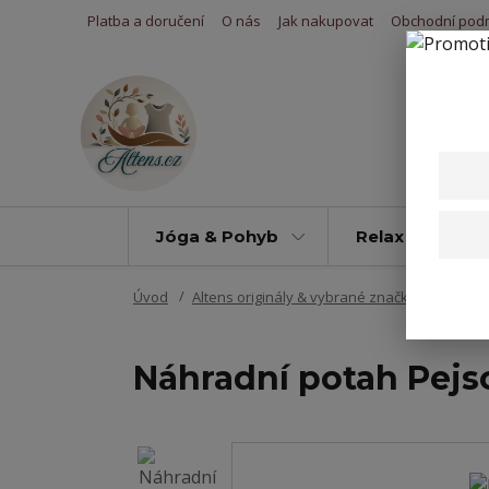
Platba a doručení
O nás
Jak nakupovat
Obchodní pod
Jóga & Pohyb
Relax & Úleva
Úvod
Altens originály & vybrané značky
Potahy 
Náhradní potah Pejs