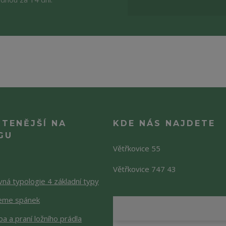
ČTENĚJŠÍ NA
KDE NÁS NAJDETE
GU
Větřkovice 55
Větřkovice 747 43
ná typologie 4 základní typy
jeme spánek
a a praní ložního prádla