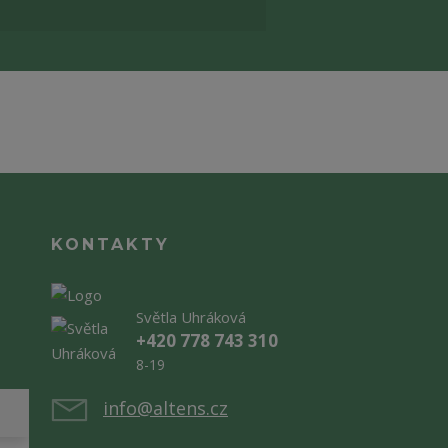
KONTAKTY
Světla Uhráková
+420 778 743 310
8-19
info@altens.cz