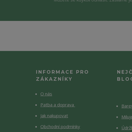
INFORMACE PRO
NEJ
ZÁKAZNÍKY
BLO
O nás
Patba a doprava
Barev
Jak nakupovat
Milu
Obchodní podmínky
Údržb