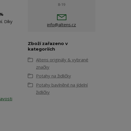
8-19
0%
í. Díky
info@altens.cz
Zboží zařazeno v
kategoriích
Altens originály & vybrané
značky
Potahy na židličky
Potahy bavlněné na jídelní
židličky
avosti