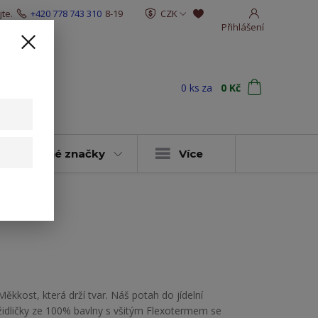
te.
+420 778 743 310
8-19
CZK
Přihlášení
0
ks
za
0 Kč
t
y & vybrané značky
Více
i
Měkkost, která drží tvar. Náš potah do jídelní
židličky ze 100% bavlny s všitým Flexotermem se