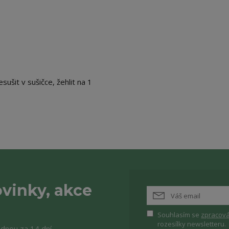
sušit v sušičce, žehlit na 1
vinky, akce
Souhlasím se
zpracová
rozesílky newsletteru.
ednou za 14 dní.