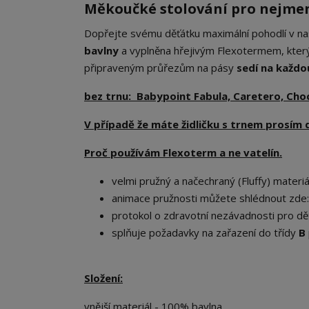
Měkoučké stolování pro nejme
Dopřejte svému děťátku maximální pohodlí v na
bavlny
a vyplněna hřejivým Flexotermem, který
připraveným průřezům na pásy
sedí na každou
bez trnu: Babypoint Fabula, Caretero, Ch
V případě že máte židličku s trnem prosím 
Proč používám Flexoterm a ne vatelín.
velmi pružný a načechraný (Fluffy) materiál
animace pružnosti můžete shlédnout zde
protokol o zdravotní nezávadnosti pro dět
splňuje požadavky na zařazení do třídy
B
Složení:
vnější materiál - 100% bavlna