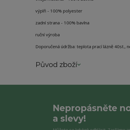
výplň - 100% polyester
zadní strana - 100% bavlna
ruční výroba
Doporučená údržba: teplota prací lázně 40st., ne
Původ zboží
Nepropásněte no
a slevy!
Můžete se kdykoli odhlásit. Zasíláme j