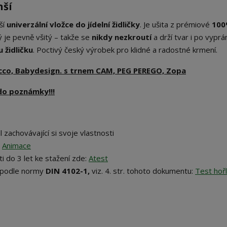
nší
ší
univerzální vložce do jídelní židličky
. Je ušita z prémiové
10
 je pevně všitý – takže se
nikdy nezkroutí
a drží tvar i po vyprán
 židličku
. Poctivý český výrobek pro klidné a radostné krmení.
occo, Babydesign. s trnem CAM, PEG PEREGO, Zopa
do poznámky!!!
 zachovávající si svoje vlastnosti
:
Animace
i do 3 let ke stažení zde:
Atest
podle normy
DIN 4102-1,
viz. 4. str. tohoto dokumentu:
Test hořl