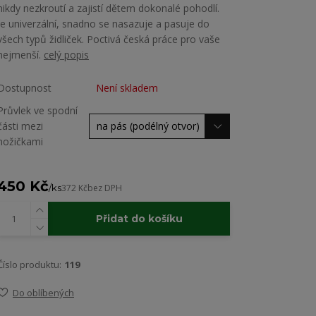
nikdy nezkroutí a zajistí dětem dokonalé pohodlí.
Je univerzální, snadno se nasazuje a pasuje do
všech typů židliček. Poctivá česká práce pro vaše
nejmenší.
celý popis
Dostupnost
Není skladem
Průvlek ve spodní
části mezi
nožičkami
450 Kč
/
ks
372 Kč
bez DPH
Přidat do košíku
Číslo produktu:
119
Do oblíbených