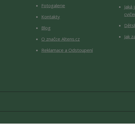
Fotogalerie
Jaká 
cviče
Kontakty
Děts
Blog
Jak z
O značce Altens.cz
Reklamace a Odstoupení
Copyright © 2026 Altens.cz. O