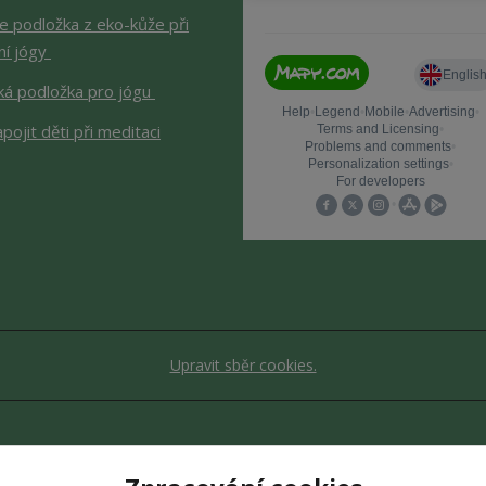
je podložka z eko-kůže při
ní jógy
ká podložka pro jógu
apojit děti při meditaci
Upravit sběr cookies.
bsah stránek je chráněn autorským zákonem. Jakékoli užití obsahu be