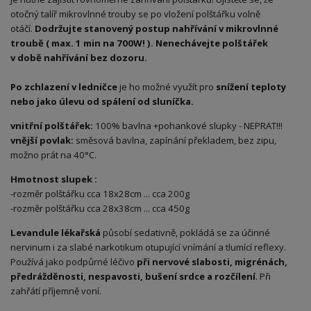
otočný talíř mikrovlnné trouby se po vložení polštářku volně
otáčí.
Dodržujte stanovený postup nahřívání v mikrovlnné
troubě ( max. 1 min na 700W! ). Nenechávejte polštářek
v době nahřívání bez dozoru.
Po zchlazení v ledničce
je ho možné využít pro
snížení teploty
nebo jako úlevu od spálení od sluníčka.
vnitřní polštářek:
100% bavlna +pohankové slupky - NEPRAT!!!
vnější povlak:
směsová bavlna, zapínání překladem, bez zipu,
možno prát na 40°C.
Hmotnost slupek :
-rozměr polštářku cca 18x28cm ... cca 200g
-rozměr polštářku cca 28x38cm ... cca 450g
Levandule lékařská
působí sedativně, pokládá se za účinné
nervinum i za slabé narkotikum otupující vnímání a tlumící reflexy.
Používá jako podpůrné léčivo
při nervové slabosti, migrénách,
předrážděnosti, nespavosti, bušení s
rdce a rozčílení
. Při
zahřátí příjemně voní.