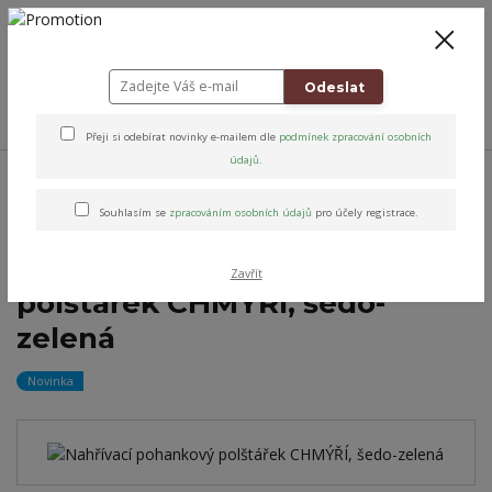
+420 778 743 310
8-19
CZK
0
0 Kč
Odeslat
Menu
Přeji si odebírat novinky e-mailem dle
podmínek zpracování osobních
údajů
.
Úvod
Relax & Úleva
Relaxační nahřívací polštářky
Pohankové
Nahřívací pohankový polštářek CHMÝŘÍ, šedo-zelená
Souhlasím se
zpracováním osobních údajů
pro účely registrace.
Nahřívací pohankový
Zavřít
polštářek CHMÝŘÍ, šedo-
zelená
Novinka