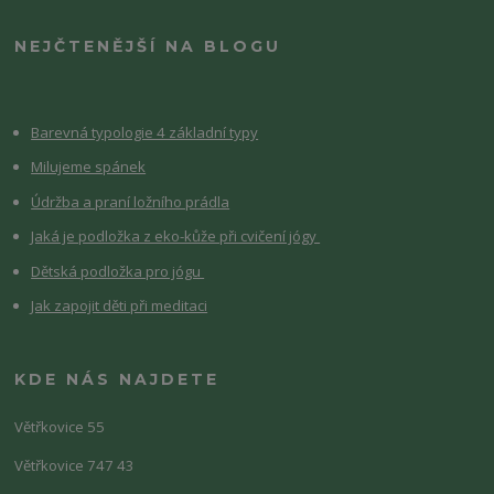
NEJČTENĚJŠÍ NA BLOGU
Barevná typologie 4 základní typy
Milujeme spánek
Údržba a praní ložního prádla
Jaká je podložka z eko-kůže při cvičení jógy
Dětská podložka pro jógu
Jak zapojit děti při meditaci
KDE NÁS NAJDETE
Větřkovice 55
Větřkovice 747 43