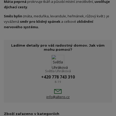
Máta peprná
prokrvuje tkáň a působí místní znecitlivění,
uvolňuje
dýchací cesty
.
Směs bylin
(máta, meduňka, levandule, heřmánek, růžový květ ) je
vyvážená
směr pro klidný spánek
a celkové
zklidnění
nervového systému.
Ladíme detaily pro váš radostný domov. Jak vám
mohu pomoci?
Světla Uhráková
+420 778 743 310
8-19
info@altens.cz
Zboží zařazeno v kategoriích