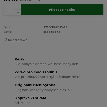
Přidat do košíku
EAN kód:
1700CHMY-45-18
Barva:
šedozelená
Do oblíbených
Relax
Klid, pohyb a domácí wellness každý den.
Zdraví pro celou rodinu
Vše pro zdravý životní styl na jednom místě.
Originální ruční výroba
Originální české výrobky šité s láskou.
Doprava ZDARMA
od 1500Kč