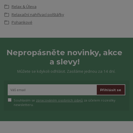
Relax & Úleva
Relaxační nahřívací polštářky
Pohankové
Nepropásněte novinky, akce
a slevy!
Můžete se kdykoli odhlásit. Zasíláme jednou za 14 dní.
Přihlásit se
Souhlasím se
zpracováním osobních údajů
za účelem rozesílky
newsletteru.