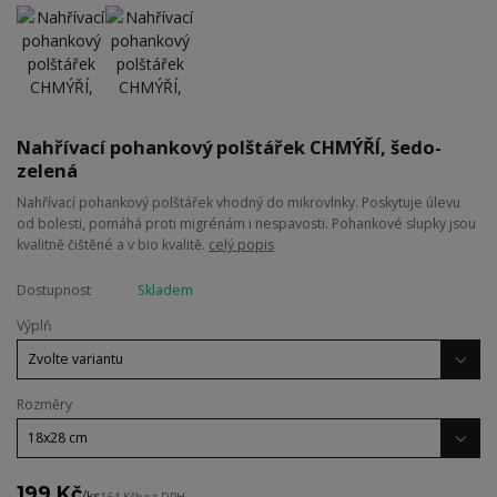
Nahřívací pohankový polštářek CHMÝŘÍ, šedo-
zelená
Nahřívací pohankový polštářek vhodný do mikrovlnky. Poskytuje úlevu
od bolesti, pomáhá proti migrénám i nespavosti. Pohankové slupky jsou
kvalitně čištěné a v bio kvalitě.
celý popis
Dostupnost
Skladem
Výplň
Rozměry
199 Kč
/
ks
164 Kč
bez DPH