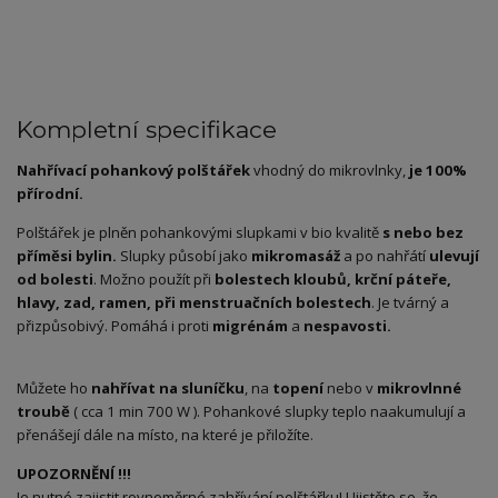
Kompletní specifikace
Nahřívací pohankový polštářek
vhodný do mikrovlnky,
je 100%
přírodní.
Polštářek je plněn pohankovými slupkami v bio kvalitě
s nebo bez
příměsi bylin.
Slupky působí jako
mikromasáž
a po nahřátí
ulevují
od bolesti
. Možno použít při
bolestech kloubů, krční páteře,
hlavy, zad, ramen, při menstruačních bolestech
. Je tvárný a
přizpůsobivý. Pomáhá i proti
migrénám
a
nespavosti.
Můžete ho
nahřívat na sluníčku
, na
topení
nebo v
mikrovlnné
troubě
( cca 1 min 700 W ). Pohankové slupky teplo naakumulují a
přenášejí dále na místo, na které je přiložíte.
UPOZORNĚNÍ !!!
Je nutné zajistit rovnoměrné zahřívání polštářku! Ujistěte se, že