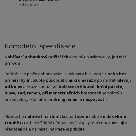
od 1500Kč
Kompletní specifikace
Nahřívací pohankový polštářek
vhodný do mikrovlnky,
je 100%
přírodní.
Polštářek je plněn pohankovými slupkami v bio kvalitě
s nebo bez
příměsi bylin.
Slupky působí jako
mikromasáž
a po nahřátí
ulevují
od bolesti
. Možno použít při
bolestech kloubů, krční páteře,
hlavy, zad, ramen, při menstruačních bolestech
. Je tvárný a
přizpůsobivý. Pomáhá i proti
migrénám
a
nespavosti.
Můžete ho
nahřívat na sluníčku
, na
topení
nebo v
mikrovlnné
troubě
( cca 1 min 700 W ). Pohankové slupky teplo naakumulují a
přenášejí dále na místo, na které je přiložíte.