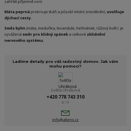
zahřátí příjemně voní.
Máta peprná
prokrvuje tkáň a působí místní znecitlivění,
uvolňuje
dýchací cesty
.
Směs bylin
(máta, meduňka, levandule, heřmánek, růžový květ ) je
vyvážená
směr pro klidný spánek
a celkové
zklidnění
nervového systému.
Ladíme detaily pro váš radostný domov. Jak vám
mohu pomoci?
Světla Uhráková
+420 778 743 310
8-19
info@altens.cz