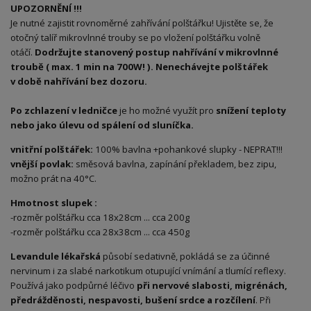
UPOZORNĚNÍ !!!
Je nutné zajistit rovnoměrné zahřívání polštářku! Ujistěte se, že
otočný talíř mikrovlnné trouby se po vložení polštářku volně
otáčí.
Dodržujte stanovený postup nahřívání v mikrovlnné
troubě ( max. 1 min na 700W! ). Nenechávejte polštářek
v době nahřívání bez dozoru.
Po zchlazení v ledničce
je ho možné využít pro
snížení teploty
nebo jako úlevu od spálení od sluníčka.
vnitřní polštářek:
100% bavlna +pohankové slupky - NEPRAT!!!
vnější povlak:
směsová bavlna, zapínání překladem, bez zipu,
možno prát na 40°C.
Hmotnost slupek :
-rozměr polštářku cca 18x28cm ... cca 200g
-rozměr polštářku cca 28x38cm ... cca 450g
Levandule lékařská
působí sedativně, pokládá se za účinné
nervinum i za slabé narkotikum otupující vnímání a tlumící reflexy.
Používá jako podpůrné léčivo
při nervové slabosti, migrénách,
předrážděnosti, nespavosti, bušení s
rdce a rozčílení
. Při