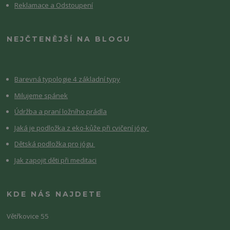
Reklamace a Odstoupení
NEJČTENĚJŠÍ NA BLOGU
Barevná typologie 4 základní typy
Milujeme spánek
Údržba a praní ložního prádla
Jaká je podložka z eko-kůže při cvičení jógy
Dětská podložka pro jógu
Jak zapojit děti při meditaci
KDE NÁS NAJDETE
Větřkovice 55