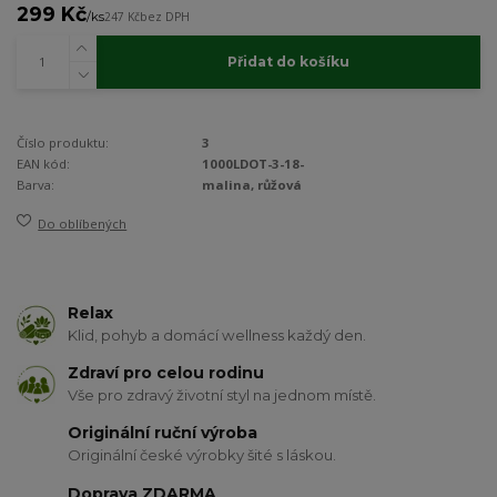
299 Kč
/
ks
247 Kč
bez DPH
Přidat do košíku
Číslo produktu:
3
EAN kód:
1000LDOT-3-18-
Barva:
malina, růžová
Do oblíbených
Relax
Klid, pohyb a domácí wellness každý den.
Zdraví pro celou rodinu
Vše pro zdravý životní styl na jednom místě.
Originální ruční výroba
Originální české výrobky šité s láskou.
Doprava ZDARMA