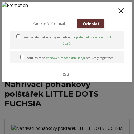
+420 778 743 310
8-19
CZK
0
0 Kč
Odeslat
Přeji si odebírat novinky e-mailem dle
podmínek zpracování osobních
Menu
údajů
.
Úvod
Relax & Úleva
Relaxační nahřívací polštářky
Pohankové
Souhlasím se
zpracováním osobních údajů
pro účely registrace.
Nahřívací pohankový polštářek LITTLE DOTS FUCHSIA
Zavřít
Nahřívací pohankový
polštářek LITTLE DOTS
FUCHSIA