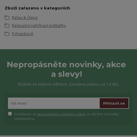
Zboží zařazeno v kategoriích
Relax & Úleva
Relaxační nahřívací polštářky
Pohankové
Nepropásněte novinky, akce
a slevy!
Můžete se kdykoli odhlásit. Zasíláme jednou za 14 dní.
Přihlásit se
Souhlasím se
zpracováním osobních údajů
za účelem rozesílky
newsletteru.