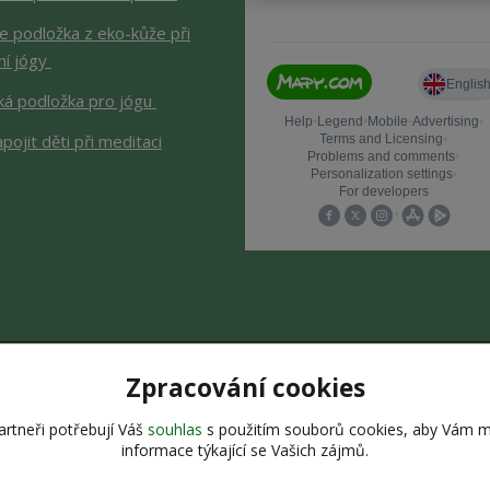
je podložka z eko-kůže při
ní jógy
ká podložka pro jógu
apojit děti při meditaci
Upravit sběr cookies.
Zpracování cookies
rtneři potřebují Váš
souhlas
s použitím souborů cookies, aby Vám m
informace týkající se Vašich zájmů.
bsah stránek je chráněn autorským zákonem. Jakékoli užití obsahu be