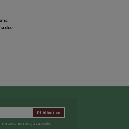
umící
 s
rdce
Přihlásit se
ním osobních údajů
za účelem