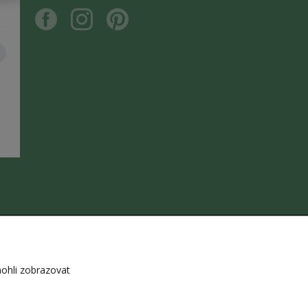
ohli zobrazovat
z souhlasu autora je zakázáno.