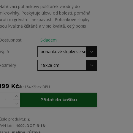
Nahřívací pohankový polštářek vhodný do
mikrovlnky. Poskytuje úlevu od bolesti, pomáhá
proti migrénám i nespavosti. Pohankové slupky
jsou kvalitně čištěné a v bio kvalitě.
celý popis
Dostupnost
Skladem
Výplň
Rozměry
199 Kč
/
ks
164 Kč
bez DPH
Přidat do košíku
Číslo produktu:
2
EAN kód:
1000LDOT-3-18-
Barva:
malina, růžová