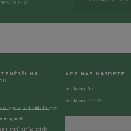
ednou za 14 dní.
ČTENĚJŠÍ NA
KDE NÁS NAJDETE
GU
Větřkovice 55
Větřkovice 747 43
ná typologie 4 základní typy
jeme spánek
a a praní ložního prádla