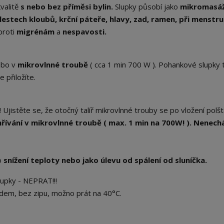
valitě
s nebo bez příměsi bylin.
Slupky působí jako
mikromasá
lestech kloubů, krční páteře, hlavy, zad, ramen, při menstr
proti
migrénám
a
nespavosti.
bo v
mikrovlnné troubě
( cca 1 min 700 W ). Pohankové slupky 
 přiložíte.
! Ujistěte se, že otočný talíř mikrovlnné trouby se po vložení polš
ívání v mikrovlnné troubě ( max. 1 min na 700W! ). Nenech
o
snížení teploty nebo jako úlevu od spálení od sluníčka.
upky - NEPRAT!!!
dem, bez zipu, možno prát na 40°C.