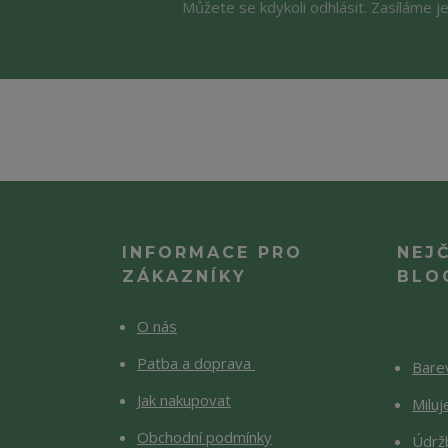
Můžete se kdykoli odhlásit. Zasíláme j
INFORMACE PRO
NEJ
ZÁKAZNÍKY
BLO
O nás
Patba a doprava
Barev
Jak nakupovat
Milu
Obchodní podmínky
Údržb