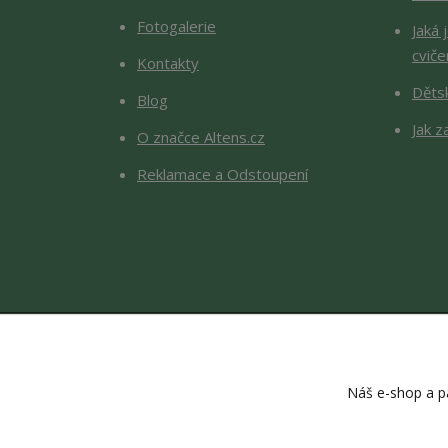
Fotogalerie
Jaká 
cviče
Kontakty
Děts
Blog
Jak z
O značce Altens.cz
Reklamace a Odstoupení
Náš e-shop a pa
Copyright © 2026 Altens.cz. O