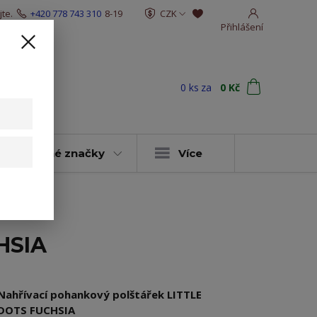
te.
+420 778 743 310
8-19
CZK
Přihlášení
0
ks
za
0 Kč
t
y & vybrané značky
Více
HSIA
Nahřívací pohankový polštářek LITTLE
DOTS FUCHSIA