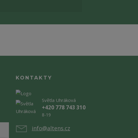
KONTAKTY
Světla Uhráková
+420 778 743 310
8-19
info@altens.cz