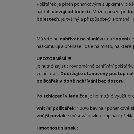
Polštářek je plněn pohankovými slupkami v bio k
nahřátí
ulevují od bolesti
. Možno použít při
bo
bolestech
. Je tvárný a přizpůsobivý. Pomáhá i 
Můžete ho
nahřívat na sluníčku
, na
topení
ne
naakumulují a přenášejí dále na místo, na které je
UPOZORNĚNÍ !!!
Je nutné zajistit rovnoměrné zahřívání polštářku
volně otáčí.
Dodržujte stanovený postup nahř
polštářek v době nahřívání bez dozoru.
Po zchlazení v ledničce
je ho možné využít pr
vnitřní polštářek:
100% bavlna +pohankové sl
vnější povlak:
směsová bavlna, zapínání překla
Hmotnost slupek :