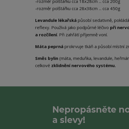
-rozměr polštářku cca 18x28cm ... cca 200g
-rozměr polštářku cca 28x38cm ... cca 450g
Levandule lékařská
působí sedativně, pokládá 
reflexy. Používá jako podpůrné léčivo
při nerv
a rozčílení
. Při zahřátí příjemně voní.
Máta peprná
prokrvuje tkáň a působí místní zn
Směs bylin
(máta, meduňka, levandule, heřmán
celkové
zklidnění nervového systému.
Nepropásněte no
a slevy!