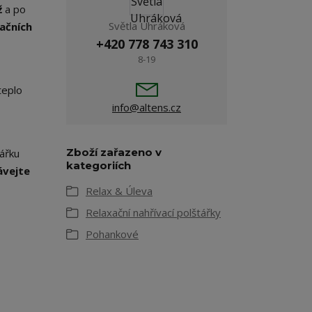
ž
a po
Světla Uhráková
uačních
+420 778 743 310
8-19
teplo
info@altens.cz
Zboží zařazeno v
tářku
kategoriích
ávejte
Relax & Úleva
Relaxační nahřívací polštářky
Pohankové