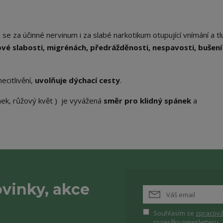
se za účinné nervinum i za slabé narkotikum otupující vnímání a tl
ové slabosti, migrénách, předrážděnosti, nespavosti, bušení
ecitlivění,
uvolňuje dýchací cesty
.
ek, růžový květ ) je vyvážená
směr pro klidný spánek
a
vinky, akce
Souhlasím se
zpracová
rozesílky newsletteru.