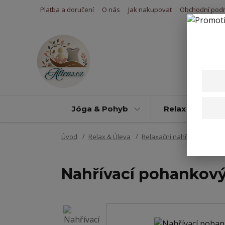
Platba a doručení
O nás
Jak nakupovat
Obchodní pod
Jóga & Pohyb
Relax & Úleva
Úvod
Relax & Úleva
Relaxační nahřívací polštář
Nahřívací pohankový