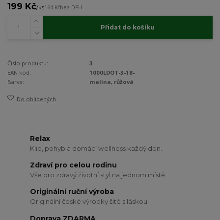
199 Kč
/
ks
164 Kč
bez DPH
Přidat do košíku
Číslo produktu:
3
EAN kód:
1000LDOT-3-18-
Barva:
malina, růžová
Do oblíbených
Relax
Klid, pohyb a domácí wellness každý den.
Zdraví pro celou rodinu
Vše pro zdravý životní styl na jednom místě.
Originální ruční výroba
Originální české výrobky šité s láskou.
Doprava ZDARMA