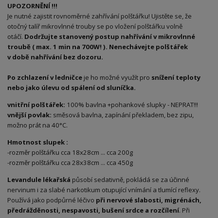
UPOZORNĚNÍ !!!
Je nutné zajistit rovnoměrné zahřívání polštářku! Ujistěte se, že
otočný talíř mikrovlnné trouby se po vložení polštářku volně
otáčí.
Dodržujte stanovený postup nahřívání v mikrovlnné
troubě ( max. 1 min na 700W! ). Nenechávejte polštářek
v době nahřívání bez dozoru.
Po zchlazení v ledničce
je ho možné využít pro
snížení teploty
nebo jako úlevu od spálení od sluníčka.
vnitřní polštářek:
100% bavlna +pohankové slupky - NEPRAT!!!
vnější povlak:
směsová bavlna, zapínání překladem, bez zipu,
možno prát na 40°C.
Hmotnost slupek :
-rozměr polštářku cca 18x28cm ... cca 200g
-rozměr polštářku cca 28x38cm ... cca 450g
Levandule lékařská
působí sedativně, pokládá se za účinné
nervinum i za slabé narkotikum otupující vnímání a tlumící reflexy.
Používá jako podpůrné léčivo
při nervové slabosti, migrénách,
předrážděnosti, nespavosti, bušení s
rdce a rozčílení
. Při