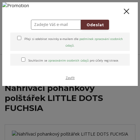
+420 778 743 310
8-19
CZK
0
0 Kč
Odeslat
Přeji si odebírat novinky e-mailem dle
podmínek zpracování osobních
Menu
údajů
.
Úvod
Relax & Úleva
Relaxační nahřívací polštářky
Pohankové
Souhlasím se
zpracováním osobních údajů
pro účely registrace.
Nahřívací pohankový polštářek LITTLE DOTS FUCHSIA
Zavřít
Nahřívací pohankový
polštářek LITTLE DOTS
FUCHSIA