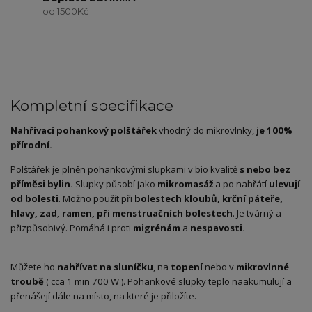
od 1500Kč
Kompletní specifikace
Nahřívací pohankový polštářek
vhodný do mikrovlnky,
je 100%
přírodní.
Polštářek je plněn pohankovými slupkami v bio kvalitě
s nebo bez
příměsi bylin.
Slupky působí jako
mikromasáž
a po nahřátí
ulevují
od bolesti
. Možno použít při
bolestech kloubů, krční páteře,
hlavy, zad, ramen, při menstruačních bolestech
. Je tvárný a
přizpůsobivý. Pomáhá i proti
migrénám
a
nespavosti.
Můžete ho
nahřívat na sluníčku
, na
topení
nebo v
mikrovlnné
troubě
( cca 1 min 700 W ). Pohankové slupky teplo naakumulují a
přenášejí dále na místo, na které je přiložíte.