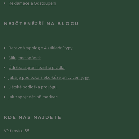
Reklamace a Odstoupení
NEJČTENĚJŠÍ NA BLOGU
Barevná typologie 4 základní typy
Milujeme spánek
Údržba a praní ložního prádla
Jaká je podložka z eko-kůže při cvičení jógy
Dětská podložka pro jógu
Jak zapojit děti při meditaci
KDE NÁS NAJDETE
Větřkovice 55