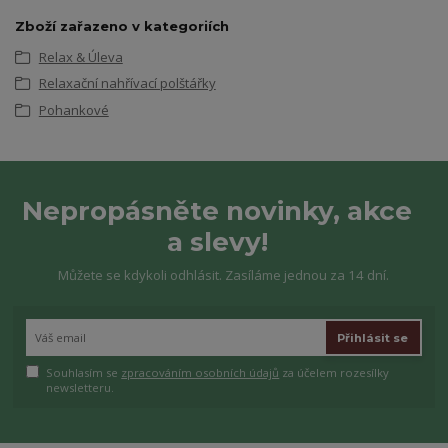
Zboží zařazeno v kategoriích
Relax & Úleva
Relaxační nahřívací polštářky
Pohankové
Nepropásněte novinky, akce
a slevy!
Můžete se kdykoli odhlásit. Zasíláme jednou za 14 dní.
Přihlásit se
Souhlasím se
zpracováním osobních údajů
za účelem rozesílky
newsletteru.