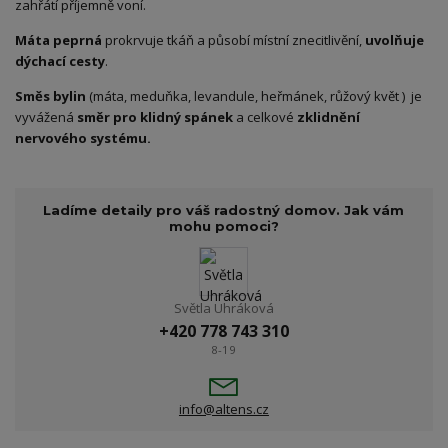
zahřátí příjemně voní.
Máta peprná
prokrvuje tkáň a působí místní znecitlivění,
uvolňuje
dýchací cesty
.
Směs bylin
(máta, meduňka, levandule, heřmánek, růžový květ ) je
vyvážená
směr pro klidný spánek
a celkové
zklidnění
nervového systému.
Ladíme detaily pro váš radostný domov. Jak vám
mohu pomoci?
Světla Uhráková
+420 778 743 310
8-19
info@altens.cz