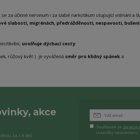
se za účinné nervinum i za slabé narkotikum otupující vnímání a tl
ové slabosti, migrénách, předrážděnosti, nespavosti, bušení
ecitlivění,
uvolňuje dýchací cesty
.
ek, růžový květ ) je vyvážená
směr pro klidný spánek
a
vinky, akce
Souhlasím se
zpracová
rozesílky newsletteru.
ednou za 14 dní.