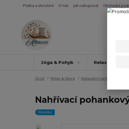
Platba a doručení
O nás
Jak nakupovat
Obchodní pod
Jóga & Pohyb
Relax & Úleva
Úvod
Relax & Úleva
Relaxační nahřívací polštář
Nahřívací pohankový
Novinka