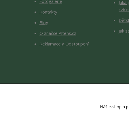
Fotogalerie
Jaká 
cviče
Kontakty
Děts
Blog
Jak z
O značce Altens.cz
Reklamace a Odstoupení
Náš e-shop a pa
Copyright © 2026 Altens.cz. O