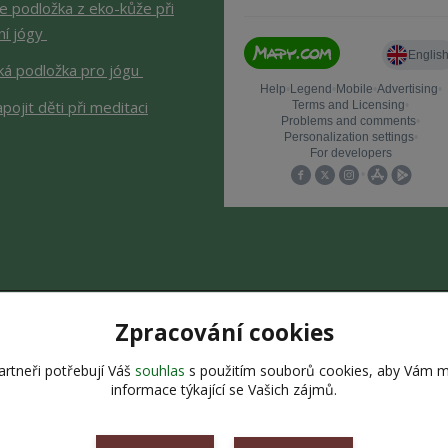
je podložka z eko-kůže při
ní jógy
ká podložka pro jógu
apojit děti při meditaci
Upravit sběr cookies.
Zpracování cookies
rtneři potřebují Váš
souhlas
s použitím souborů cookies, aby Vám m
informace týkající se Vašich zájmů.
bsah stránek je chráněn autorským zákonem. Jakékoli užití obsahu be
Vytvořeno na
Eshop-rychle.cz