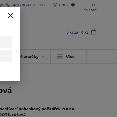
te.
+420 778 743 310
8-19
CZK
Přihlášení
0
ks
za
0 Kč
t
y & vybrané značky
Více
ová
Nahřívací pohankový polštářek POLKA
DOTS, růžová