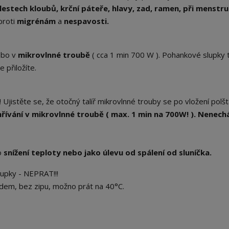
lestech kloubů, krční páteře, hlavy, zad, ramen, při menstr
proti
migrénám
a
nespavosti.
bo v
mikrovlnné troubě
( cca 1 min 700 W ). Pohankové slupky 
 přiložíte.
! Ujistěte se, že otočný talíř mikrovlnné trouby se po vložení polš
ívání v mikrovlnné troubě ( max. 1 min na 700W! ). Nenech
o
snížení teploty nebo jako úlevu od spálení od sluníčka.
upky - NEPRAT!!!
dem, bez zipu, možno prát na 40°C.