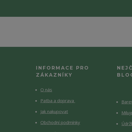
INFORMACE PRO
NEJ
ZÁKAZNÍKY
BLO
O nás
Patba a doprava
Barev
Jak nakupovat
Milu
Obchodní podmínky
Údržb