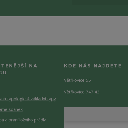
ČTENĚJŠÍ NA
KDE NÁS NAJDETE
GU
Větřkovice 55
Větřkovice 747 43
ná typologie 4 základní typy
jeme spánek
a a praní ložního prádla