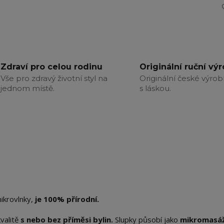
Zdraví pro celou rodinu
Originální ruční vý
Vše pro zdravý životní styl na
Originální české výrob
jednom místě.
s láskou.
ikrovlnky,
je 100% přírodní.
valitě
s nebo bez příměsi bylin.
Slupky působí jako
mikromasá