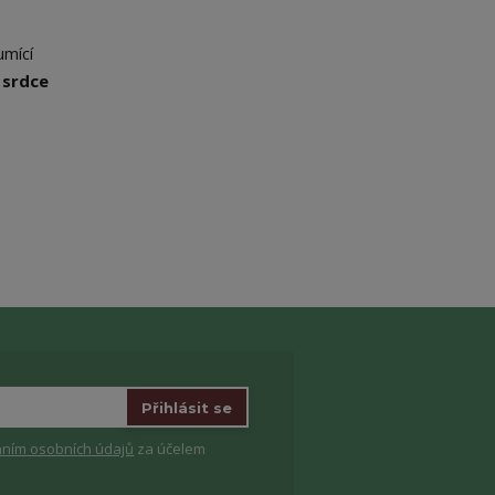
umící
 s
rdce
Přihlásit se
ním osobních údajů
za účelem