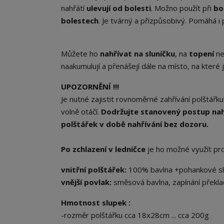
nahřátí
ulevují od bolesti
. Možno použít při
bo
bolestech
. Je tvárný a přizpůsobivý. Pomáhá i 
Můžete ho
nahřívat na sluníčku
, na
topení
ne
naakumulují a přenášejí dále na místo, na které je
UPOZORNĚNÍ !!!
Je nutné zajistit rovnoměrné zahřívání polštářku
volně otáčí.
Dodržujte stanovený postup nahř
polštářek v době nahřívání bez dozoru.
Po zchlazení v ledničce
je ho možné využít pr
vnitřní polštářek:
100% bavlna +pohankové sl
vnější povlak:
směsová bavlna, zapínání překla
Hmotnost slupek :
-rozměr polštářku cca 18x28cm ... cca 200g