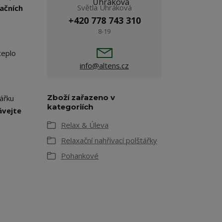
Světla Uhráková
uačních
+420 778 743 310
8-19
teplo
info@altens.cz
Zboží zařazeno v
tářku
kategoriích
ávejte
Relax & Úleva
Relaxační nahřívací polštářky
Pohankové