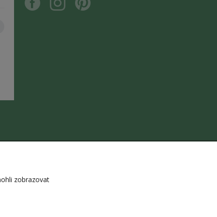
ohli zobrazovat
z souhlasu autora je zakázáno.