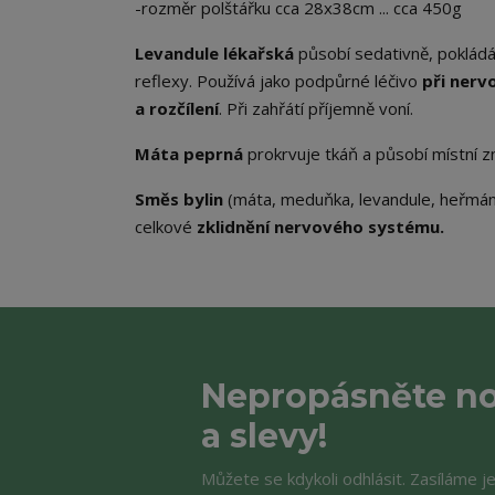
-rozměr polštářku cca 28x38cm ... cca 450g
Levandule lékařská
působí sedativně, pokládá 
reflexy. Používá jako podpůrné léčivo
při nerv
a rozčílení
. Při zahřátí příjemně voní.
Máta peprná
prokrvuje tkáň a působí místní zn
Směs bylin
(máta, meduňka, levandule, heřmán
celkové
zklidnění nervového systému.
Nepropásněte no
a slevy!
Můžete se kdykoli odhlásit. Zasíláme j