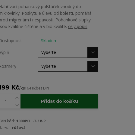
Nahřívací pohankový polštářek vhodný do
mikrovlnky. Poskytuje úlevu od bolesti, pomáhá
proti migrénám i nespavosti. Pohankové slupky
jsou kvalitně čištěné a v bio kvalitě.
celý popis
Dostupnost
Skladem
Výplň
Rozměry
199 Kč
/
ks
164 Kč
bez DPH
Přidat do košíku
EAN kód:
1000POL-3-18-P
Barva:
růžová