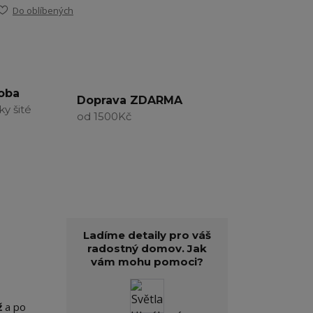
Do oblíbených
roba
Doprava ZDARMA
ky šité
od 1500Kč
Ladíme detaily pro váš
radostný domov. Jak
vám mohu pomoci?
ž
a po