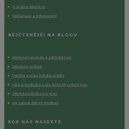
O značce Altens.cz
Reklamace a Odstoupení
NEJČTENĚJŠÍ NA BLOGU
Barevná typologie 4 základní typy
Milujeme spánek
Údržba a praní ložního prádla
Jaká je podložka z eko-kůže při cvičení jógy
Dětská podložka pro jógu
Jak zapojit děti při meditaci
KDE NÁS NAJDETE