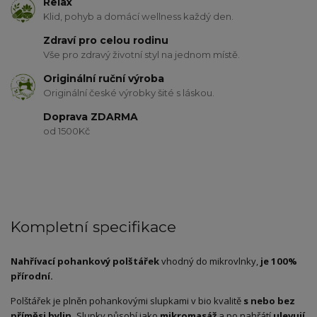
Relax
Klid, pohyb a domácí wellness každý den.
Zdraví pro celou rodinu
Vše pro zdravý životní styl na jednom místě.
Originální ruční výroba
Originální české výrobky šité s láskou.
Doprava ZDARMA
od 1500Kč
Kompletní specifikace
Nahřívací pohankový polštářek
vhodný do mikrovlnky,
je 100%
přírodní.
Polštářek je plněn pohankovými slupkami v bio kvalitě
s nebo bez
příměsi bylin.
Slupky působí jako
mikromasáž
a po nahřátí
ulevují