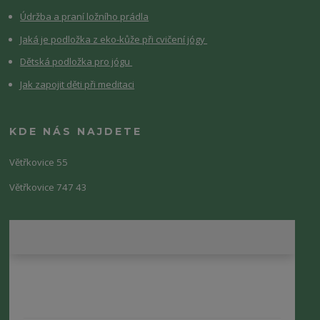
Údržba a praní ložního prádla
Jaká je podložka z eko-kůže při cvičení jógy
Dětská podložka pro jógu
Jak zapojit děti při meditaci
KDE NÁS NAJDETE
Větřkovice 55
Větřkovice 747 43