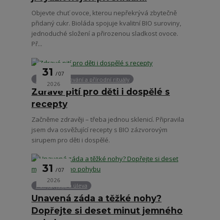
Objevte chuť ovoce, kterou nepřekrývá zbytečně
přidaný cukr. Bioláda spojuje kvalitní BIO suroviny,
jednoduché složení a přirozenou sladkost ovoce.
Př...
31
07
Zdravé stravování a přírodní rituály
2026
Zdravé pití pro děti i dospělé s
recepty
Začněme zdravěji – třeba jednou sklenicí. Připravila
jsem dva osvěžující recepty s BIO zázvorovým
sirupem pro děti i dospělé.
31
07
2026
Pohyb, jóga a úleva
Unavená záda a těžké nohy?
Dopřejte si deset minut jemného