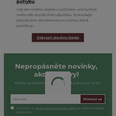
pohybu
Celý den sedíme, stojíme a spěcháme, aniž bychom
svému tělu dopřáli chvíli odpočinku. Vyzkoušejte
jednoduchou desetiminutovou sestavu, která
pomůže je...
Zobrazit všechny články
Nepropásněte novinky,
akce a slevy!
Můžete se kdykoli odhlásit. Zasíláme jednou za 14 dní.
Přihlásit se
Souhlasím se
zpracováním osobních údajů
za účelem rozesílky
newsletteru.