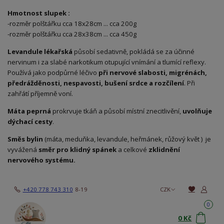
Hmotnost slupek :
-rozměr polštářku cca 18x28cm ... cca 200g
-rozměr polštářku cca 28x38cm ... cca 450g
Levandule lékařská
působí sedativně, pokládá se za účinné
nervinum i za slabé narkotikum otupující vnímání a tlumící reflexy.
Používá jako podpůrné léčivo
při nervové slabosti, migrénách,
předrážděnosti, nespavosti, bušení s
rdce a rozčílení
. Při
zahřátí příjemně voní.
Máta peprná
prokrvuje tkáň a působí místní znecitlivění,
uvolňuje
dýchací cesty
.
Směs bylin
(máta, meduňka, levandule, heřmánek, růžový květ ) je
vyvážená
směr pro klidný spánek
a celkové
zklidnění
nervového systému.
+420 778 743 310
8-19
CZK
0
0 Kč