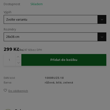
Dostupnost
Skladem
Výplň
Rozměry
299 Kč
/
ks
247 Kč
bez DPH
Přidat do košíku
EAN kód:
1000RUZE-18
Barva:
růžová, bílá, zelená
Do oblíbených