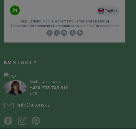
KONTAKTY
Světla Uhráková
+420 778 743 310
8-19
info@altens.cz