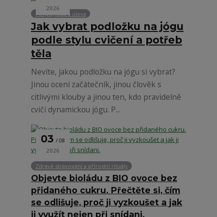
2026
Pohyb, jóga a úleva
Jak vybrat podložku na jógu
podle stylu cvičení a potřeb
těla
Nevíte, jakou podložku na jógu si vybrat?
Jinou ocení začátečník, jinou člověk s
citlivými klouby a jinou ten, kdo pravidelně
cvičí dynamickou jógu. P...
03
08
2026
Zdravé stravování a přírodní rituály
Objevte bioládu z BIO ovoce bez
přidaného cukru. Přečtěte si, čím
se odlišuje, proč ji vyzkoušet a jak
ji využít nejen při snídani.