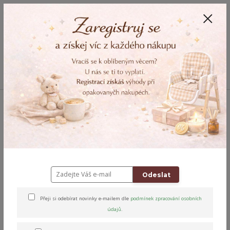
+420 778 743 310
8-19
CZK
0
0 Kč
Menu
Úvod
Relax & Úleva
Relaxační nahřívací polštářky
Pohankové
Nahřívací pohankový polštářek RŮŽE
Nahřívací pohankový
polštářek RŮŽE
Odeslat
Přeji si odebírat novinky e-mailem dle
podmínek zpracování osobních
údajů
.