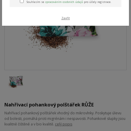
Souhlasím se
zpracováním osobních údajů
pro účely registrace.
Zavřít
Nahřívací pohankový polštářek RŮŽE
Nahřívací pohankový polštářek vhodný do mikrovlnky. Poskytuje úlevu
od bolesti, pomáhá proti migrénám i nespavosti. Pohankové slupky jsou
kvalitně čištěné a v bio kvalitě.
celý popis