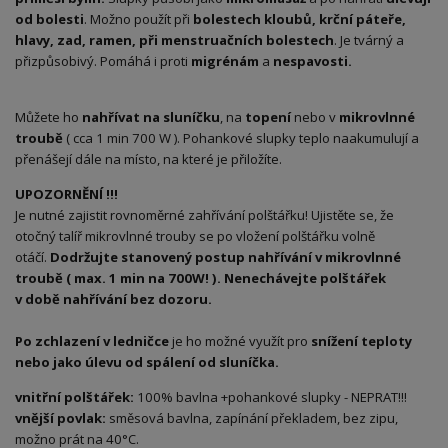
od bolesti
. Možno použít při
bolestech kloubů, krční páteře,
hlavy, zad, ramen, při menstruačních bolestech
. Je tvárný a
přizpůsobivý. Pomáhá i proti
migrénám
a
nespavosti.
Můžete ho
nahřívat na sluníčku
, na
topení
nebo v
mikrovlnné
troubě
( cca 1 min 700 W ). Pohankové slupky teplo naakumulují a
přenášejí dále na místo, na které je přiložíte.
UPOZORNĚNÍ !!!
Je nutné zajistit rovnoměrné zahřívání polštářku! Ujistěte se, že
otočný talíř mikrovlnné trouby se po vložení polštářku volně
otáčí.
Dodržujte stanovený postup nahřívání v mikrovlnné
troubě ( max. 1 min na 700W! ). Nenechávejte polštářek
v době nahřívání bez dozoru.
Po zchlazení v ledničce
je ho možné využít pro
snížení teploty
nebo jako úlevu od spálení od sluníčka.
vnitřní polštářek:
100% bavlna +pohankové slupky - NEPRAT!!!
vnější povlak:
směsová bavlna, zapínání překladem, bez zipu,
možno prát na 40°C.