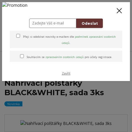
+420 778 743 310
8-19
CZK
0
0 Kč
Odeslat
Přeji si odebírat novinky e-mailem dle
podmínek zpracování osobních
Menu
údajů
.
Úvod
Relax & Úleva
Relaxační nahřívací polštářky
Sady nahřívacích
Souhlasím se
zpracováním osobních údajů
pro účely registrace.
polštářků
Nahřívací polštářky BLACK&WHITE, sada 3ks
Zavřít
Nahřívací polštářky
BLACK&WHITE, sada 3ks
Novinka