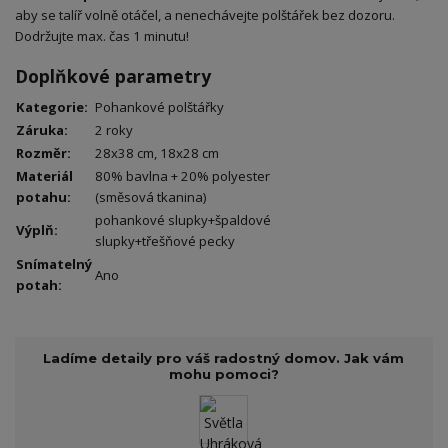
aby se talíř volně otáčel, a nenechávejte polštářek bez dozoru.
Dodržujte max. čas 1 minutu!
Doplňkové parametry
Kategorie
:
Pohankové polštářky
Záruka
:
2 roky
Rozměr
:
28x38 cm, 18x28 cm
Materiál
80% bavlna + 20% polyester
potahu
:
(směsová tkanina)
pohankové slupky+špaldové
Výplň
:
slupky+třešňové pecky
Snímatelný
Ano
potah
:
Ladíme detaily pro váš radostný domov. Jak vám
mohu pomoci?