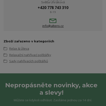
Světla Uhráková
+420 778 743 310
8-19
info@altens.cz
Zboží zařazeno v kategoriích
Relax & Úleva
Relaxační nahřívací polštářky
Sady nahřívacích polštářků
Nepropásněte novinky, akce
a slevy!
Můžete se kdykoli odhlásit. Zasíláme jednou za 14 dní.