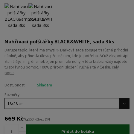
Nahřívací polštářky BLACK&WHITE, sada 3ks
Darujte teplo, které má smysl ✨ Dárková sada spojuje tři různé přírodní
náplně, aby přinesla úlevu přesně tam, kde je potřeba. Ať už vás potrápí
ztuhlá šíje, migréna nebo jen promrzlé nohy, v této krabici vždy najdete
tu správnou pomoc. 100% přírodní složení, ručně šité v Česku.
celý
popis
Dostupnost
Skladem
Rozměry
669 Kč
/
ks
553 Kč
bez DPH
Přidat do košíku