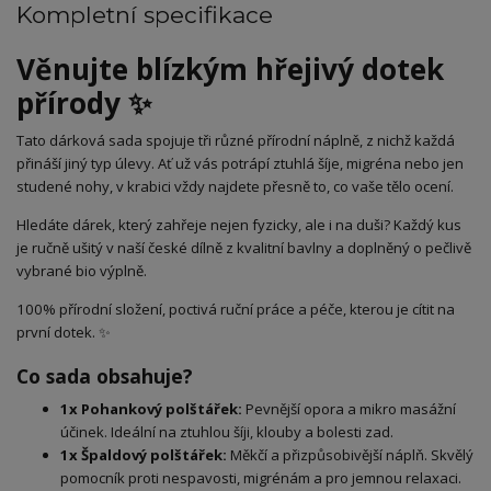
Kompletní specifikace
Věnujte blízkým hřejivý dotek
přírody ✨
Tato dárková sada spojuje tři různé přírodní náplně, z nichž každá
přináší jiný typ úlevy. Ať už vás potrápí ztuhlá šíje, migréna nebo jen
studené nohy, v krabici vždy najdete přesně to, co vaše tělo ocení.
Hledáte dárek, který zahřeje nejen fyzicky, ale i na duši? Každý kus
je ručně ušitý v naší české dílně z kvalitní bavlny a doplněný o pečlivě
vybrané bio výplně.
100% přírodní složení, poctivá ruční práce a péče, kterou je cítit na
první dotek. ✨
Co sada obsahuje?
1x Pohankový polštářek:
Pevnější opora a mikro masážní
účinek. Ideální na ztuhlou šíji, klouby a bolesti zad.
1x Špaldový polštářek:
Měkčí a přizpůsobivější náplň. Skvělý
pomocník proti nespavosti, migrénám a pro jemnou relaxaci.