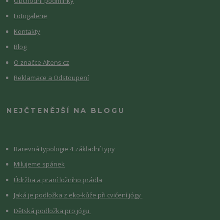
Obchodní podmínky
Fotogalerie
Kontakty
Blog
O značce Altens.cz
Reklamace a Odstoupení
NEJČTENĚJŠÍ NA BLOGU
Barevná typologie 4 základní typy
Milujeme spánek
Údržba a praní ložního prádla
Jaká je podložka z eko-kůže při cvičení jógy
Dětská podložka pro jógu