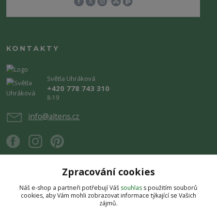
KONTAKTY
Světla Uhráková
+420 778 743 310
8-19
info@altens.cz
Zpracování cookies
Náš e-shop a partneři potřebují Váš
souhlas
s použitím souborů
Upravit sběr cookies.
cookies, aby Vám mohli zobrazovat informace týkající se Vašich
zájmů.
Copyright © 2026 Altens.cz. Obsah stránek je chráněn autorským zákonem.