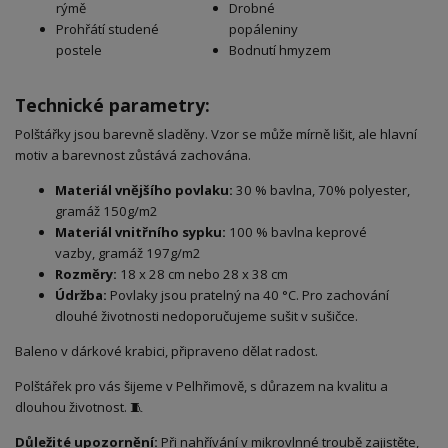
rýmě
Drobné
Prohřátí studené
popáleniny
postele
Bodnutí hmyzem
Technické parametry:
Polštářky jsou barevně sladěny. Vzor se může mírně lišit, ale hlavní
motiv a barevnost zůstává zachována.
Materiál vnějšího povlaku:
30 % bavlna, 70% polyester,
gramáž 150g/m2
Materiál vnitřního sypku:
100 % bavlna keprové
vazby, gramáž 197g/m2
Rozměry:
18 x 28 cm nebo 28 x 38 cm
Údržba:
Povlaky jsou pratelný na 40 °C. Pro zachování
dlouhé životnosti nedoporučujeme sušit v sušičce.
Baleno v dárkové krabici, připraveno dělat radost.
Polštářek pro vás šijeme v Pelhřimově, s důrazem na kvalitu a
dlouhou životnost. 🧵
Důležité upozornění:
Při nahřívání v mikrovlnné troubě zajistěte,