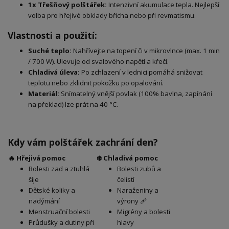
1x Třešňový polštářek:
Intenzivní akumulace tepla. Nejlepší
volba pro hřejivé obklady břicha nebo při revmatismu.
Vlastnosti a použití:
Suché teplo:
Nahřívejte na topení či v mikrovlnce (max. 1 min
/ 700 W). Ulevuje od svalového napětí a křečí.
Chladivá úleva:
Po zchlazení v lednici pomáhá snižovat
teplotu nebo zklidnit pokožku po opalování.
Materiál:
Snímatelný vnější povlak (100% bavlna, zapínání
na překlad) lze prát na 40 °C.
Kdy vám polštářek zachrání den?
🔥 Hřejivá pomoc
❄️ Chladivá pomoc
Bolesti zad a ztuhlá
Bolesti zubů a
šíje
čelistí
Dětské koliky a
Naraženiny a
nadýmání
výrony 🩹
Menstruační bolesti
Migrény a bolesti
Průdušky a dutiny při
hlavy