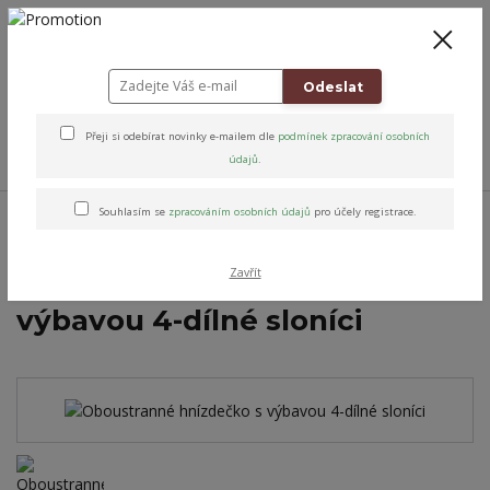
+420 778 743 310
8-19
CZK
0
0 Kč
Odeslat
Přeji si odebírat novinky e-mailem dle
podmínek zpracování osobních
Menu
údajů
.
Úvod
Výprodej
Oboustranné hnízdečko s výbavou 4-dílné sloníci
Souhlasím se
zpracováním osobních údajů
pro účely registrace.
Zavřít
Oboustranné hnízdečko s
výbavou 4-dílné sloníci