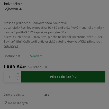
Krásná a jedinečná Sloníková sada Souprava
obsahuje1X Rychlozavinovačka 80 x 80 cmPolštářkový mantinel s minky x
bavlna 6 polštářků1X Kapsář na postýlku 60 x
60cm1X Hnízdečko : 100x78cm, plocha na ležení 38x66cmSložení 100%
BavlnaVnitřní výplň tvoří antialergický vatelín, který je přišitý přímo do ...
celý popis
Dostupnost
Skladem
1 884 Kč
/
ks
1 557 Kč
bez DPH
Přidat do košíku
Číslo produktu:
259
Do oblíbených