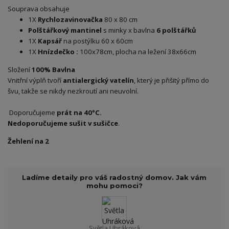
Souprava obsahuje
1X
Rychlozavinovačka
80 x 80 cm
Polštářkový mantinel
s minky x bavlna
6 polštářků
1X
Kapsář
na postýlku 60 x 60cm
1X
Hnízdečko
:
100x78cm, plocha na ležení 38x66cm
Složení
100% Bavlna
Vnitřní výplň tvoří
antialergický vatelín
, který je přišitý přímo do
švu, takže se nikdy nezkroutí ani neuvolní.
Doporučujeme
prát na 40°C.
Nedoporučujeme sušit v sušičce
.
Žehlení na 2
Ladíme detaily pro váš radostný domov. Jak vám
mohu pomoci?
Světla Uhráková