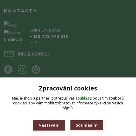
KONTAKTY
Světla Uhráková
+420 778 743 310
8-19
info@altens.cz
Zpracování cookies
Náš e-shop a partneři potřebují Váš
souhlas
s použitím souborů
Upravit sběr cookies.
cookies, aby Vám mohli zobrazovat informace týkající se Vašich
zájmů.
Copyright © 2026 Altens.cz. Obsah stránek je chráněn autorským zákonem.
Jakékoli užití obsahu bez souhlasu autora je zakázáno.
Nastavení
Souhlasím
Vytvořeno na
Eshop-rychle.cz