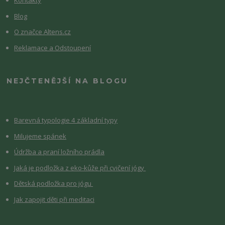
Kontakty
Blog
O značce Altens.cz
Reklamace a Odstoupení
NEJČTENĚJŠÍ NA BLOGU
Barevná typologie 4 základní typy
Milujeme spánek
Údržba a praní ložního prádla
Jaká je podložka z eko-kůže při cvičení jógy
Dětská podložka pro jógu
Jak zapojit děti při meditaci