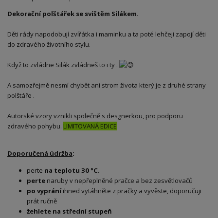
Dekorační polštářek se svištěm Silákem.
Děti rády napodobují zvířátka i maminku a ta poté lehčeji zapojí děti
do zdravého životního stylu.
Když to zvládne Silák zvládneš to i ty .
A samozřejmě nesmí chybět ani strom života který je z druhé strany
polštáře .
Autorské vzory vznikli společně s desgnerkou, pro podporu
zdravého pohybu.
LIMITOVANÁ EDICE
Doporučená údržba
:
perte
na teplotu 30 °C.
perte
naruby v nepřeplněné pračce a bez zesvětlovačů
po vyprání
ihned vytáhněte z pračky a vyvěste, doporučuji
prát ručně
žehlete na střední stupeň