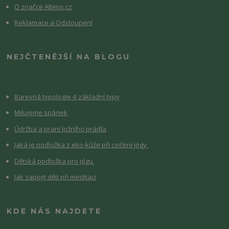
O značce Altens.cz
Reklamace a Odstoupení
NEJČTENĚJŠÍ NA BLOGU
Barevná typologie 4 základní typy
Milujeme spánek
Údržba a praní ložního prádla
Jaká je podložka z eko-kůže při cvičení jógy
Dětská podložka pro jógu
Jak zapojit děti při meditaci
KDE NÁS NAJDETE