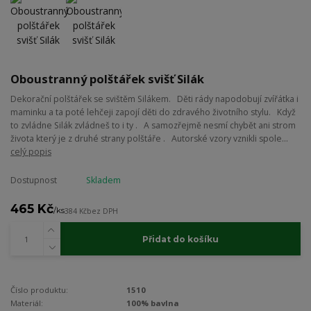
Oboustranný polštářek svišť Silák
Dekorační polštářek se svištěm Silákem. Děti rády napodobují zvířátka i
maminku a ta poté lehčeji zapojí děti do zdravého životního stylu. Když
to zvládne Silák zvládneš to i ty . A samozřejmě nesmí chybět ani strom
života který je z druhé strany polštáře . Autorské vzory vznikli spole...
celý popis
Dostupnost
Skladem
465 Kč
/
ks
384 Kč
bez DPH
Přidat do košíku
Číslo produktu:
1510
Materiál:
100% bavlna