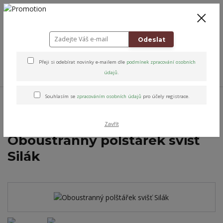
+420 778 743 310
8-19
CZK
0
0 Kč
Odeslat
Přeji si odebírat novinky e-mailem dle
podmínek zpracování osobních
Menu
údajů
.
Úvod
Altens originály & vybrané značky
Pro děti
Laděný pokojíček
Souhlasím se
zpracováním osobních údajů
pro účely registrace.
Designové sady do dětského světa
Oboustranný polštářek svišť Silák
Zavřít
Oboustranný polštářek svišť
Silák