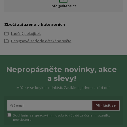
info@altens.cz
Zboží zařazeno v kategoriích
Laděný pokojíček
Designové sady do dětského světa
Nepropásněte novinky, akce
a slevy!
Můžete se kdykoli odhlásit. Zasíláme jednou za 14 dní.
Přihlásit se
Souhlasím se
zpracováním osobních údajů
za účelem rozesílky
newsletteru.