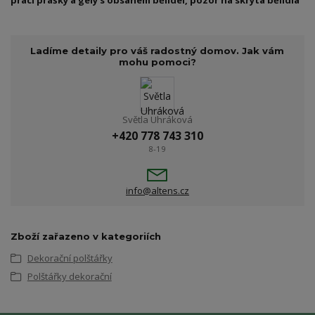
prací prášky a gely s obsahem bělidel, pozor na skrytá bělidla
Ladíme detaily pro váš radostný domov. Jak vám
mohu pomoci?
Světla Uhráková
+420 778 743 310
8-19
info@altens.cz
Zboží zařazeno v kategoriích
Dekorační polštářky
Polštářky dekorační