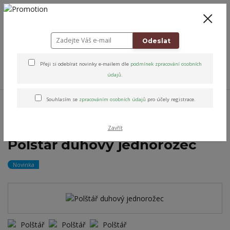
+420 778 743 310
8-19
CZK
0
0 Kč
Odeslat
Přeji si odebírat novinky e-mailem dle
podmínek zpracování osobních
Menu
údajů
.
Úvod
Altens originály & vybrané značky
Pro domov
Dekorační
Souhlasím se
zpracováním osobních údajů
pro účely registrace.
polštářky
Polštářky dekorační
Polštář duhový jednorožec
Zavřít
Polštář duhový jednorožec
Novinka