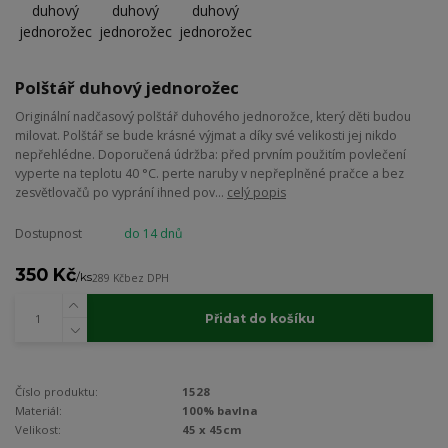
Polštář duhový jednorožec
Originální nadčasový polštář duhového jednorožce, který děti budou
milovat. Polštář se bude krásné výjmat a díky své velikosti jej nikdo
nepřehlédne. Doporučená údržba: před prvním použitím povlečení
vyperte na teplotu 40 °C. perte naruby v nepřeplněné pračce a bez
zesvětlovačů po vyprání ihned pov...
celý popis
Dostupnost
do 14 dnů
350 Kč
/
ks
289 Kč
bez DPH
Přidat do košíku
Číslo produktu:
1528
Materiál:
100% bavlna
Velikost:
45 x 45cm