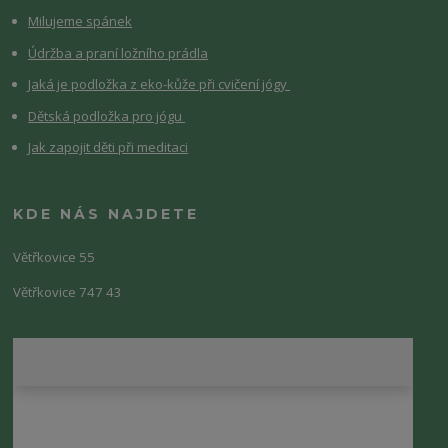
Milujeme spánek
Údržba a praní ložního prádla
Jaká je podložka z eko-kůže při cvičení jógy
Dětská podložka pro jógu
Jak zapojit děti při meditaci
KDE NÁS NAJDETE
Větřkovice 55
Větřkovice 747 43