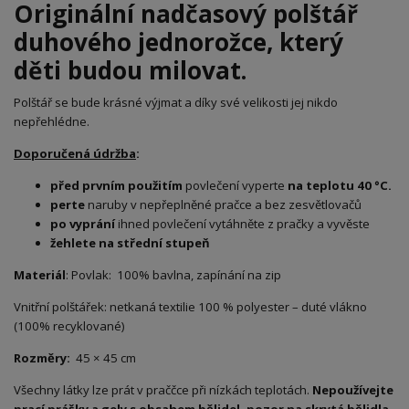
Originální nadčasový polštář
duhového jednorožce, který
děti budou milovat.
Polštář se bude krásné výjmat a díky své velikosti jej nikdo
nepřehlédne.
Doporučená údržba
:
před prvním použitím
povlečení vyperte
na teplotu 40 °C.
perte
naruby v nepřeplněné pračce a bez zesvětlovačů
po vyprání
ihned povlečení vytáhněte z pračky a vyvěste
žehlete na střední stupeň
Materiál
: Povlak: 100% bavlna, zapínání na zip
Vnitřní polštářek: netkaná textilie 100 % polyester – duté vlákno
(100% recyklované)
Rozměry:
45 × 45 cm
Všechny látky lze prát v praččce při nízkách teplotách.
Nepoužívejte