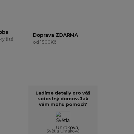
roba
Doprava ZDARMA
ky šité
od 1500Kč
Ladíme detaily pro váš
radostný domov. Jak
vám mohu pomoci?
Světla Uhráková