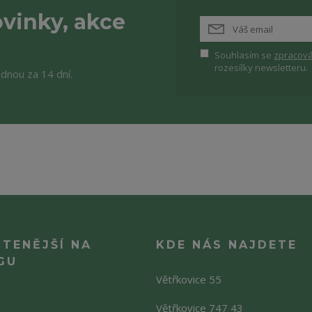
vinky, akce
Souhlasím se
zpracová
rozesílky newsletteru.
ednou za 14 dní.
ČTENĚJŠÍ NA
KDE NÁS NAJDETE
GU
Větřkovice 55
Větřkovice 747 43