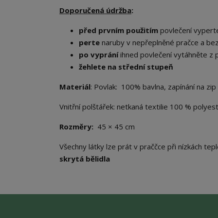
Doporučená údržba
:
před prvním použitím
povlečení vyper
perte
naruby v nepřeplněné pračce a be
po vyprání
ihned povlečení vytáhněte z 
žehlete na střední stupeň
Materiál
: Povlak: 100% bavlna, zapínání na zip
Vnitřní polštářek: netkaná textilie 100 % polye
Rozměry:
45 × 45 cm
Všechny látky lze prát v praččce při nízkách tep
skrytá bělidla