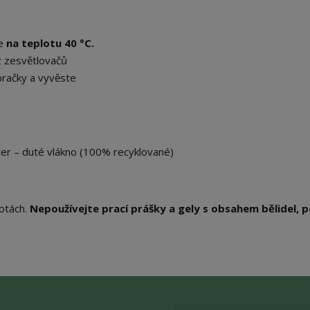
te
na teplotu 40 °C.
z zesvětlovačů
pračky a vyvěste
ster – duté vlákno (100% recyklované)
lotách.
Nepoužívejte prací prášky a gely s obsahem bělidel, 