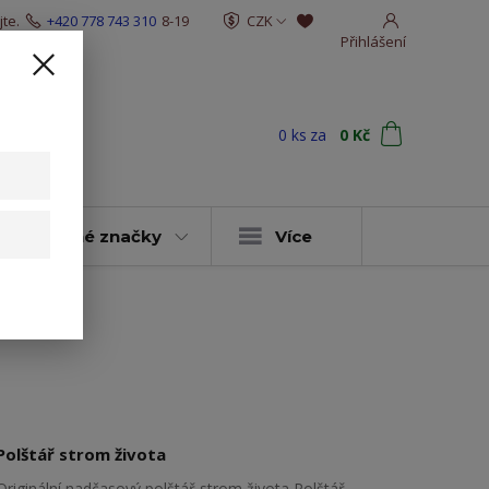
te.
+420 778 743 310
8-19
CZK
Přihlášení
0
ks
za
0 Kč
t
y & vybrané značky
Více
a
Polštář strom života
Originální nadčasový polštář strom života Polštář