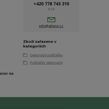
+420 778 743 310
8-19
info@altens.cz
Zboží zařazeno v
kategoriích
Dekorační polštářky
Polštářky dekorační
pozor na