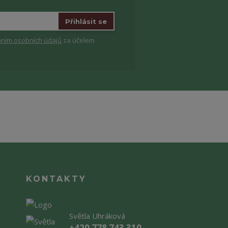
Přihlásit se
ním osobních údajů
za účelem
KONTAKTY
Světla Uhráková
+420 778 743 310