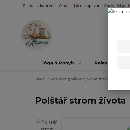
Platba a doručení
O nás
Jak nakupovat
Obchodní pod
Jóga & Pohyb
Relax & Úleva
Úvod
Altens originály & vybrané značky
Pro d
Polštář strom života