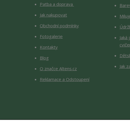
Patba a doprava
Barev
Jak nakupovat
Milu
Obchodní podmínky
Údržb
Fotogalerie
Jaká 
cviče
Kontakty
Děts
Blog
Jak z
O značce Altens.cz
Reklamace a Odstoupení