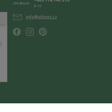
8-19
info@altens.cz