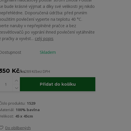
se bude krásné výjmat a díky své velikosti jej nikdo
nepřehlédne. Doporučená údržba: před prvním
použitím povlečení vyperte na teplotu 40 °C.
perte naruby v nepřeplněné pračce a bez
zesvětlovačů po vyprání ihned povlečení vytáhněte
z pračky a vyvěst...
celý popis
Dostupnost
Skladem
350 Kč
/
ks
289 Kč
bez DPH
Přidat do košíku
Číslo produktu:
1529
Materiál:
100% bavlna
Velikost:
45 x 45cm
Do oblíbených