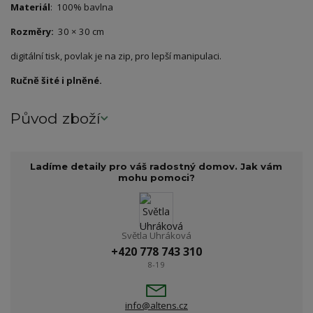
Materiál
: 100% bavlna
Rozměry:
30 × 30 cm
digitální tisk, povlak je na zip, pro lepší manipulaci.
Ručně šité i plněné.
Původ zboží
Ladíme detaily pro váš radostný domov. Jak vám
mohu pomoci?
Světla Uhráková
+420 778 743 310
8-19
info@altens.cz