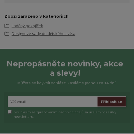
Zboží zařazeno v kategoriích
Laděný pokojíček
Designové sady do dětského světa
Nepropásněte novinky, akce
a slevy!
Můžete se kdykoli odhlásit. Zasíláme jednou za 14 dní.
Přihlásit se
Souhlasím se
zpracováním osobních údajů
za účelem rozesílky
newsletteru.