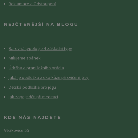
Reklamace a Odstoupení
NEJČTENĚJŠÍ NA BLOGU
Barevná typologie 4 základní typy
Milujeme spánek
Údržba a praní ložního prádla
Jaká je podložka z eko-kůže při cvičení jógy
Dětská podložka pro jógu
Jak zapojit děti při meditaci
KDE NÁS NAJDETE
Větřkovice 55