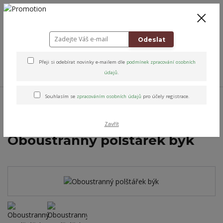
+420 778 743 310
8-19
CZK
0
0 Kč
Odeslat
Přeji si odebírat novinky e-mailem dle
podmínek zpracování osobních
Menu
údajů
.
Úvod
Altens originály & vybrané značky
Pro děti
Laděný pokojíček
Souhlasím se
zpracováním osobních údajů
pro účely registrace.
Designové sady do dětského světa
Oboustranný polštářek býk
Zavřít
Oboustranný polštářek býk