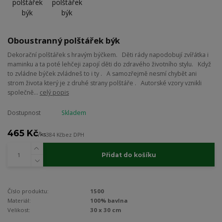
Oboustranný polštářek býk
Dekorační polštářek s hravým býčkem. Děti rády napodobují zvířátka i
maminku a ta poté lehčeji zapojí děti do zdravého životního stylu. Když
to zvládne býček zvládneš to i ty . A samozřejmě nesmí chybět ani
strom života který je z druhé strany polštáře . Autorské vzory vznikli
společně...
celý popis
Dostupnost
Skladem
465 Kč
/
ks
384 Kč
bez DPH
Přidat do košíku
Číslo produktu:
1500
Materiál:
100% bavlna
Velikost:
30 x 30 cm