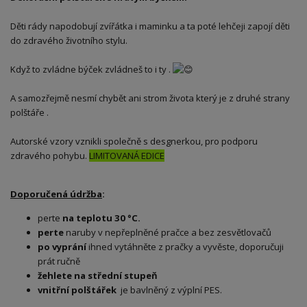
Děti rády napodobují zvířátka i maminku a ta poté lehčeji zapojí děti
do zdravého životního stylu.
Když to zvládne býček zvládneš to i ty .
A samozřejmě nesmí chybět ani strom života který je z druhé strany
polštáře .
Autorské vzory vznikli společně s desgnerkou, pro podporu
zdravého pohybu.
LIMITOVANÁ EDICE
Doporučená údržba
:
perte
na teplotu 30 °C.
perte
naruby v nepřeplněné pračce a bez zesvětlovačů
po vyprání
ihned vytáhněte z pračky a vyvěste, doporučuji
prát ručně
žehlete na střední stupeň
vnitřní polštářek
je bavlněný z výplní PES.