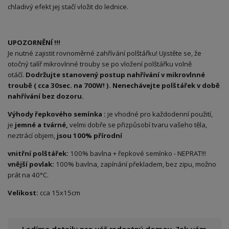
chladivý efekt jej stačí vložit do lednice.
UPOZORNĚNÍ !!!
Je nutné zajistit rovnoměrné zahřívání polštářku! Ujistěte se, že
otočný talíř mikrovlnné trouby se po vložení polštářku volně
otáčí.
Dodržujte stanovený postup nahřívání v mikrovlnné
troubě ( cca 30sec. na 700W! ). Nenechávejte polštářek v době
nahřívání bez dozoru.
Výhody řepkového semínka :
je vhodné pro každodenní použití,
je
jemné
a tvárné,
velmi dobře se přizpůsobí tvaru vašeho těla,
neztrácí objem,
jsou 100% přírodní
vnitřní polštářek:
100% bavlna + řepkové semínko - NEPRAT!!!
vnější povlak:
100% bavlna, zapínání překladem, bez zipu, možno
prát na 40°C.
Velikost:
cca 15x15cm