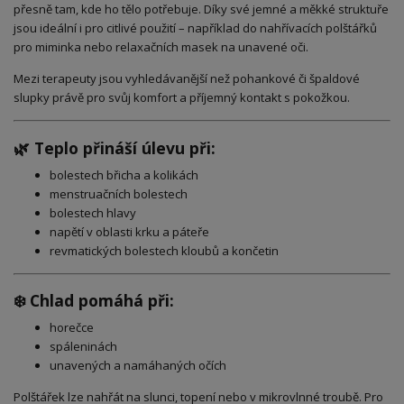
přesně tam, kde ho tělo potřebuje. Díky své jemné a měkké struktuře
jsou ideální i pro citlivé použití – například do nahřívacích polštářků
pro miminka nebo relaxačních masek na unavené oči.
Mezi terapeuty jsou vyhledávanější než pohankové či špaldové
slupky právě pro svůj komfort a příjemný kontakt s pokožkou.
🌿 Teplo přináší úlevu při:
bolestech břicha a kolikách
menstruačních bolestech
bolestech hlavy
napětí v oblasti krku a páteře
revmatických bolestech kloubů a končetin
❄️ Chlad pomáhá při:
horečce
spáleninách
unavených a namáhaných očích
Polštářek lze nahřát na slunci, topení nebo v mikrovlnné troubě. Pro