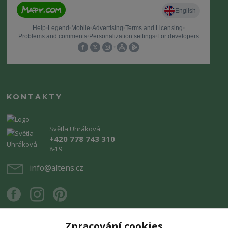
KONTAKTY
Světla Uhráková
+420 778 743 310
8-19
info@altens.cz
Zpracování cookies