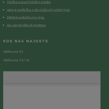
Údržba a praní ložního prádla
Jaká je podložka z eko-kůže při cvičení jógy
Dětská podložka pro jógu
Jak zapojit děti při meditaci
KDE NÁS NAJDETE
Větřkovice 55
Větřkovice 747 43