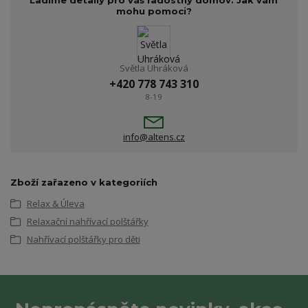
Ladíme detaily pro váš radostný domov. Jak vám
mohu pomoci?
Světla Uhráková
+420 778 743 310
8-19
info@altens.cz
Zboží zařazeno v kategoriích
Relax & Úleva
Relaxační nahřívací polštářky
Nahřívací polštářky pro děti