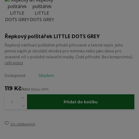
Řepkový polštářek LITTLE DOTS GREY
Řepkový nahřívací polštářek přináší přirozené a šetrné teplo. Jeho
jemná náplň je obzvlášť vhodná pro miminka nebo jako úleva pro
unavené oči v podobě relaxační masky. Čistě přírodní. Bez kompromisů.
celý popis
Dostupnost
Skladem
119 Kč
/
ks
98 Kč
bez DPH
Přidat do košíku
Do oblíbených