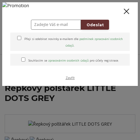
+420 778 743 310
8-19
CZK
0
0 Kč
Odeslat
Přeji si odebírat novinky e-mailem dle
podmínek zpracování osobních
Menu
údajů
.
Úvod
Relax & Úleva
Relaxační nahřívací polštářky
Nahřívací polštářky
Souhlasím se
zpracováním osobních údajů
pro účely registrace.
pro děti
Řepkový polštářek LITTLE DOTS GREY
Zavřít
Řepkový polštářek LITTLE
DOTS GREY