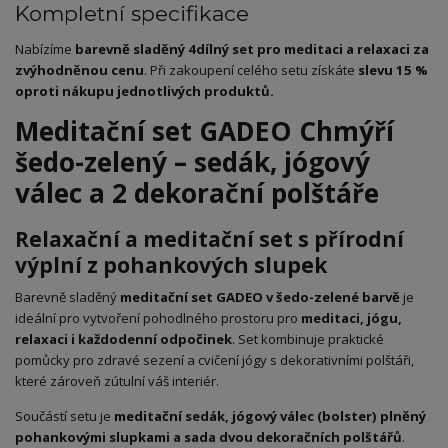
Kompletní specifikace
Nabízíme
barevně sladěný 4dílný set pro meditaci a relaxaci za
zvýhodněnou cenu
. Při zakoupení celého setu získáte
slevu 15 %
oproti nákupu jednotlivých produktů.
Meditační set GADEO Chmýří
šedo-zelený – sedák, jógový
válec a 2 dekorační polštáře
Relaxační a meditační set s přírodní
výplní z pohankových slupek
Barevně sladěný
meditační set GADEO v šedo-zelené barvě
je
ideální pro vytvoření pohodlného prostoru pro
meditaci, jógu,
relaxaci i každodenní odpočinek
. Set kombinuje praktické
pomůcky pro zdravé sezení a cvičení jógy s dekorativními polštáři,
které zároveň zútulní váš interiér.
Součástí setu je
meditační sedák, jógový válec (bolster) plněný
pohankovými slupkami a sada dvou dekoračních polštářů
.