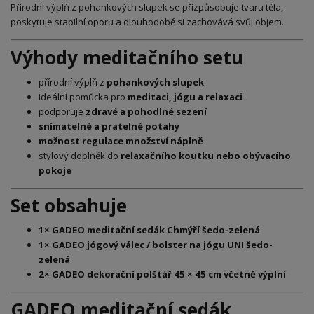
Přírodní výplň z pohankových slupek se přizpůsobuje tvaru těla,
poskytuje stabilní oporu a dlouhodobě si zachovává svůj objem.
Výhody meditačního setu
přírodní výplň z
pohankových slupek
ideální pomůcka pro
meditaci, jógu a relaxaci
podporuje
zdravé a pohodlné sezení
snímatelné a pratelné potahy
možnost regulace množství náplně
stylový doplněk do
relaxačního koutku nebo obývacího
pokoje
Set obsahuje
1× GADEO meditační sedák Chmýří šedo-zelená
1× GADEO jógový válec / bolster na jógu UNI šedo-
zelená
2× GADEO dekorační polštář 45 × 45 cm včetně výplní
GADEO meditační sedák