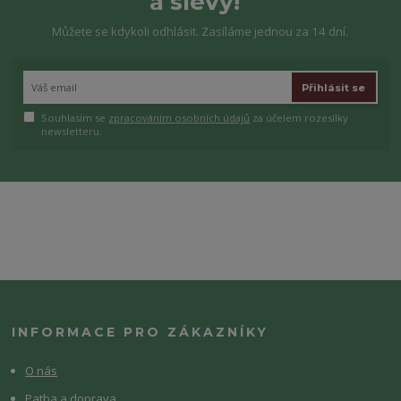
a slevy!
Můžete se kdykoli odhlásit. Zasíláme jednou za 14 dní.
Přihlásit se
Souhlasím se
zpracováním osobních údajů
za účelem rozesílky
newsletteru.
INFORMACE PRO ZÁKAZNÍKY
O nás
Patba a doprava