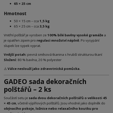
65 × 25 cm
Hmotnost
50 × 15 cm – cca
1,5 kg
65 × 25 cm – cca
3,5 kg
Vnitřní polštář je vyroben ze
100% bílé bavlny vysoké gramáže
a
je opatřen zipem pro
regulaci množství náplně
. Po vysypání
slupek lze sypek vyprat.
Vnější potah:
pevná směsová tkanina s hrubší strukturou tkaní
Složení:
80 % bavlna, 20 % polyester
⚠️
Válce neslouží jako zdravotnická pomůcka.
GADEO sada dekoračních
polštářů – 2 ks
Součástí setu je
sada dvou dekoračních polštářů o velikosti 45
× 45 cm
, včetně výplňových polštářů. Jsou vhodné jako doplněk do
obývacího pokoje, ložnice nebo relaxačního koutku pro