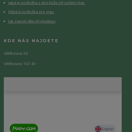
Jaká je podložka z eko-kůže při cvičení jógy
Dětská podložka pro jógu
Jak zapojit děti při meditaci
KDE NÁS NAJDETE
Větřkovice 55
Větřkovice 747 43