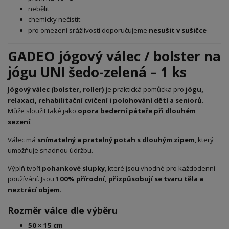
nebělit
chemicky nečistit
pro omezení srážlivosti doporučujeme
nesušit v sušičce
GADEO jógový válec / bolster na
jógu UNI šedo-zelená – 1 ks
Jógový válec (bolster, roller)
je praktická pomůcka pro
jógu,
relaxaci, rehabilitační cvičení i polohování dětí a seniorů
.
Může sloužit také jako
opora bederní páteře při dlouhém
sezení
.
Válec má
snímatelný a pratelný potah s dlouhým zipem
, který
umožňuje snadnou údržbu.
Výplň tvoří
pohankové slupky
, které jsou vhodné pro každodenní
používání. Jsou
100% přírodní, přizpůsobují se tvaru těla a
neztrácí objem
.
Rozměr válce dle výběru
50 × 15 cm