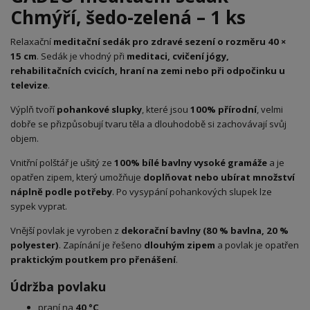
Chmýří, šedo-zelená – 1 ks
Relaxační
meditační sedák pro zdravé sezení o rozměru 40 ×
15 cm
. Sedák je vhodný při
meditaci, cvičení jógy,
rehabilitačních cvicích, hraní na zemi nebo při odpočinku u
televize
.
Výplň tvoří
pohankové slupky
, které jsou
100% přírodní
, velmi
dobře se přizpůsobují tvaru těla a dlouhodobě si zachovávají svůj
objem.
Vnitřní polštář je ušitý ze
100% bílé bavlny vysoké gramáže
a je
opatřen zipem, který umožňuje
doplňovat nebo ubírat množství
náplně podle potřeby
. Po vysypání pohankových slupek lze
sypek vyprat.
Vnější povlak je vyroben z
dekorační bavlny (80 % bavlna, 20 %
polyester)
. Zapínání je řešeno
dlouhým zipem
a povlak je opatřen
praktickým poutkem pro přenášení
.
Údržba povlaku
praní na
40 °C