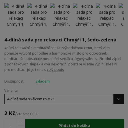
4-dílná sada pro relaxaci Chmýří 1, šedo-zelená
4dílný relaxační a meditační set za zvýhodněnou cenu, který vám
pomůže vytvořit pohodlné a harmonické místo pro odpočinek i
meditaci. Set obsahuje meditační sedák a jógový válec s přírodní výplní
z pohankových slupek a dva dekorační polštáře včetně výplní. Ideální
pro meditaci, jógu i relax.
celý popis
Dostupnost
Skladem
Varianta
2 Kč
/
ks
2 Kč
bez DPH
Přidat do košíku