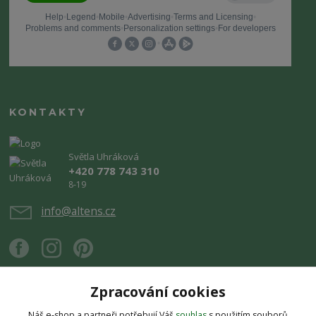
KONTAKTY
Světla Uhráková
+420 778 743 310
8-19
info@altens.cz
Zpracování cookies
Náš e-shop a partneři potřebují Váš
souhlas
s použitím souborů
Upravit sběr cookies.