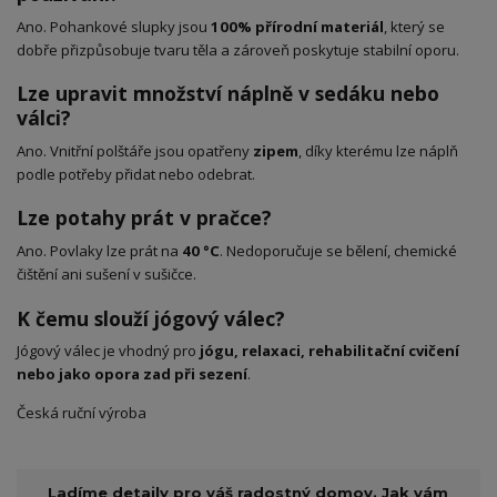
Ano. Pohankové slupky jsou
100% přírodní materiál
, který se
dobře přizpůsobuje tvaru těla a zároveň poskytuje stabilní oporu.
Lze upravit množství náplně v sedáku nebo
válci?
Ano. Vnitřní polštáře jsou opatřeny
zipem
, díky kterému lze náplň
podle potřeby přidat nebo odebrat.
Lze potahy prát v pračce?
Ano. Povlaky lze prát na
40 °C
. Nedoporučuje se bělení, chemické
čištění ani sušení v sušičce.
K čemu slouží jógový válec?
Jógový válec je vhodný pro
jógu, relaxaci, rehabilitační cvičení
nebo jako opora zad při sezení
.
Česká ruční výroba
Ladíme detaily pro váš radostný domov. Jak vám