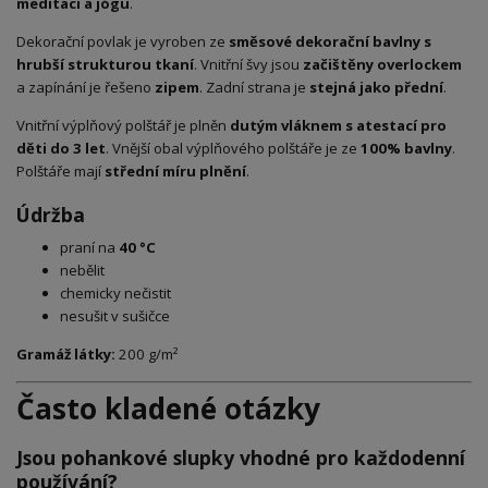
meditaci a jógu
.
Dekorační povlak je vyroben ze
směsové dekorační bavlny s
hrubší strukturou tkaní
. Vnitřní švy jsou
začištěny overlockem
a zapínání je řešeno
zipem
. Zadní strana je
stejná jako přední
.
Vnitřní výplňový polštář je plněn
dutým vláknem s atestací pro
děti do 3 let
. Vnější obal výplňového polštáře je ze
100% bavlny
.
Polštáře mají
střední míru plnění
.
Údržba
praní na
40 °C
nebělit
chemicky nečistit
nesušit v sušičce
Gramáž látky:
200 g/m²
Často kladené otázky
Jsou pohankové slupky vhodné pro každodenní
používání?