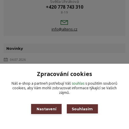
Světla Uhráková
+420 778 743 310
8-19
info@altens.cz
Novinky
04.07.2026
Proč jsem si vybrala sirupy Koldokol
Zpracování cookies
Nechci nabízet produkty jen proto, že jsou hezké nebo právě
oblíbené. Chci prodávat to, čemu sama věřím a co s radostí používám.
Náš e-shop a partneři potřebují Váš
souhlas
s použitím souborů
cookies, aby Vám mohli zobrazovat informace týkající se Vašich
Se sirupy Koldokol t...
číst celé
zájmů.
27.04.2024
Nastavení
Souhlasím
Novinky z módy
Na naše novinky se již můžete těšit a mezi prvními budou mikinošaty