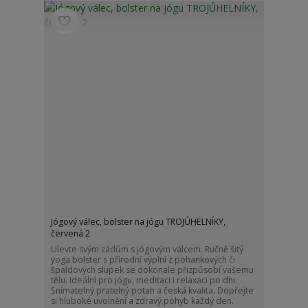
Jógový válec, bolster na jógu TROJÚHELNÍKY,
červená 2
Ulevte svým zádům s jógovým válcem. Ručně šitý
yoga bolster s přírodní výplní z pohankových či
špaldových slupek se dokonale přizpůsobí vašemu
tělu. Ideální pro jógu, meditaci i relaxaci po dni.
Snímatelný pratelný potah a česká kvalita. Dopřejte
si hluboké uvolnění a zdravý pohyb každý den.