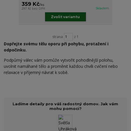
359 Kč
/
ks
Skladem
297 Kč
bez DPH
Zvolit variantu
strana
z 1
Dopřejte svému tělu oporu při pohybu, protažení i
odpočinku.
Podpůrný válec vám pomůže vytvořit pohodlnější polohu,
uvolnit namáhané tělo a proměnit každou chvíli cvičení nebo
relaxace v příjemný návrat k sobě.
Ladíme detaily pro váš radostný domov. Jak vám
mohu pomoci?