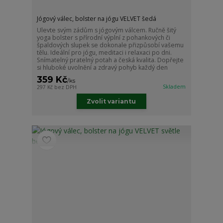
Jógový válec, bolster na jógu VELVET šedá
Ulevte svým zádům s jógovým válcem. Ručně šitý
yoga bolster s přírodní výplní z pohankových či
špaldových slupek se dokonale přizpůsobí vašemu
tělu. Ideální pro jógu, meditaci i relaxaci po dni.
Snímatelný pratelný potah a česká kvalita. Dopřejte
si hluboké uvolnění a zdravý pohyb každý den
359 Kč
/
ks
Skladem
297 Kč
bez DPH
Zvolit variantu