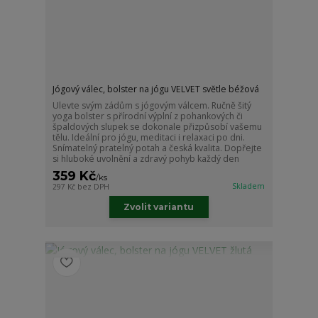
Jógový válec, bolster na jógu VELVET světle béžová
Ulevte svým zádům s jógovým válcem. Ručně šitý
yoga bolster s přírodní výplní z pohankových či
špaldových slupek se dokonale přizpůsobí vašemu
tělu. Ideální pro jógu, meditaci i relaxaci po dni.
Snímatelný pratelný potah a česká kvalita. Dopřejte
si hluboké uvolnění a zdravý pohyb každý den
359 Kč
/
ks
Skladem
297 Kč
bez DPH
Zvolit variantu