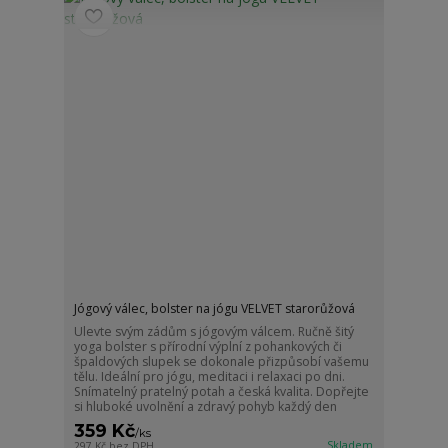
Jógový válec, bolster na jógu VELVET starorůžová
Ulevte svým zádům s jógovým válcem. Ručně šitý
yoga bolster s přírodní výplní z pohankových či
špaldových slupek se dokonale přizpůsobí vašemu
tělu. Ideální pro jógu, meditaci i relaxaci po dni.
Snímatelný pratelný potah a česká kvalita. Dopřejte
si hluboké uvolnění a zdravý pohyb každý den
359 Kč
/
ks
Skladem
297 Kč
bez DPH