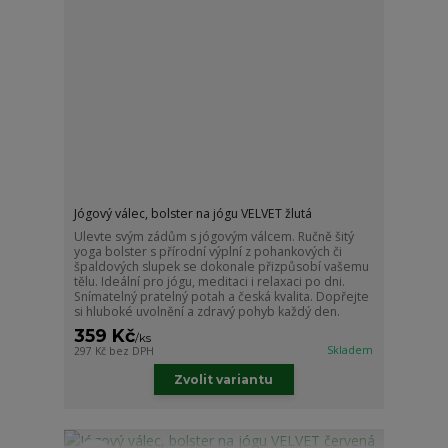
Jógový válec, bolster na jógu VELVET žlutá
Ulevte svým zádům s jógovým válcem. Ručně šitý
yoga bolster s přírodní výplní z pohankových či
špaldových slupek se dokonale přizpůsobí vašemu
tělu. Ideální pro jógu, meditaci i relaxaci po dni.
Snímatelný pratelný potah a česká kvalita. Dopřejte
si hluboké uvolnění a zdravý pohyb každý den.
359 Kč
/
ks
Skladem
297 Kč
bez DPH
Zvolit variantu