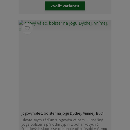
Zvolit variantu
Jógový válec, bolster na jógu Dýchej, Vnímej, Buď!
Ulevte svým zádům s jógovým válcem. Ručně šitý
yoga bolster s přírodní výplní z pohankových či
špaldových slupek se dokonale přizpůsobí vašemu