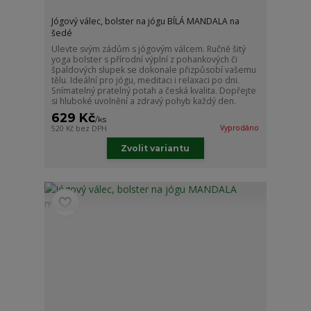
Jógový válec, bolster na jógu BÍLÁ MANDALA na
šedé
Ulevte svým zádům s jógovým válcem. Ručně šitý
yoga bolster s přírodní výplní z pohankových či
špaldových slupek se dokonale přizpůsobí vašemu
tělu. Ideální pro jógu, meditaci i relaxaci po dni.
Snímatelný pratelný potah a česká kvalita. Dopřejte
si hluboké uvolnění a zdravý pohyb každý den.
629 Kč
/
ks
Vyprodáno
520 Kč
bez DPH
Zvolit variantu