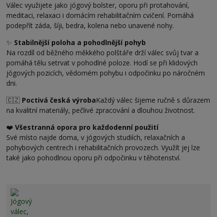
Válec využijete jako jógový bolster, oporu při protahování,
meditaci, relaxaci i domácím rehabilitačním cvičení. Pomáhá
podepřít záda, šíji, bedra, kolena nebo unavené nohy.
✨
Stabilnější poloha a pohodlnější pohyb
Na rozdíl od běžného měkkého polštáře drží válec svůj tvar a
pomáhá tělu setrvat v pohodlné poloze. Hodí se při klidových
jógových pozicích, vědomém pohybu i odpočinku po náročném
dni.
🇨🇿
Poctivá česká výroba
Každý válec šijeme ručně s důrazem
na kvalitní materiály, pečlivé zpracování a dlouhou životnost.
❤️
Všestranná opora pro každodenní použití
Své místo najde doma, v jógových studiích, relaxačních a
pohybových centrech i rehabilitačních provozech. Využít jej lze
také jako pohodlnou oporu při odpočinku v těhotenství.