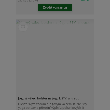
Skladem
297 Kč
bez DPH
Zvolit variantu
Jógový válec, bolster na jógu LISTY, antracit
Ulevte svým zádům s jógovým válcem. Ručně šitý
yoga bolster s přírodní výplní z pohankových či