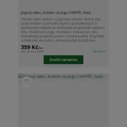
Jógový válec, bolster na jógu CHMÝŘÍ, žlutá
Ulevte svým zádům s jógovým válcem. Ručně šitý
yoga bolster s přírodní výplní z pohankových či
špaldových slupek se dokonale přizpůsobí vašemu
tělu. Ideální pro jógu, meditaci i relaxaci po dni.
Snímatelný pratelný potah a česká kvalita. Dopřejte
si hluboké uvolnění a zdravý pohyb každý den
359 Kč
/
ks
Skladem
297 Kč
bez DPH
Zvolit variantu