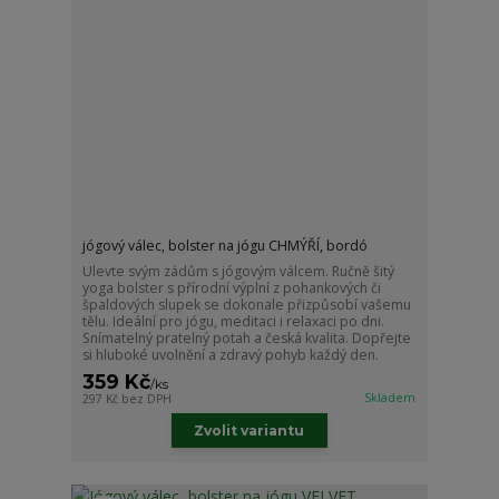
jógový válec, bolster na jógu CHMÝŘÍ, bordó
Ulevte svým zádům s jógovým válcem. Ručně šitý
yoga bolster s přírodní výplní z pohankových či
špaldových slupek se dokonale přizpůsobí vašemu
tělu. Ideální pro jógu, meditaci i relaxaci po dni.
Snímatelný pratelný potah a česká kvalita. Dopřejte
si hluboké uvolnění a zdravý pohyb každý den.
359 Kč
/
ks
Skladem
297 Kč
bez DPH
Zvolit variantu