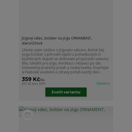
Jógový válec, bolster na jógu ORNAMENT,
starorůžová
Ulevte svým zádům s jógovým válcem. Ručně šitý
yoga bolster s přírodní výplní z pohankových či
špaldových slupek se dokonale přizpůsobí vašemu
tělu. Ideální pro jógu, meditaci i relaxaci po dni.
Snímatelný pratelný potah a česká kvalita. Dopřejte
si hluboké uvolnění a zdravý pohyb každý den.
359 Kč
/
ks
Skladem
297 Kč
bez DPH
Zvolit variantu