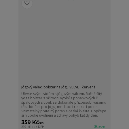
Jógový válec, bolster na jógu VELVET červená
Ulevte svým zádům s jógovým válcem. Ručně šitý
yoga bolster s přírodní výplní z pohankových či
špaldových slupek se dokonale přizpůsobí vašemu
tělu. Ideální pro jógu, meditaci i relaxaci po dni.
Snímatelný pratelný potah a česká kvalita. Dopřejte
si hluboké uvolnění a zdravý pohyb každý den.
359 Kč
/
ks
Skladem
297 Kč
bez DPH