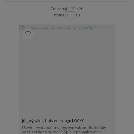
Zobrazuji 1-20 z 20
strana
z 1
Jógový válec, bolster na jógu KOČKY
Ulevte svým zádům s jógovým válcem. Ručně šitý
yoga bolster s přírodní výplní z pohankových či