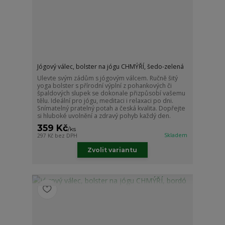
Jógový válec, bolster na jógu CHMÝŘÍ, šedo-zelená
Ulevte svým zádům s jógovým válcem. Ručně šitý
yoga bolster s přírodní výplní z pohankových či
špaldových slupek se dokonale přizpůsobí vašemu
tělu. Ideální pro jógu, meditaci i relaxaci po dni.
Snímatelný pratelný potah a česká kvalita. Dopřejte
si hluboké uvolnění a zdravý pohyb každý den.
359 Kč
/
ks
Skladem
297 Kč
bez DPH
Zvolit variantu