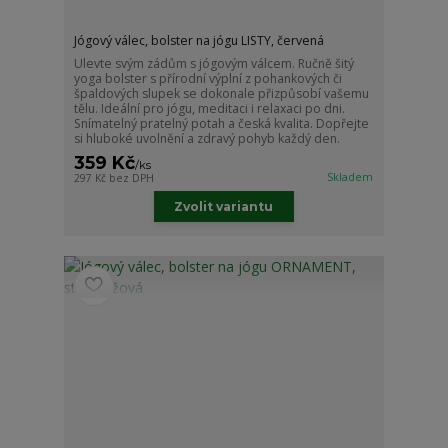
Jógový válec, bolster na jógu LISTY, červená
Ulevte svým zádům s jógovým válcem. Ručně šitý
yoga bolster s přírodní výplní z pohankových či
špaldových slupek se dokonale přizpůsobí vašemu
tělu. Ideální pro jógu, meditaci i relaxaci po dni.
Snímatelný pratelný potah a česká kvalita. Dopřejte
si hluboké uvolnění a zdravý pohyb každý den.
359 Kč
/
ks
Skladem
297 Kč
bez DPH
Zvolit variantu