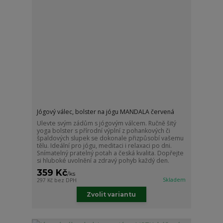
Jógový válec, bolster na jógu MANDALA červená
Ulevte svým zádům s jógovým válcem. Ručně šitý
yoga bolster s přírodní výplní z pohankových či
špaldových slupek se dokonale přizpůsobí vašemu
tělu. Ideální pro jógu, meditaci i relaxaci po dni.
Snímatelný pratelný potah a česká kvalita. Dopřejte
si hluboké uvolnění a zdravý pohyb každý den.
359 Kč
/
ks
Skladem
297 Kč
bez DPH
Zvolit variantu