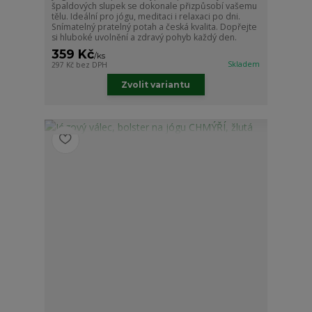
špaldových slupek se dokonale přizpůsobí vašemu
tělu. Ideální pro jógu, meditaci i relaxaci po dni.
Snímatelný pratelný potah a česká kvalita. Dopřejte
si hluboké uvolnění a zdravý pohyb každý den.
359 Kč
/
ks
Skladem
297 Kč
bez DPH
Zvolit variantu