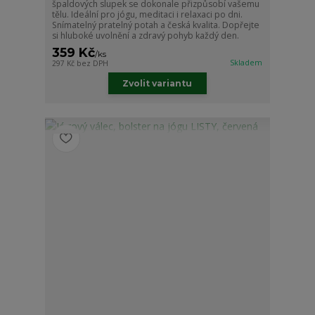
špaldových slupek se dokonale přizpůsobí vašemu
tělu. Ideální pro jógu, meditaci i relaxaci po dni.
Snímatelný pratelný potah a česká kvalita. Dopřejte
si hluboké uvolnění a zdravý pohyb každý den.
359 Kč
/
ks
Skladem
297 Kč
bez DPH
Zvolit variantu