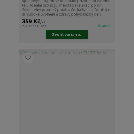
špaldových slupek se dokonale přizpůsobí vašemu
tělu. Ideální pro jógu, meditaci i relaxaci po dni.
Snímatelný pratelný potah a česká kvalita. Dopřejte
si hluboké uvolnění a zdravý pohyb každý den.
359 Kč
/
ks
Skladem
297 Kč
bez DPH
Zvolit variantu