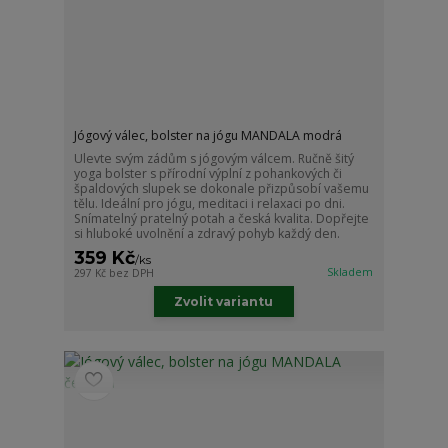
Jógový válec, bolster na jógu MANDALA modrá
Ulevte svým zádům s jógovým válcem. Ručně šitý
yoga bolster s přírodní výplní z pohankových či
špaldových slupek se dokonale přizpůsobí vašemu
tělu. Ideální pro jógu, meditaci i relaxaci po dni.
Snímatelný pratelný potah a česká kvalita. Dopřejte
si hluboké uvolnění a zdravý pohyb každý den.
359 Kč
/
ks
Skladem
297 Kč
bez DPH
Zvolit variantu