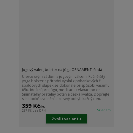
Jógový válec, bolster na jógu ORNAMENT, šedá
Ulevte svým zádům s jógovým válcem. Ručně šitý
yoga bolster s přírodní výplní z pohankových či
špaldových slupek se dokonale přizpůsobí vašemu
tělu. Ideální pro jógu, meditaci i relaxaci po dni.
Snímatelný pratelný potah a česká kvalita. Dopřejte
si hluboké uvolnění a zdravý pohyb každý den.
359 Kč
/
ks
Skladem
297 Kč
bez DPH
Zvolit variantu