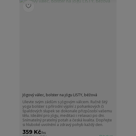
Jógový válec, bolster na jógu LISTY, béžová
Ulevte svým zádům s jógovým válcem. Ručně šitý
yoga bolster s přírodní výplní z pohankových či
špaldových slupek se dokonale přizpůsobí vašemu
tělu. Ideální pro jógu, meditaci i relaxaci po dni.
Snímatelný pratelný potah a česká kvalita. Dopřejte
si hluboké uvolnění a zdravý pohyb každý den.
359 Kč
/
ks