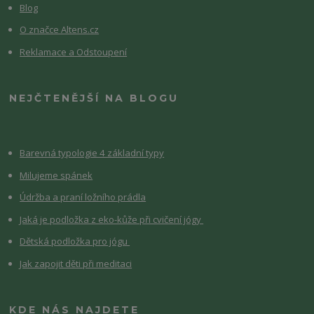
Blog
O značce Altens.cz
Reklamace a Odstoupení
NEJČTENĚJŠÍ NA BLOGU
Barevná typologie 4 základní typy
Milujeme spánek
Údržba a praní ložního prádla
Jaká je podložka z eko-kůže při cvičení jógy
Dětská podložka pro jógu
Jak zapojit děti při meditaci
KDE NÁS NAJDETE