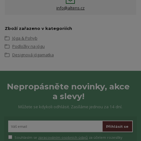
info@altens.cz
Zboží zařazeno v kategoriích
Jóga & Pohyb
Podložky na jógu
Designová jógamatka
Nepropásněte novinky, akce
a slevy!
Můžete se kdykoli odhlásit. Zasíláme jednou za 14 dní.
Přihlásit se
Souhlasím se
zpracováním osobních údajů
za účelem rozesílky