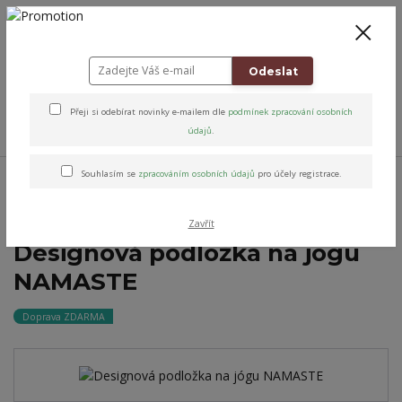
+420 778 743 310
8-19
CZK
0
0 Kč
Odeslat
Přeji si odebírat novinky e-mailem dle
podmínek zpracování osobních
Menu
údajů
.
Úvod
Jóga & Pohyb
Podložky na jógu
Designová podložka na jógu
Souhlasím se
zpracováním osobních údajů
pro účely registrace.
NAMASTE
Zavřít
Designová podložka na jógu
NAMASTE
Doprava ZDARMA