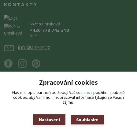
KONTAKTY
Světla Uhráková
+420 778 743 310
8-19
info@altens.cz
Zpracování cookies
Náš e-shop a partneři potřebují Váš
souhlas
s použitím souborů
Upravit sběr cookies.
cookies, aby Vám mohli zobrazovat informace týkající se Vašich
zájmů.
Copyright © 2026 Altens.cz. Obsah stránek je chráněn autorským zákonem.
Jakékoli užití obsahu bez souhlasu autora je zakázáno.
Nastavení
Souhlasím
Vytvořeno na
Eshop-rychle.cz