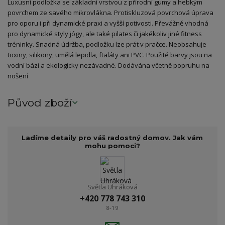
Luxusní podložka se základní vrstvou z přírodní gumy a hebkým
povrchem ze savého mikrovlákna. Protiskluzová povrchová úprava
pro oporu i při dynamické praxi a vyšší potivosti. Převážně vhodná
pro dynamické styly jógy, ale také pilates či jakékoliv jiné fitness
tréninky. Snadná údržba, podložku lze prát v pračce. Neobsahuje
toxiny, silikony, umělá lepidla, ftaláty ani PVC. Použité barvy jsou na
vodní bázi a ekologicky nezávadné. Dodávána včetně popruhu na
nošení
Původ zboží
Ladíme detaily pro váš radostný domov. Jak vám
mohu pomoci?
Světla Uhráková
+420 778 743 310
8-19