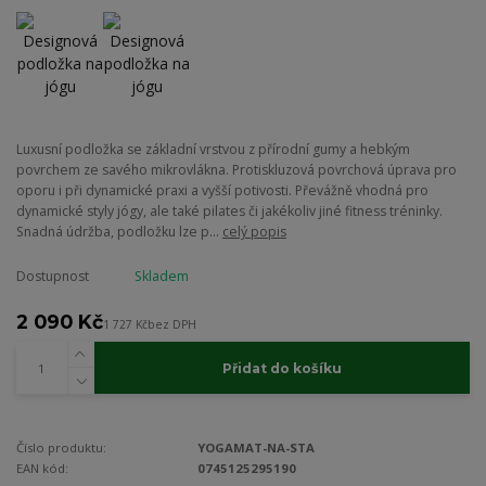
Luxusní podložka se základní vrstvou z přírodní gumy a hebkým
povrchem ze savého mikrovlákna. Protiskluzová povrchová úprava pro
oporu i při dynamické praxi a vyšší potivosti. Převážně vhodná pro
dynamické styly jógy, ale také pilates či jakékoliv jiné fitness tréninky.
Snadná údržba, podložku lze p...
celý popis
Dostupnost
Skladem
2 090 Kč
1 727 Kč
bez DPH
Přidat do košíku
Číslo produktu:
YOGAMAT-NA-STA
EAN kód:
0745125295190