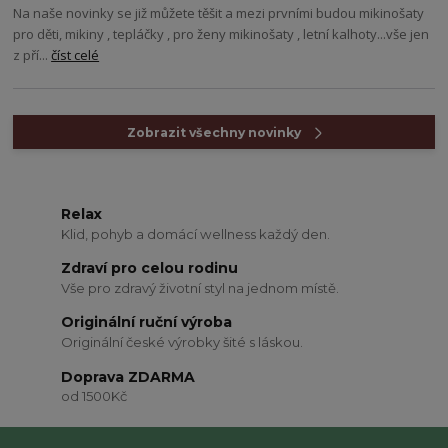
Na naše novinky se již můžete těšit a mezi prvními budou mikinošaty
pro děti, mikiny , tepláčky , pro ženy mikinošaty , letní kalhoty...vše jen
z pří...
číst celé
Zobrazit všechny novinky
Relax
Klid, pohyb a domácí wellness každý den.
Zdraví pro celou rodinu
Vše pro zdravý životní styl na jednom místě.
Originální ruční výroba
Originální české výrobky šité s láskou.
Doprava ZDARMA
od 1500Kč