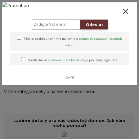
+420 778 743 310
8-19
CZK
0
0 Kč
Odeslat
Menu
Přeji si odebírat novinky e-mailem dle
podmínek zpracování osobních
údajů
.
Úvod
Jóga & Pohyb
Válce na jógu
Jógový válec, bolster na jógu UNI
Souhlasím se
zpracováním osobních údajů
pro účely registrace.
Jógový válec, bolster na jógu
UNI
Zavřít
V této kategorii nebylo nalezeno žádné zboží.
Ladíme detaily pro váš radostný domov. Jak vám
mohu pomoci?