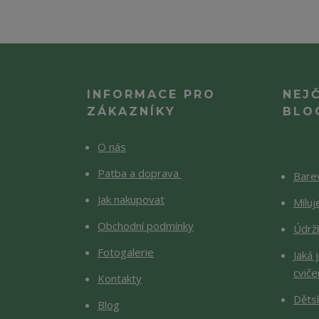
INFORMACE PRO
NEJ
ZÁKAZNÍKY
BLO
O nás
Patba a doprava
Barev
Jak nakupovat
Milu
Obchodní podmínky
Údržb
Fotogalerie
Jaká 
cviče
Kontakty
Děts
Blog