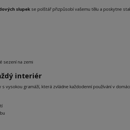
dových slupek
se polštář přizpůsobí vašemu tělu a poskytne stab
né sezení na zemi
ždý interiér
ky s vysokou gramáží, která zvládne každodenní používání v domácn
tí
žbu