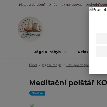
Platba a doručení
O nás
Jak nakupovat
Obchodní pod
Jóga & Pohyb
Relax & Úleva
Úvod
Jóga & Pohyb
Zafu pro dospělé i pro děti
Meditační polštář K
Novinka