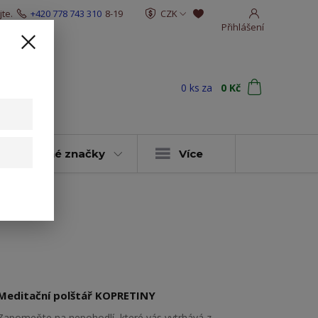
te.
+420 778 743 310
8-19
CZK
Přihlášení
0
ks
za
0 Kč
t
y & vybrané značky
Více
Meditační polštář KOPRETINY
Zapomeňte na nepohodlí, které vás vytrhává z