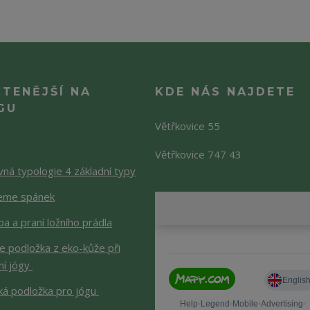
ČTENĚJŠÍ NA
KDE NÁS NAJDETE
GU
Větřkovice 55
Větřkovice 747 43
ná typologie 4 základní typy
jeme spánek
a a praní ložního prádla
je podložka z eko-kůže při
ní jógy
ká podložka pro jógu