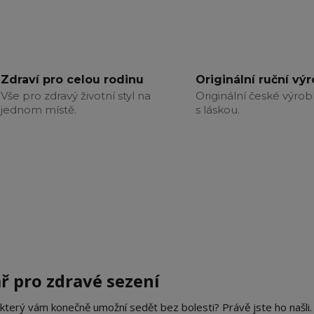
Zdraví pro celou rodinu
Originální ruční vý
Vše pro zdravý životní styl na
Originální české výrob
jednom místě.
s láskou.
ř pro zdravé sezení
 který vám konečně umožní sedět bez bolesti? Právě jste ho našli.