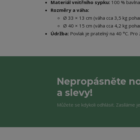
Materiál vnitřního sypku:
100 % bavlna
Rozměry a váha:
Ø 33 × 13 cm (váha cca 3,5 kg pohan
Ø 40 × 15 cm (váha cca 4,2 kg pohan
Údržba:
Povlak je pratelný na 40 °C. Pro
Nepropásněte no
a slevy!
Můžete se kdykoli odhlásit. Zasíláme j