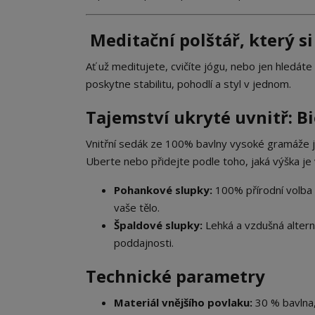
Meditační polštář, který si
Ať už meditujete, cvičíte jógu, nebo jen hledát
poskytne stabilitu, pohodlí a styl v jednom.
Tajemství ukryté uvnitř: B
Vnitřní sedák ze 100% bavlny vysoké gramáže j
Uberte nebo přidejte podle toho, jaká výška je
Pohankové slupky:
100% přírodní volba p
vaše tělo.
Špaldové slupky:
Lehká a vzdušná alterna
poddajnosti.
Technické parametry
Materiál vnějšího povlaku:
30 % bavlna