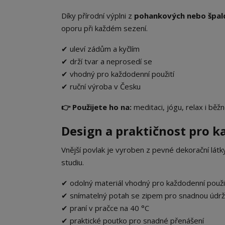
Díky přírodní výplni z
pohankových nebo špal
oporu při každém sezení.
✔ uleví zádům a kyčlím
✔ drží tvar a neprosedí se
✔ vhodný pro každodenní použití
✔ ruční výroba v Česku
👉 Použijete ho na:
meditaci, jógu, relax i běž
Design a praktičnost pro ka
Vnější povlak je vyroben z pevné dekorační lát
studiu.
✔ odolný materiál vhodný pro každodenní použi
✔ snímatelný potah se zipem pro snadnou údr
✔ praní v pračce na 40 °C
✔ praktické poutko pro snadné přenášení