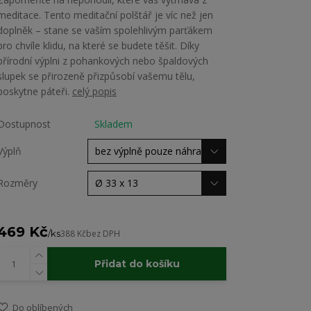
meditace. Tento meditační polštář je víc než jen
doplněk – stane se vaším spolehlivým parťákem
pro chvíle klidu, na které se budete těšit. Díky
přírodní výplni z pohankových nebo špaldových
slupek se přirozeně přizpůsobí vašemu tělu,
poskytne páteři.
celý popis
Dostupnost
Skladem
Výplň
Rozměry
469 Kč
/
ks
388 Kč
bez DPH
Přidat do košíku
Do oblíbených