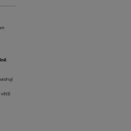
vám
lně
.
asírují
 větší