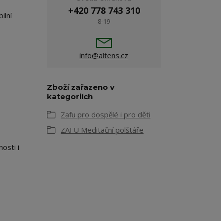
+420 778 743 310
ilní
8-19
info@altens.cz
Zboží zařazeno v
kategoriích
Zafu pro dospělé i pro děti
ZAFU Meditační polštáře
osti i