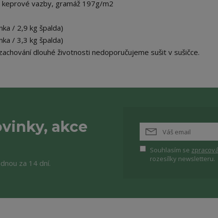
 keprové vazby, gramáž 197g/m2
ka / 2,9 kg špalda)
ka / 3,3 kg špalda)
 zachování dlouhé životnosti nedoporučujeme sušit v sušičce.
vinky, akce
Souhlasím se
zpracová
rozesílky newsletteru.
ednou za 14 dní.