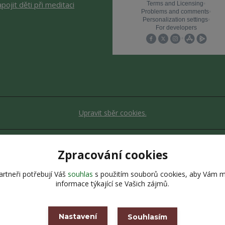
apojit děti při meditaci
Upravit sběr cookies.
Zpracování cookies
bsah stránek je chráněn autorským zákonem. Jakékoli užití obsahu be
Vytvořeno na
Eshop-rychle.cz
rtneři potřebují Váš
souhlas
s použitím souborů cookies, aby Vám m
informace týkající se Vašich zájmů.
Nastavení
Souhlasím