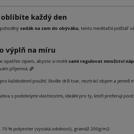
 oblíbíte každý den
e pohodlný
sedák na zem do obýváku
, tento meditační polštář 
io výplň na míru
e opatřen zipem, abyste si mohli
sami regulovat množství náp
 vám příjemná. 🌾
ro každodenní použití. Skvěle drží tvar, neztrácí objem a jemně m
tiva s podobnými vlastnostmi, ideální pro ty, kteří preferují pocit
, 70 % polyester (vysoká odolnost), gramáž 200g/m2