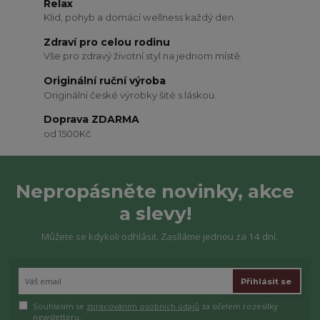
Relax
Klid, pohyb a domácí wellness každý den.
Zdraví pro celou rodinu
Vše pro zdravý životní styl na jednom místě.
Originální ruční výroba
Originální české výrobky šité s láskou.
Doprava ZDARMA
od 1500Kč
Nepropásněte novinky, akce
a slevy!
Můžete se kdykoli odhlásit. Zasíláme jednou za 14 dní.
Přihlásit se
Souhlasím se
zpracováním osobních údajů
za účelem rozesílky
newsletteru.