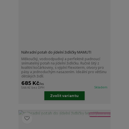
Náhradní potah do jídelní židličky MAMUTI
Měkoučký, vodoodpudivý a perfektně padnoucí
snímatelný potah na jídelní židličku. Ručně šitý z
kvalitní kočárkoviny, s výplní Flexoterm, otvory pro
pásy a jednoduchým nasazením. Ideální pro většinu
dětských židlí.
685 Kč
/
ks
Skladem
566 Kč
bez DPH
Zvolit variantu
TOP produkt