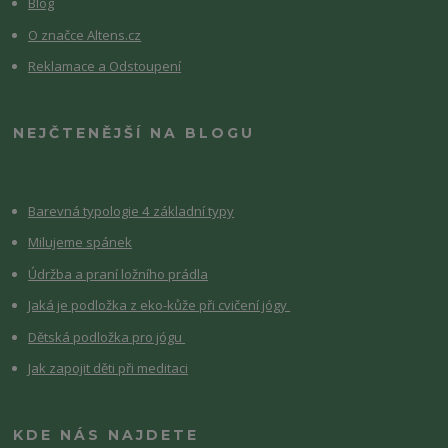
Blog
O značce Altens.cz
Reklamace a Odstoupení
NEJČTENĚJŠÍ NA BLOGU
Barevná typologie 4 základní typy
Milujeme spánek
Údržba a praní ložního prádla
Jaká je podložka z eko-kůže při cvičení jógy
Dětská podložka pro jógu
Jak zapojit děti při meditaci
KDE NÁS NAJDETE