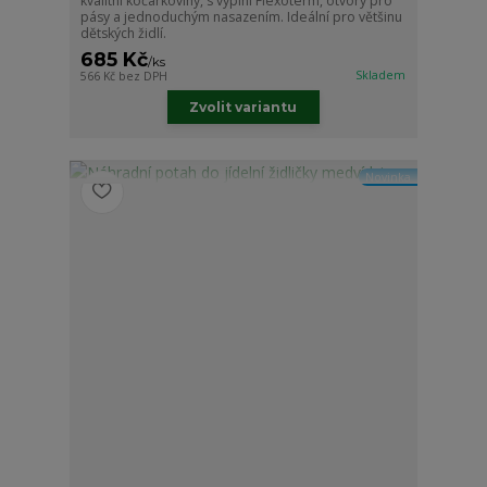
kvalitní kočárkoviny, s výplní Flexoterm, otvory pro
pásy a jednoduchým nasazením. Ideální pro většinu
dětských židlí.
685 Kč
/
ks
Skladem
566 Kč
bez DPH
Zvolit variantu
Novinka