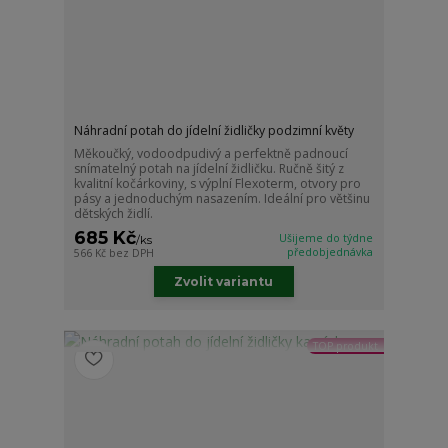
Náhradní potah do jídelní židličky podzimní květy
Měkoučký, vodoodpudivý a perfektně padnoucí
snímatelný potah na jídelní židličku. Ručně šitý z
kvalitní kočárkoviny, s výplní Flexoterm, otvory pro
pásy a jednoduchým nasazením. Ideální pro většinu
dětských židlí.
685 Kč
Ušijeme do týdne
/
ks
předobjednávka
566 Kč
bez DPH
Zvolit variantu
TOP produkt