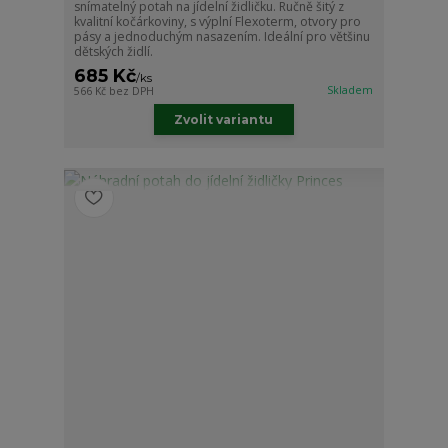
snímatelný potah na jídelní židličku. Ručně šitý z
kvalitní kočárkoviny, s výplní Flexoterm, otvory pro
pásy a jednoduchým nasazením. Ideální pro většinu
dětských židlí.
685 Kč
/
ks
Skladem
566 Kč
bez DPH
Zvolit variantu