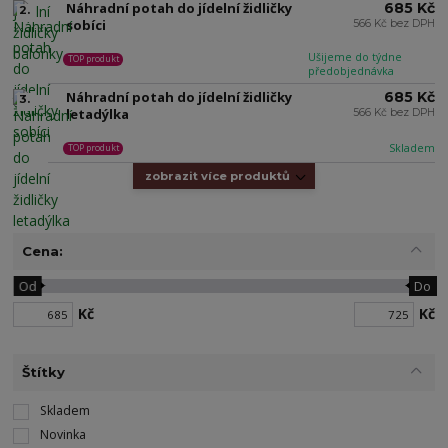
Náhradní potah do jídelní židličky
685 Kč
2.
sobíci
566 Kč bez DPH
Ušijeme do týdne
TOP produkt
předobjednávka
Náhradní potah do jídelní židličky
685 Kč
3.
letadýlka
566 Kč bez DPH
Skladem
TOP produkt
zobrazit více produktů
Cena:
Od
Do
Kč
Kč
Štítky
Skladem
Novinka