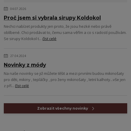
04.07.2026
Proč jsem si vybrala sirupy Koldokol
Nechci nabízet produkty jen proto, že jsou hezké nebo právě
oblíbené. Chci prodávat to, čemu sama věřím a co s radostí používám.
Se sirupy Koldokol t...
číst celé
27.04.2024
Novinky z módy
Na naše novinky se již můžete těšit a mezi prvními budou mikinošaty
pro děti, mikiny , tepláčky , pro ženy mikinošaty , letní kalhoty...vše jen
z pří...
číst celé
Zobrazit všechny novinky