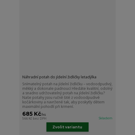
Náhradní potah do jídelní židličky letadýlka
Snímatelný potah na jídelní židličku – vodoodpudivý,
měkký a dokonale padnoucí Hledáte kvalitní, odolný
a snadno udržovatelný potah na jídelní židličku?
Naše potahy jsou ručně šité z vodoodpudivé
kočárkoviny a navržené tak, aby poskytly dětem
maximální pohodlí při krmení.
685 Kč
/
ks
Skladem
566 Kč
bez DPH
Zvolit variantu