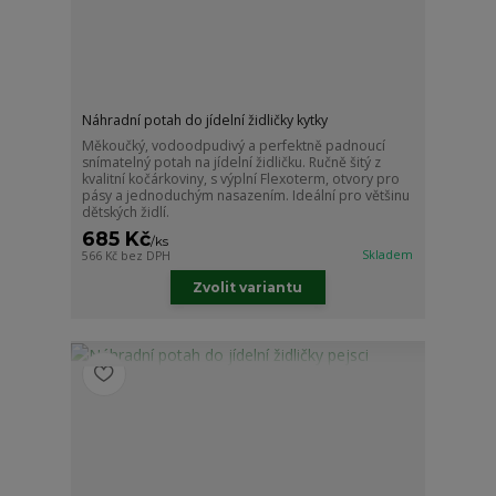
Náhradní potah do jídelní židličky kytky
Měkoučký, vodoodpudivý a perfektně padnoucí
snímatelný potah na jídelní židličku. Ručně šitý z
kvalitní kočárkoviny, s výplní Flexoterm, otvory pro
pásy a jednoduchým nasazením. Ideální pro většinu
dětských židlí.
685 Kč
/
ks
Skladem
566 Kč
bez DPH
Zvolit variantu