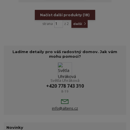
Načíst další produkty (18)
strana
z 2
další
Ladíme detaily pro váš radostný domov. Jak vám
mohu pomoci?
Světla Uhráková
+420 778 743 310
8-19
info@altens.cz
Novinky