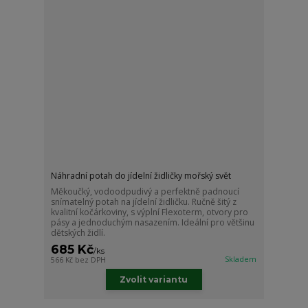
Náhradní potah do jídelní židličky mořský svět
Měkoučký, vodoodpudivý a perfektně padnoucí
snímatelný potah na jídelní židličku. Ručně šitý z
kvalitní kočárkoviny, s výplní Flexoterm, otvory pro
pásy a jednoduchým nasazením. Ideální pro většinu
dětských židlí.
685 Kč
/
ks
Skladem
566 Kč
bez DPH
Zvolit variantu