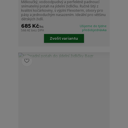
Měkoučký, vodoodpudivý a perfektně padnoucí
snímatelný potah na jídelní židličku. Ručně šitý z
kvalitní kočárkoviny, s výplní Flexoterm, otvory pro
pásy a jednoduchým nasazením. Ideální pro většinu
dětských židlí.
685 Kč
Ušijeme do týdne
/
ks
předobjednávka
566 Kč
bez DPH
Zvolit variantu