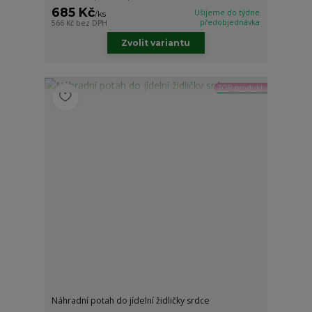
685 Kč
Ušijeme do týdne
/
ks
předobjednávka
566 Kč
bez DPH
Zvolit variantu
TOP produkt
Náhradní potah do jídelní židličky srdce