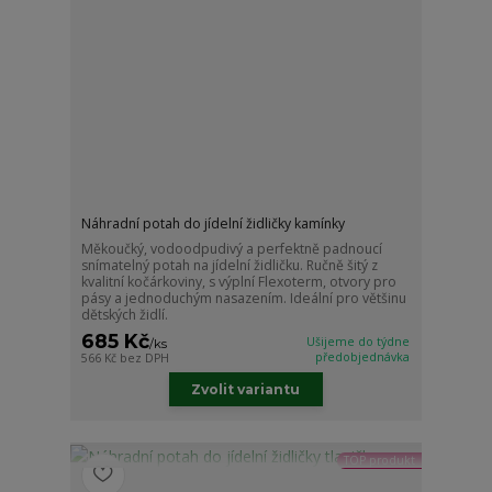
Náhradní potah do jídelní židličky kamínky
Měkoučký, vodoodpudivý a perfektně padnoucí
snímatelný potah na jídelní židličku. Ručně šitý z
kvalitní kočárkoviny, s výplní Flexoterm, otvory pro
pásy a jednoduchým nasazením. Ideální pro většinu
dětských židlí.
685 Kč
Ušijeme do týdne
/
ks
předobjednávka
566 Kč
bez DPH
Zvolit variantu
TOP produkt