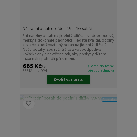
Náhradní potah do jídelní židličky sobíci
Snímatelný potah na jídelní židličku – vodoodpudivý,
měkký a dokonale padnoucí Hledáte kvalitní, odolný
a snadno udržovatelný potah na jídelní židličku?
Naše potahy jsou ručně šité z vodoodpudivé
kočárkoviny a navržené tak, aby poskytly dětem
maximální pohodlí při krmení.
685 Kč
Ušijeme do týdne
/
ks
předobjednávka
566 Kč
bez DPH
Zvolit variantu
Novinka