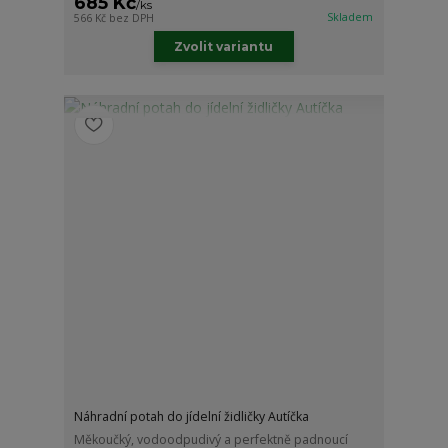
685 Kč
/
ks
Skladem
566 Kč
bez DPH
Zvolit variantu
Náhradní potah do jídelní židličky Autíčka
Měkoučký, vodoodpudivý a perfektně padnoucí