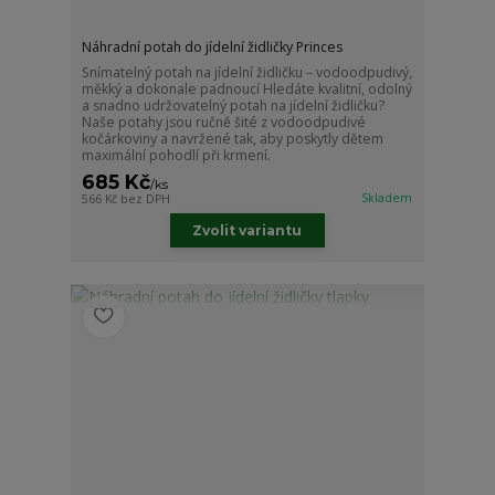
Náhradní potah do jídelní židličky Princes
Snímatelný potah na jídelní židličku – vodoodpudivý,
měkký a dokonale padnoucí Hledáte kvalitní, odolný
a snadno udržovatelný potah na jídelní židličku?
Naše potahy jsou ručně šité z vodoodpudivé
kočárkoviny a navržené tak, aby poskytly dětem
maximální pohodlí při krmení.
685 Kč
/
ks
Skladem
566 Kč
bez DPH
Zvolit variantu