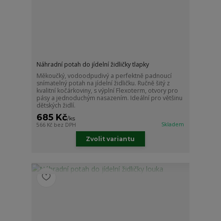
Náhradní potah do jídelní židličky tlapky
Měkoučký, vodoodpudivý a perfektně padnoucí
snímatelný potah na jídelní židličku. Ručně šitý z
kvalitní kočárkoviny, s výplní Flexoterm, otvory pro
pásy a jednoduchým nasazením. Ideální pro většinu
dětských židlí.
685 Kč
/
ks
Skladem
566 Kč
bez DPH
Zvolit variantu