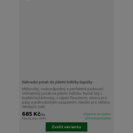
Náhradní potah do jídelní židličky tlapičky
Měkoučký, vodoodpudivý a perfektně padnoucí
snímatelný potah na jídelní židličku. Ručně šitý z
kvalitní kočárkoviny, s výplní Flexoterm, otvory pro
pásy a jednoduchým nasazením. Ideální pro většinu
dětských židlí.
685 Kč
Ušijeme do týdne
/
ks
předobjednávka
566 Kč
bez DPH
Zvolit variantu