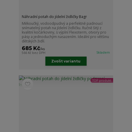
Náhradní potah do jídelní židličky Bagr
Měkoučký, vodoodpudivý a perfektně padnoucí
snímatelný potah na jídelní židličku. Ručně šitý z
kvalitní kočárkoviny, s výplní Flexoterm, otvory pro
pásy a jednoduchým nasazením. Ideální pro většinu
dětských židlí.
685 Kč
/
ks
Skladem
566 Kč
bez DPH
Zvolit variantu
TOP produkt