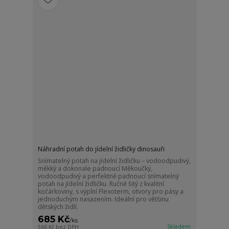
Náhradní potah do jídelní židličky dinosauři
Snímatelný potah na jídelní židličku – vodoodpudivý,
měkký a dokonale padnoucí Měkoučký,
vodoodpudivý a perfektně padnoucí snímatelný
potah na jídelní židličku. Ručně šitý z kvalitní
kočárkoviny, s výplní Flexoterm, otvory pro pásy a
jednoduchým nasazením. Ideální pro většinu
dětských židlí.
685 Kč
/
ks
Skladem
566 Kč
bez DPH