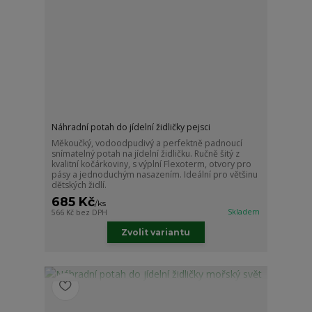
Náhradní potah do jídelní židličky pejsci
Měkoučký, vodoodpudivý a perfektně padnoucí
snímatelný potah na jídelní židličku. Ručně šitý z
kvalitní kočárkoviny, s výplní Flexoterm, otvory pro
pásy a jednoduchým nasazením. Ideální pro většinu
dětských židlí.
685 Kč
/
ks
Skladem
566 Kč
bez DPH
Zvolit variantu