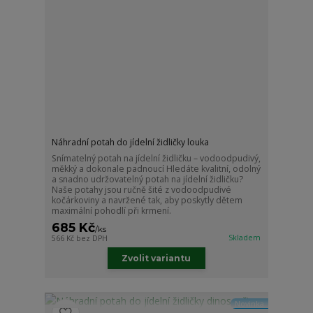
Náhradní potah do jídelní židličky louka
Snímatelný potah na jídelní židličku – vodoodpudivý,
měkký a dokonale padnoucí Hledáte kvalitní, odolný
a snadno udržovatelný potah na jídelní židličku?
Naše potahy jsou ručně šité z vodoodpudivé
kočárkoviny a navržené tak, aby poskytly dětem
maximální pohodlí při krmení.
685 Kč
/
ks
Skladem
566 Kč
bez DPH
Zvolit variantu
Novinka