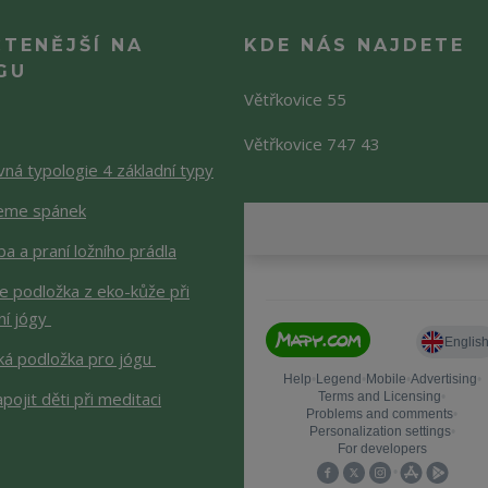
ČTENĚJŠÍ NA
KDE NÁS NAJDETE
GU
Větřkovice 55
Větřkovice 747 43
ná typologie 4 základní typy
jeme spánek
a a praní ložního prádla
je podložka z eko-kůže při
ní jógy
ká podložka pro jógu
apojit děti při meditaci