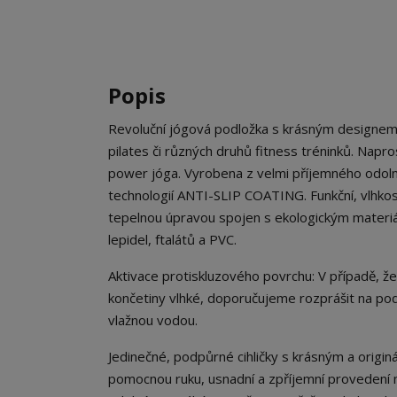
Popis
Revoluční jógová podložka s krásným designem
pilates či různých druhů fitness tréninků. Napro
power jóga. Vyrobena z velmi příjemného odol
technologií ANTI-SLIP COATING. Funkční, vlhkost a
tepelnou úpravou spojen s ekologickým materiál
lepidel, ftalátů a PVC.
Aktivace protiskluzového povrchu: V případě, že
končetiny vlhké, doporučujeme rozprášit na po
vlažnou vodou.
Jedinečné, podpůrné cihličky s krásným a origi
pomocnou ruku, usnadní a zpříjemní provedení m