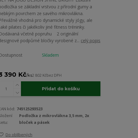
podložka se základní vrstvou z přírodní gumy a
hebkým povrchem ze savého mikrovlákna.
Převážně vhodná pro dynamické styly jógy, ale
také pilates či jakékoliv jiné fitness tréninky.
Dodávaná včetně popruhu 2 originální
designové podpůrné bločky vyrobené z...
celý popis
Dostupnost
Skladem
3 390 Kč
/
ks
2 802 Kč
bez DPH
Přidat do košíku
EAN kód:
745125293523
Složení
Podložka z mikrovlákna 3,5 mm, 2x
setu:
bloček a pásek
Do oblíbených