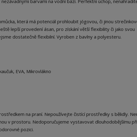
y nezávadnými barvami na vodní bázi. Perfektní úchop, nenahradit
můcka, která má potenciál prohloubit jógovou, či jinou strečinkov
eště lepší provedení ásan, pro získání větší flexibility či jako svou
ejsme dostatečně flexibilní. Vyroben z bavlny a polyesteru.
kaučuk, EVA, Mikrovlákno
středkem na praní. Nepoužívejte čistící prostředky s bělidly. Ne
ěšenou v prostoru. Nedoporučujeme vystavovat dlouhodobějšímu 
odorovné pozici.