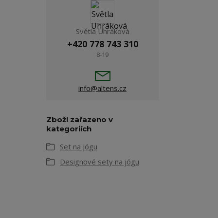
Světla Uhráková
+420 778 743 310
8-19
info@altens.cz
Zboží zařazeno v
kategoriích
Set na jógu
Designové sety na jógu