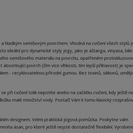
 a hladkým semišovým povrchem. Vhodná na cvičení všech stylů j
sto ideální pro dynamické styly jógy, jako je aštanga, vinyasa, bikr
ného semišového materiálu na povrchu, opatřeném protiskluzovo
bsorbující povrch (čím více vlhkosti, tím lepší přilnavost) je spec
em - recyklovatelnou přírodní gumou. Bez toxinů, silikonů, umělý
 se při cvičení tolik nepotíte anebo na začátku cvičení, kdy ještě
dložku malé množství vody. Postačí Vám k tomu klasický rozprašo
nálním designem. Velmi praktická jógová pomůcka. Poskytne vám
noha ásan, pro které ještě nejste dostatečně flexibilní. Vyroben