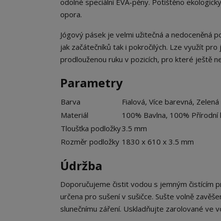
odolné speciální EVA-pěny. Potištěno ekologick
opora.
Jógový pásek je velmi užitečná a nedoceněná po
jak začátečníků tak i pokročilých. Lze využít pro j
prodlouženou ruku v pozicích, pro které ještě n
Parametry
Barva
Fialová, Více barevná, Zelená
Materiál
100% Bavlna, 100% Přírodní 
Tloušťka podložky
3.5 mm
Rozměr podložky
1830 x 610 x 3.5 mm
Údržba
Doporučujeme čistit vodou s jemným čistícím pro
určena pro sušení v sušičce. Sušte volně zav
slunečnímu záření. Uskladňujte zarolované ve v