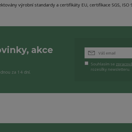
továny výrobní standardy a certifikáty EU, certifikace SGS, ISO 
vinky, akce
Souhlasím se
zpracová
rozesílky newsletteru.
ednou za 14 dní.