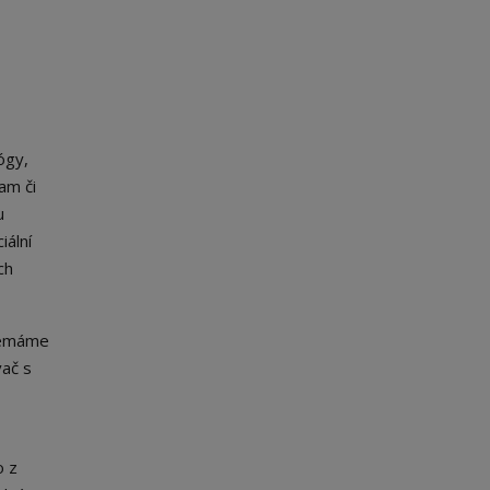
ógy,
am či
u
iální
ch
 nemáme
vač s
o z