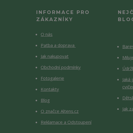
INFORMACE PRO
NEJ
ZÁKAZNÍKY
BLO
O nás
Patba a doprava
Barev
Jak nakupovat
Milu
Obchodní podmínky
Údržb
Fotogalerie
Jaká 
cviče
Kontakty
Děts
Blog
Jak z
O značce Altens.cz
Reklamace a Odstoupení