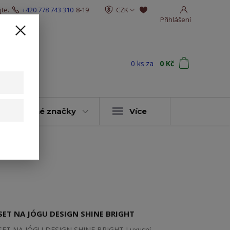
te.
+420 778 743 310
8-19
CZK
Přihlášení
0
ks
za
0 Kč
t
y & vybrané značky
Více
SET NA JÓGU DESIGN SHINE BRIGHT
SET NA JÓGU DESIGN SHINE BRIGHT Luxusní