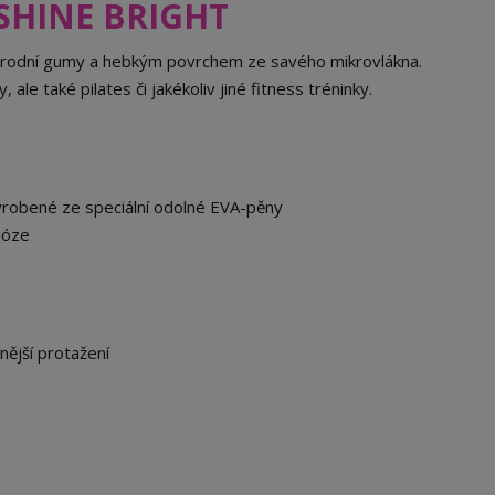
 SHINE BRIGHT
přírodní gumy a hebkým povrchem ze savého mikrovlákna.
le také pilates či jakékoliv jiné fitness tréninky.
yrobené ze speciální odolné EVA-pěny
 józe
nější protažení