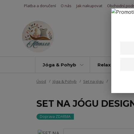
Platba a doručení
O nás
Jak nakupovat
Obchodní pod
Jóga & Pohyb
Relax & Úleva
Úvod
Jóga & Pohyb
Set na jógu
SET NA JÓGU
SET NA JÓGU DESIG
Doprava ZDARMA