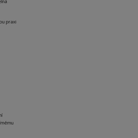
elná
ou praxi
ní
přímému