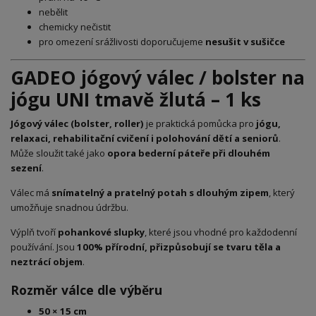
nebělit
chemicky nečistit
pro omezení srážlivosti doporučujeme
nesušit v sušičce
GADEO jógový válec / bolster na
jógu UNI tmavě žlutá – 1 ks
Jógový válec (bolster, roller)
je praktická pomůcka pro
jógu,
relaxaci, rehabilitační cvičení i polohování dětí a seniorů
.
Může sloužit také jako
opora bederní páteře při dlouhém
sezení
.
Válec má
snímatelný a pratelný potah s dlouhým zipem
, který
umožňuje snadnou údržbu.
Výplň tvoří
pohankové slupky
, které jsou vhodné pro každodenní
používání. Jsou
100% přírodní, přizpůsobují se tvaru těla a
neztrácí objem
.
Rozměr válce dle výběru
50 × 15 cm