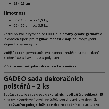
65 × 25 cm
Hmotnost
50 × 15 cm – cca
1,5 kg
65 × 25 cm – cca
3,5 kg
Vnitřní polštář je vyroben ze
100% bílé bavlny vysoké gramáže
a
je opatřen zipem pro
regulaci množství náplně
. Po vysypání
slupek lze sypek vyprat.
Vnější potah:
pevná směsová tkanina s hrubší strukturou tkaní
Složení:
80 % bavlna, 20 % polyester
⚠️
Válce neslouží jako zdravotnická pomůcka.
GADEO sada dekoračních
polštářů – 2 ks
Součástí setu je
sada dvou dekoračních polštářů o velikosti 45
× 45 cm
, včetně výplňových polštářů. Jsou vhodné jako doplněk
do
obývacího pokoje, ložnice nebo relaxačního koutku pro