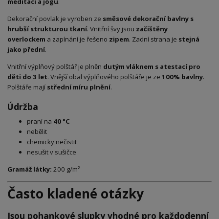
meditaci a jógu
.
Dekorační povlak je vyroben ze
směsové dekorační bavlny s
hrubší strukturou tkaní
. Vnitřní švy jsou
začištěny
overlockem
a zapínání je řešeno
zipem
. Zadní strana je
stejná
jako přední
.
Vnitřní výplňový polštář je plněn
dutým vláknem s atestací pro
děti do 3 let
. Vnější obal výplňového polštáře je ze
100% bavlny
.
Polštáře mají
střední míru plnění
.
Údržba
praní na
40 °C
nebělit
chemicky nečistit
nesušit v sušičce
Gramáž látky:
200 g/m²
Často kladené otázky
Jsou pohankové slupky vhodné pro každodenní