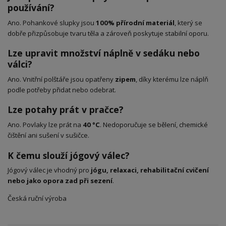
používání?
Ano. Pohankové slupky jsou
100% přírodní materiál
, který se
dobře přizpůsobuje tvaru těla a zároveň poskytuje stabilní oporu.
Lze upravit množství náplně v sedáku nebo
válci?
Ano. Vnitřní polštáře jsou opatřeny
zipem
, díky kterému lze náplň
podle potřeby přidat nebo odebrat.
Lze potahy prát v pračce?
Ano. Povlaky lze prát na
40 °C
. Nedoporučuje se bělení, chemické
čištění ani sušení v sušičce.
K čemu slouží jógový válec?
Jógový válec je vhodný pro
jógu, relaxaci, rehabilitační cvičení
nebo jako opora zad při sezení
.
Česká ruční výroba