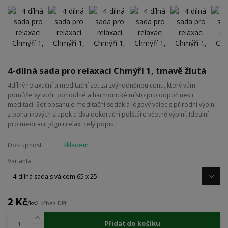
4-dílná sada pro relaxaci Chmýří 1, tmavě žlutá
4dílný relaxační a meditační set za zvýhodněnou cenu, který vám
pomůže vytvořit pohodlné a harmonické místo pro odpočinek i
meditaci. Set obsahuje meditační sedák a jógový válec s přírodní výplní
z pohankových slupek a dva dekorační polštáře včetně výplní. Ideální
pro meditaci, jógu i relax.
celý popis
Dostupnost
Skladem
Varianta
2 Kč
/
ks
2 Kč
bez DPH
Přidat do košíku