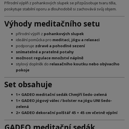
Přírodní výplň z pohankových slupek se přizpůsobuje tvaru těla,
poskytuje stabilní oporu a dlouhodobě si zachovává svůj objem.
Výhody meditačního setu
přírodní výplň z
pohankových slupek
ideální pomůcka pro
meditaci, jógu a relaxaci
podporuje
zdravé a pohodlné sezení
snímatelné a pratelné potahy
možnost regulace množství náplně
stylový doplněk do
relaxačního koutku nebo obývacího
pokoje
Set obsahuje
1× GADEO meditační sedák Chmýří šedo-zelená
1× GADEO jógový válec / bolster na jógu UNI šedo-
zelená
2× GADEO dekorační polštář 45 × 45 cm včetně výplní
GADEO meditační sedák