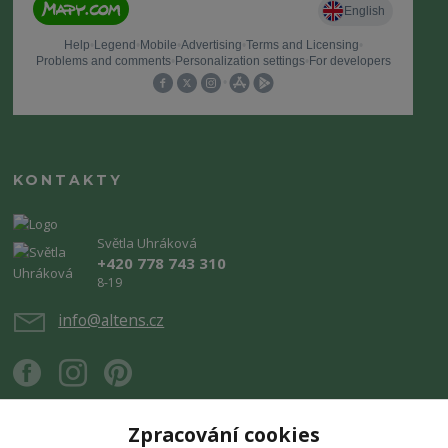
KONTAKTY
Světla Uhráková
+420 778 743 310
8-19
info@altens.cz
Zpracování cookies