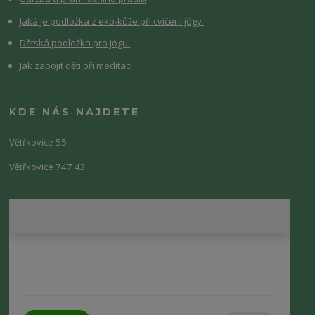
Jaká je podložka z eko-kůže při cvičení jógy
Dětská podložka pro jógu
Jak zapojit děti při meditaci
KDE NÁS NAJDETE
Větřkovice 55
Větřkovice 747 43