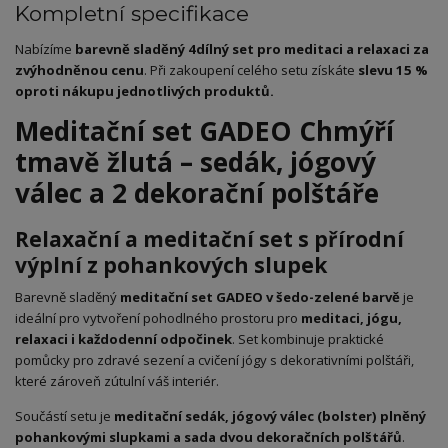
Kompletní specifikace
Nabízíme
barevně sladěný 4dílný set pro meditaci a relaxaci za
zvýhodněnou cenu
. Při zakoupení celého setu získáte
slevu 15 %
oproti nákupu jednotlivých produktů.
Meditační set GADEO Chmýří
tmavě žlutá – sedák, jógový
válec a 2 dekorační polštáře
Relaxační a meditační set s přírodní
výplní z pohankových slupek
Barevně sladěný
meditační set GADEO v šedo-zelené barvě
je
ideální pro vytvoření pohodlného prostoru pro
meditaci, jógu,
relaxaci i každodenní odpočinek
. Set kombinuje praktické
pomůcky pro zdravé sezení a cvičení jógy s dekorativními polštáři,
které zároveň zútulní váš interiér.
Součástí setu je
meditační sedák, jógový válec (bolster) plněný
pohankovými slupkami a sada dvou dekoračních polštářů
.