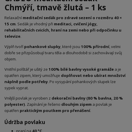
Chmýří, tmavě žlutá – 1 ks
Relaxační
meditační sedák pro zdravé sezení o rozměru 40 ×
15 cm
. Sedák je vhodný při
meditaci, cvičení jógy,
rehabilitačních cvicích, hraní na zemi nebo při odpočinku u
televize
.
Výplň tvoří
pohankové slupky
, které jsou
100% přírodní
, velmi
dobře se přizpůsobují tvaru těla a dlouhodobě si zachovávají svůj
objem.
Vnitřní polštář je ušitý ze
100% bílé bavlny vysoké gramáže
a je
opatřen zipem, který umožňuje
doplňovat nebo ubírat množství
náplně podle potřeby
. Po vysypání pohankových slupek lze
sypek vyprat.
Vnější povlak je vyroben z
dekorační bavlny (80 % bavlna, 20 %
polyester)
. Zapínání je řešeno
dlouhým zipem
a povlak je
opatřen
praktickým poutkem pro přenášení
.
Údržba povlaku
praní na
40 °C