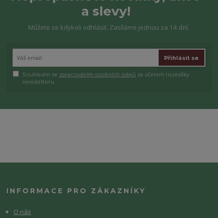
a slevy!
Můžete se kdykoli odhlásit. Zasíláme jednou za 14 dní.
Přihlásit se
Souhlasím se
zpracováním osobních údajů
za účelem rozesílky
newsletteru.
INFORMACE PRO ZÁKAZNÍKY
O nás