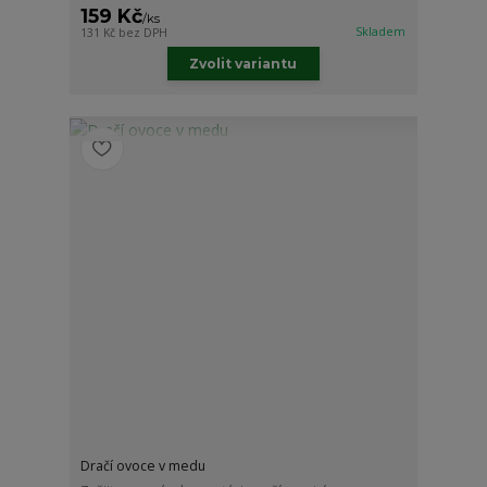
159 Kč
/
ks
Skladem
131 Kč
bez DPH
Zvolit variantu
Dračí ovoce v medu