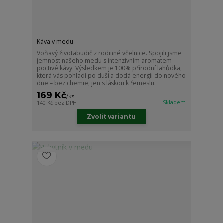
Káva v medu
Voňavý životabudič z rodinné včelnice. Spojili jsme
jemnost našeho medu s intenzivním aromatem
poctivé kávy. Výsledkem je 100% přírodní lahůdka,
která vás pohladí po duši a dodá energii do nového
dne – bez chemie, jen s láskou k řemeslu.
169 Kč
/
ks
Skladem
140 Kč
bez DPH
Zvolit variantu