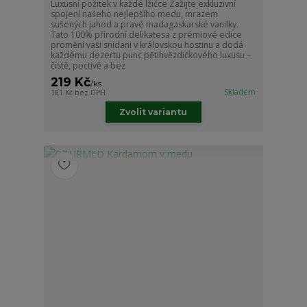
Luxusní požitek v každé lžičce Zažijte exkluzivní
spojení našeho nejlepšího medu, mrazem
sušených jahod a pravé madagaskarské vanilky.
Tato 100% přírodní delikatesa z prémiové edice
promění vaši snídani v královskou hostinu a dodá
každému dezertu punc pětihvězdičkového luxusu –
čistě, poctivě a bez
219 Kč
/
ks
Skladem
181 Kč
bez DPH
Zvolit variantu