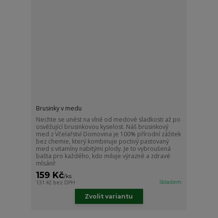
Brusinky v medu
Nechte se unést na vlně od medové sladkosti až po
osvěžující brusinkovou kyselost. Náš brusinkový
med z Včelařství Domovina je 100% přírodní zážitek
bez chemie, který kombinuje poctivý pastovaný
med s vitamíny nabitými plody. Je to vybroušená
bašta pro každého, kdo miluje výrazné a zdravé
mlsání!
159 Kč
/
ks
Skladem
131 Kč
bez DPH
Zvolit variantu