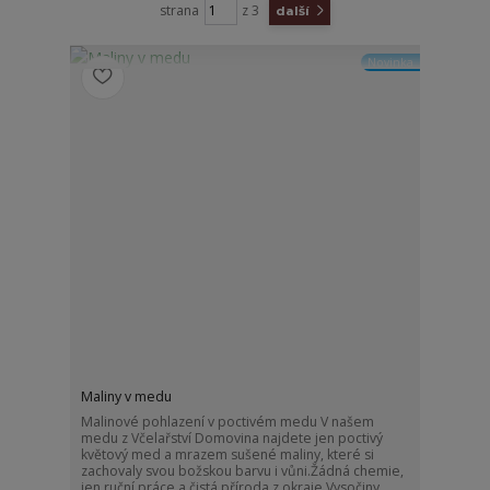
strana
z 3
další
Novinka
Maliny v medu
Malinové pohlazení v poctivém medu V našem
medu z Včelařství Domovina najdete jen poctivý
květový med a mrazem sušené maliny, které si
zachovaly svou božskou barvu i vůni.Žádná chemie,
jen ruční práce a čistá příroda z okraje Vysočiny.