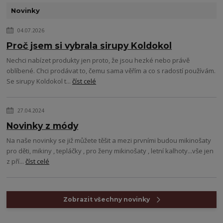
Novinky
04.07.2026
Proč jsem si vybrala sirupy Koldokol
Nechci nabízet produkty jen proto, že jsou hezké nebo právě
oblíbené. Chci prodávat to, čemu sama věřím a co s radostí používám.
Se sirupy Koldokol t...
číst celé
27.04.2024
Novinky z módy
Na naše novinky se již můžete těšit a mezi prvními budou mikinošaty
pro děti, mikiny , tepláčky , pro ženy mikinošaty , letní kalhoty...vše jen
z pří...
číst celé
Zobrazit všechny novinky