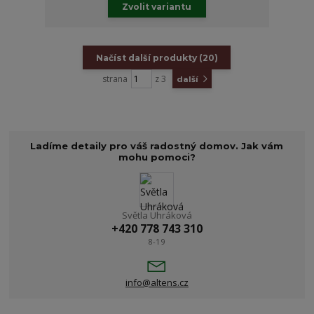
Zvolit variantu
Načíst další produkty (20)
strana
z 3
další
Ladíme detaily pro váš radostný domov. Jak vám
mohu pomoci?
Světla Uhráková
+420 778 743 310
8-19
info@altens.cz