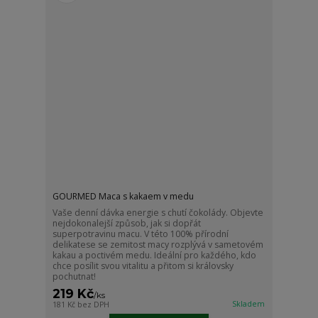
GOURMED Maca s kakaem v medu
Vaše denní dávka energie s chutí čokolády. Objevte
nejdokonalejší způsob, jak si dopřát
superpotravinu macu. V této 100% přírodní
delikatese se zemitost macy rozplývá v sametovém
kakau a poctivém medu. Ideální pro každého, kdo
chce posílit svou vitalitu a přitom si královsky
pochutnat!
219 Kč
/
ks
Skladem
181 Kč
bez DPH