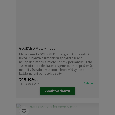
GOURMED Maca v medu
Maca v medu GOURMED: Energie z And v každé
lžičce. Objevte harmonické spojení našeho
nejlepšího medu a mleté řeřichy peruánské. Tato
100% přírodní delikatesa s jemnou chutí pražených
mandlí vás nabije vitalitou, zlepší váš výkon a dodá
každému dni punc exkluzivity.
219 Kč
/
ks
Skladem
181 Kč
bez DPH
Zvolit variantu