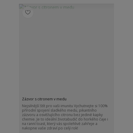
Zázvor s citronem v medu
Nejsilnější štít pro vaši imunitu Vychutnejte si 100%
přírodní spojení sladkého medu, pikantního
zázvoru a osvěžujícího citronu bez jediné kapky
chemie. Je to ideální životabudič do horkého čaje i
na ranní toast, který vás spolehlivě zahřeje a
nakopne vaše zdraví po celý rok!