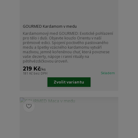
GOURMED Kardamom v medu
Kardamomový med GOURMED: Exotické pohlazení
pro tělo i duši. Objevte kouzlo Orientu v naší
prémiové edici. Spojení poctivého pastovaného
medu a špetky vzácného kardamomu vytváří
mazlivou, jemně kořeněnou chuť, která povznese
vaše dezerty, nápoje i ranní rituály na
pětihvězdičkovou úroveň.
219 Kč
/
ks
Skladem
181 Kč
bez DPH
Zvolit variantu