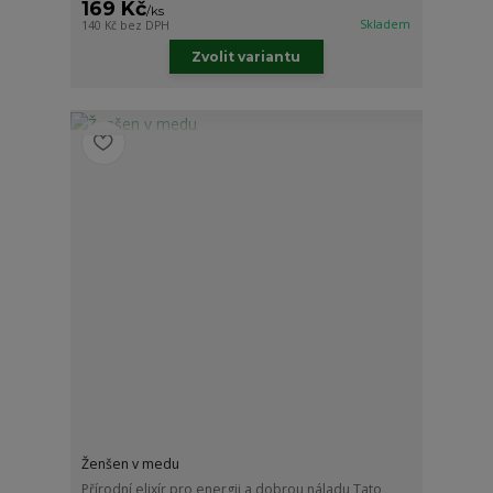
169 Kč
/
ks
Skladem
140 Kč
bez DPH
Zvolit variantu
Ženšen v medu
Přírodní elixír pro energii a dobrou náladu Tato