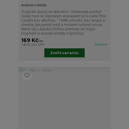
Ananas v medu
Tropické slunce ve skleničce. Ochutnejte poctivý
český med se šťavnatým ananasem! Je to naše Piña
Colada bez alkoholu – 100% přírodní, bez sirupů a
chemie. Jen jemný med a mrazem sušené ovoce,
které vás s každou lžičkou přenese do tropů.
Dopřejte si kousek exotiky z Vysočiny!
169 Kč
/
ks
Skladem
140 Kč
bez DPH
Zvolit variantu