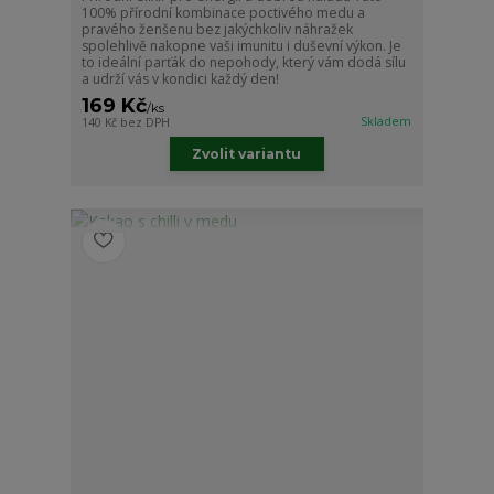
100% přírodní kombinace poctivého medu a
pravého ženšenu bez jakýchkoliv náhražek
spolehlivě nakopne vaši imunitu i duševní výkon. Je
to ideální parťák do nepohody, který vám dodá sílu
a udrží vás v kondici každý den!
169 Kč
/
ks
Skladem
140 Kč
bez DPH
Zvolit variantu