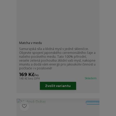
Matcha v medu
Samurajská síla a klidná mysl v jedné skleničce.
Objevte spojení japonského ceremoniálního čaje a
našeho poctivého medu. Tato 100% přírodní,
vesele zelená pochoutka zklidní vaši mysl, nakopne
imunitu a dodá vám energii pro jakoukoliv činnost u
počítače i v posilovně!
169 Kč
/
ks
Skladem
140 Kč
bez DPH
Zvolit variantu
Novinka