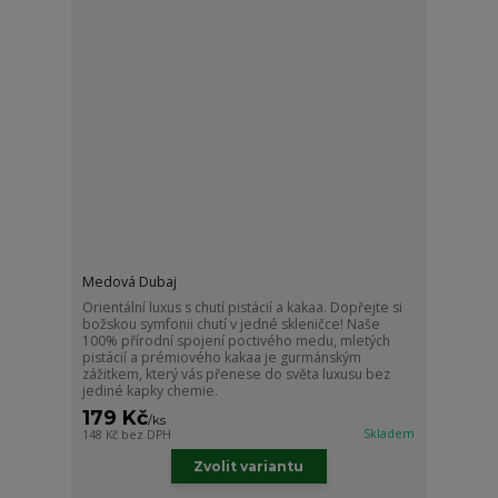
Medová Dubaj
Orientální luxus s chutí pistácií a kakaa. Dopřejte si
božskou symfonii chutí v jedné skleničce! Naše
100% přírodní spojení poctivého medu, mletých
pistácií a prémiového kakaa je gurmánským
zážitkem, který vás přenese do světa luxusu bez
jediné kapky chemie.
179 Kč
/
ks
Skladem
148 Kč
bez DPH
Zvolit variantu