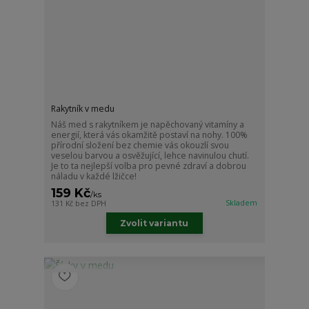
Rakytník v medu
Náš med s rakytníkem je napěchovaný vitamíny a
energií, která vás okamžitě postaví na nohy. 100%
přírodní složení bez chemie vás okouzlí svou
veselou barvou a osvěžující, lehce navinulou chutí.
Je to ta nejlepší volba pro pevné zdraví a dobrou
náladu v každé lžičce!
159 Kč
/
ks
Skladem
131 Kč
bez DPH
Zvolit variantu