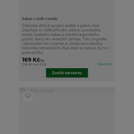
Kakao s chilli v medu
Ďábelsky dobré spojení sladké a pálivé chuti
Dopřejte si 100% přírodní zážitek z poctivého
medu, kvalitního kakaa a ostrého kajenského
pepře, který vás okamžitě zahřeje. Tato originální
„čertovinka“ bez chemie je ideální pro všechny
milovníky netradičních chutí, kteří se nebojí, že to v
puse trochu
169 Kč
/
ks
Skladem
140 Kč
bez DPH
Zvolit variantu