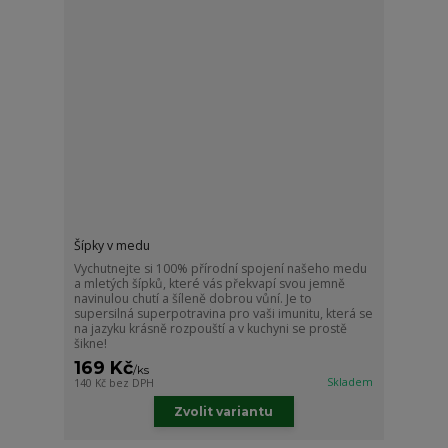
Šípky v medu
Vychutnejte si 100% přírodní spojení našeho medu
a mletých šípků, které vás překvapí svou jemně
navinulou chutí a šíleně dobrou vůní. Je to
supersilná superpotravina pro vaši imunitu, která se
na jazyku krásně rozpouští a v kuchyni se prostě
šikne!
169 Kč
/
ks
Skladem
140 Kč
bez DPH
Zvolit variantu