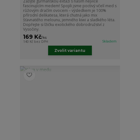
Zažijte gurmánskou extázi s naším nejvíce
fascinujícím medem! Spojili jsme poctivý včelí med s
růžovým dračím ovocem – výsledkem je 100%
přírodní delikatesa, která chutná jako mix
šťavnatého melounu, jemného kiwi a sladkého léta.
Dopřejte si lžičku exotického dobrodružství z
Vysočiny.
169 Kč
/
ks
Skladem
140 Kč
bez DPH
Zvolit variantu