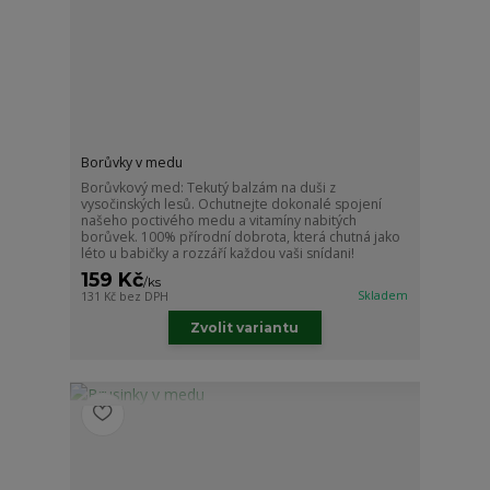
Borůvky v medu
Borůvkový med: Tekutý balzám na duši z
vysočinských lesů. Ochutnejte dokonalé spojení
našeho poctivého medu a vitamíny nabitých
borůvek. 100% přírodní dobrota, která chutná jako
léto u babičky a rozzáří každou vaši snídani!
159 Kč
/
ks
Skladem
131 Kč
bez DPH
Zvolit variantu