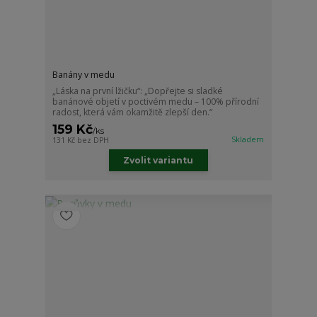
Banány v medu
„Láska na první lžičku“: „Dopřejte si sladké
banánové objetí v poctivém medu – 100% přírodní
radost, která vám okamžitě zlepší den.“
159 Kč
/
ks
Skladem
131 Kč
bez DPH
Zvolit variantu