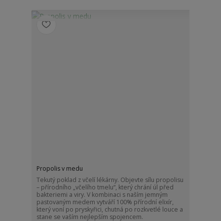
Propolis v medu
Tekutý poklad z včelí lékárny. Objevte sílu propolisu
– přírodního „včelího tmelu“, který chrání úl před
bakteriemi a viry. V kombinaci s naším jemným
pastovaným medem vytváří 100% přírodní elixír,
který voní po pryskyřici, chutná po rozkvetlé louce a
stane se vaším nejlepším spojencem.