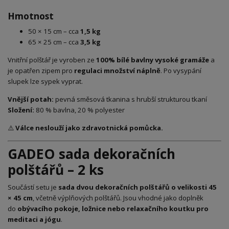
Hmotnost
50 × 15 cm – cca
1,5 kg
65 × 25 cm – cca
3,5 kg
Vnitřní polštář je vyroben ze
100% bílé bavlny vysoké gramáže
a
je opatřen zipem pro
regulaci množství náplně
. Po vysypání
slupek lze sypek vyprat.
Vnější potah:
pevná směsová tkanina s hrubší strukturou tkaní
Složení:
80 % bavlna, 20 % polyester
⚠️
Válce neslouží jako zdravotnická pomůcka.
GADEO sada dekoračních
polštářů – 2 ks
Součástí setu je
sada dvou dekoračních polštářů o velikosti 45
× 45 cm
, včetně výplňových polštářů. Jsou vhodné jako doplněk
do
obývacího pokoje, ložnice nebo relaxačního koutku pro
meditaci a jógu
.