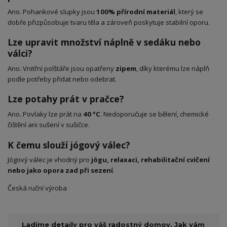
Ano. Pohankové slupky jsou
100% přírodní materiál
, který se
dobře přizpůsobuje tvaru těla a zároveň poskytuje stabilní oporu.
Lze upravit množství náplně v sedáku nebo
válci?
Ano. Vnitřní polštáře jsou opatřeny
zipem
, díky kterému lze náplň
podle potřeby přidat nebo odebrat.
Lze potahy prát v pračce?
Ano. Povlaky lze prát na
40 °C
. Nedoporučuje se bělení, chemické
čištění ani sušení v sušičce.
K čemu slouží jógový válec?
Jógový válec je vhodný pro
jógu, relaxaci, rehabilitační cvičení
nebo jako opora zad při sezení
.
Česká ruční výroba
Ladíme detaily pro váš radostný domov. Jak vám