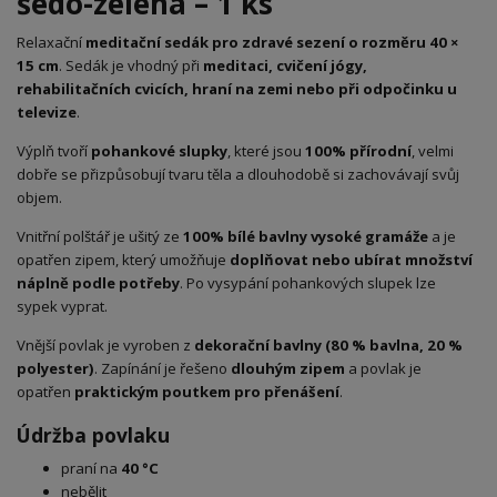
šedo-zelená – 1 ks
Relaxační
meditační sedák pro zdravé sezení o rozměru 40 ×
15 cm
. Sedák je vhodný při
meditaci, cvičení jógy,
rehabilitačních cvicích, hraní na zemi nebo při odpočinku u
televize
.
Výplň tvoří
pohankové slupky
, které jsou
100% přírodní
, velmi
dobře se přizpůsobují tvaru těla a dlouhodobě si zachovávají svůj
objem.
Vnitřní polštář je ušitý ze
100% bílé bavlny vysoké gramáže
a je
opatřen zipem, který umožňuje
doplňovat nebo ubírat množství
náplně podle potřeby
. Po vysypání pohankových slupek lze
sypek vyprat.
Vnější povlak je vyroben z
dekorační bavlny (80 % bavlna, 20 %
polyester)
. Zapínání je řešeno
dlouhým zipem
a povlak je
opatřen
praktickým poutkem pro přenášení
.
Údržba povlaku
praní na
40 °C
nebělit