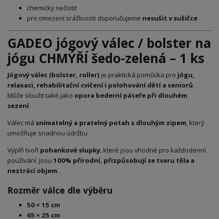
chemicky nečistit
pro omezení srážlivosti doporučujeme
nesušit v sušičce
GADEO jógový válec / bolster na
jógu CHMÝŘÍ šedo-zelená – 1 ks
Jógový válec (bolster, roller)
je praktická pomůcka pro
jógu,
relaxaci, rehabilitační cvičení i polohování dětí a seniorů
.
Může sloužit také jako
opora bederní páteře při dlouhém
sezení
.
Válec má
snímatelný a pratelný potah s dlouhým zipem
, který
umožňuje snadnou údržbu.
Výplň tvoří
pohankové slupky
, které jsou vhodné pro každodenní
používání. Jsou
100% přírodní, přizpůsobují se tvaru těla a
neztrácí objem
.
Rozměr válce dle výběru
50 × 15 cm
65 × 25 cm