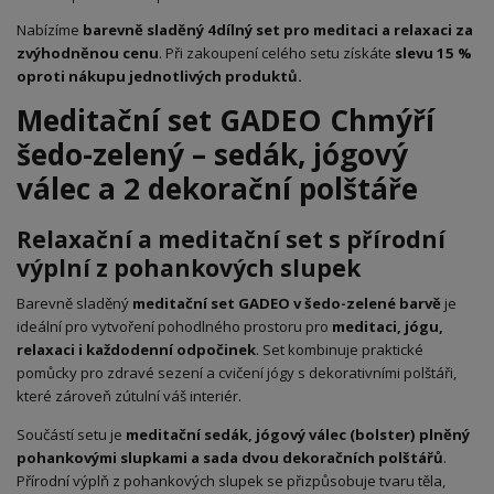
Nabízíme
barevně sladěný 4dílný set pro meditaci a relaxaci za
zvýhodněnou cenu
. Při zakoupení celého setu získáte
slevu 15 %
oproti nákupu jednotlivých produktů.
Meditační set GADEO Chmýří
šedo-zelený – sedák, jógový
válec a 2 dekorační polštáře
Relaxační a meditační set s přírodní
výplní z pohankových slupek
Barevně sladěný
meditační set GADEO v šedo-zelené barvě
je
ideální pro vytvoření pohodlného prostoru pro
meditaci, jógu,
relaxaci i každodenní odpočinek
. Set kombinuje praktické
pomůcky pro zdravé sezení a cvičení jógy s dekorativními polštáři,
které zároveň zútulní váš interiér.
Součástí setu je
meditační sedák, jógový válec (bolster) plněný
pohankovými slupkami a sada dvou dekoračních polštářů
.
Přírodní výplň z pohankových slupek se přizpůsobuje tvaru těla,