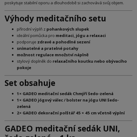
poskytuje stabilní oporu a dlouhodobě si zachovává svůj objem.
Výhody meditačního setu
přírodní výplň z
pohankových slupek
ideální pomůcka pro
meditaci, jógu a relaxaci
podporuje
zdravé a pohodlné sezení
snímatelné a pratelné potahy
možnost regulace množství náplně
stylový doplněk do
relaxačního koutku nebo obývacího
pokoje
Set obsahuje
1× GADEO meditační sedák Chmýří šedo-zelená
1× GADEO jógový válec / bolster na jógu UNI šedo-
zelená
2× GADEO dekorační polštář 45 × 45 cm včetně výplní
GADEO meditační sedák UNI,