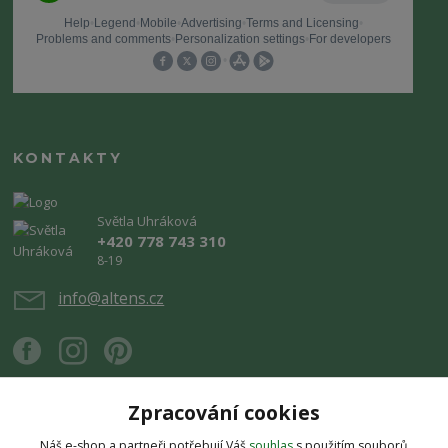
KONTAKTY
Světla Uhráková
+420 778 743 310
8-19
info@altens.cz
Zpracování cookies
Náš e-shop a partneři potřebují Váš
souhlas
s použitím souborů
Upravit sběr cookies.