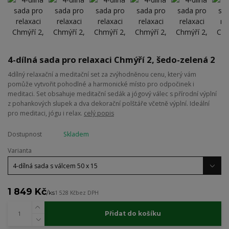
4-dílná sada pro relaxaci Chmýří 2, šedo-zelená 2
4dílný relaxační a meditační set za zvýhodněnou cenu, který vám
pomůže vytvořit pohodlné a harmonické místo pro odpočinek i
meditaci. Set obsahuje meditační sedák a jógový válec s přírodní výplní
z pohankových slupek a dva dekorační polštáře včetně výplní. Ideální
pro meditaci, jógu i relax.
celý popis
Dostupnost
Skladem
Varianta
1 849 Kč
/
ks
1 528 Kč
bez DPH
Přidat do košíku