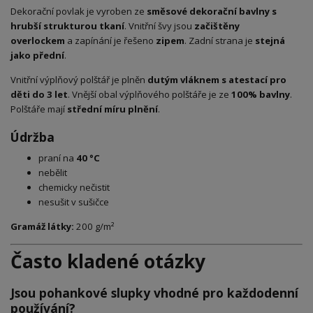
Dekorační povlak je vyroben ze
směsové dekorační bavlny s
hrubší strukturou tkaní
. Vnitřní švy jsou
začištěny
overlockem
a zapínání je řešeno
zipem
. Zadní strana je
stejná
jako přední
.
Vnitřní výplňový polštář je plněn
dutým vláknem s atestací pro
děti do 3 let
. Vnější obal výplňového polštáře je ze
100% bavlny
.
Polštáře mají
střední míru plnění
.
Údržba
praní na
40 °C
nebělit
chemicky nečistit
nesušit v sušičce
Gramáž látky:
200 g/m²
Často kladené otázky
Jsou pohankové slupky vhodné pro každodenní
používání?