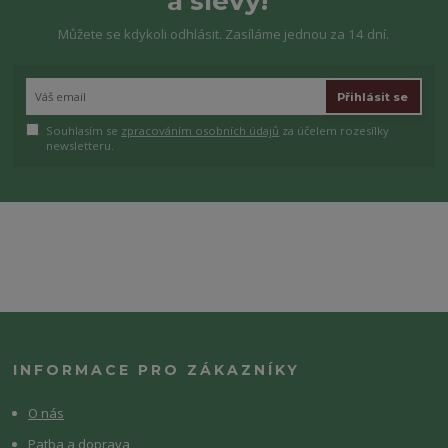
a slevy!
Můžete se kdykoli odhlásit. Zasíláme jednou za 14 dní.
Přihlásit se
Souhlasím se
zpracováním osobních údajů
za účelem rozesílky
newsletteru.
INFORMACE PRO ZÁKAZNÍKY
O nás
Patba a doprava