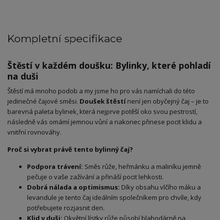
Kompletní specifikace
Štěstí v každém doušku: Bylinky, které pohladí
na duši
Štěstí má mnoho podob a my jsme ho pro vás namíchali do této
jedinečné čajové směsi.
Doušek štěstí
není jen obyčejný čaj – je to
barevná paleta bylinek, která nejprve potěší oko svou pestrostí,
následně vás omámí jemnou vůní a nakonec přinese pocit klidu a
vnitřní rovnováhy.
Proč si vybrat právě tento bylinný čaj?
Podpora trávení:
Směs růže, heřmánku a maliníku jemně
pečuje o vaše zažívání a přináší pocit lehkosti.
Dobrá nálada a optimismus:
Díky obsahu vlčího máku a
levandule je tento čaj ideálním společníkem pro chvíle, kdy
potřebujete rozjasnit den.
Klid v duši:
Okvětní lístky růže působí blahodárně na