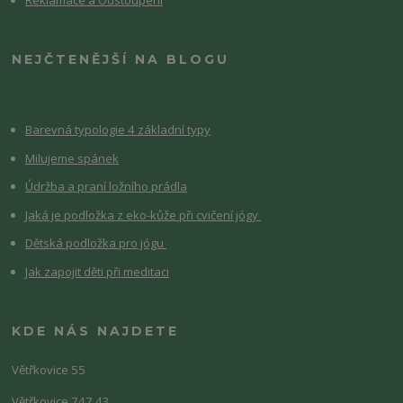
NEJČTENĚJŠÍ NA BLOGU
Barevná typologie 4 základní typy
Milujeme spánek
Údržba a praní ložního prádla
Jaká je podložka z eko-kůže při cvičení jógy
Dětská podložka pro jógu
Jak zapojit děti při meditaci
KDE NÁS NAJDETE
Větřkovice 55
Větřkovice 747 43