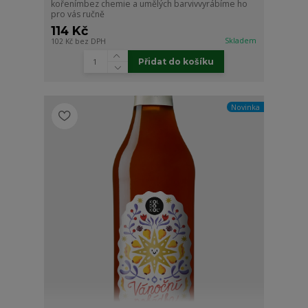
kořenímbez chemie a umělých barvivvyrábíme ho
pro vás ručně
114 Kč
Skladem
102 Kč
bez DPH
Přidat do košíku
Novinka