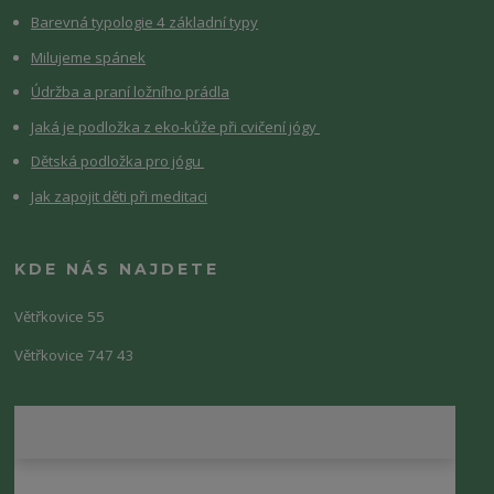
Barevná typologie 4 základní typy
Milujeme spánek
Údržba a praní ložního prádla
Jaká je podložka z eko-kůže při cvičení jógy
Dětská podložka pro jógu
Jak zapojit děti při meditaci
KDE NÁS NAJDETE
Větřkovice 55
Větřkovice 747 43