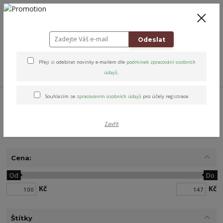
+420 778 743 310
8-19
CZK
0
0 Kč
Odeslat
Přeji si odebírat novinky e-mailem dle
podmínek zpracování osobních
Menu
údajů
.
Úvod
Přírodní péče & Dobroty
Poctivé sirupy
Zimní sirupy
Souhlasím se
zpracováním osobních údajů
pro účely registrace.
Zavřít
Zimní sirupy
Cena:
Od
Do
Kč
Kč
Štítky