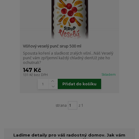
Višňový veselý punč sirup 500 ml
Spousta koření a sladkost zralých višní...Náš Veselý
punč vám zpříjemní každý chladný den!Už jste ho
ochutnali?
147 Kč
Skladem
131 Kč
bez DPH
Přidat do košíku
strana
z 1
Ladíme detaily pro váš radostný domov. Jak vám