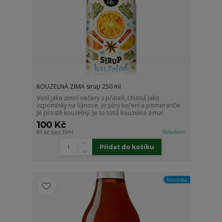
KOUZELNÁ ZIMA sirup 250 ml
Voní jako zimní večery s přáteli, chutná jako
vzpomínky na Vánoce. Je plný koření a pomeranče.
Je prostě kouzelný. Je to totiž Kouzelná zima!
100 Kč
Skladem
89 Kč
bez DPH
Přidat do košíku
Novinka