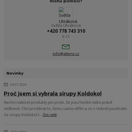
mohu pomoci?
Světla Uhráková
+420 778 743 310
8-19
info@altens.cz
Novinky
04.07.2026
Proč jsem si vybrala sirupy Koldokol
Nechci nabízet produkty jen proto, že jsou hezké nebo právě
oblíbené. Chci prodávat to, čemu sama věřím a co s radostí používám.
Se sirupy Koldokol t...
číst celé