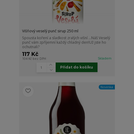
Višňový veselý punč sirup 250 ml
Spousta koření a sladkost zralých višní ...Náš Veselý
punč vám zpříjemní každý chladný den!Už jste ho
ochutnali?
117 Kč
Skladem
104 Kč
bez DPH
Přidat do košíku
Novinka