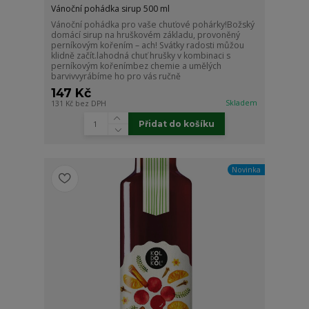
Vánoční pohádka sirup 500 ml
Vánoční pohádka pro vaše chuťové pohárky!Božský
domácí sirup na hruškovém základu, provoněný
perníkovým kořením – ach! Svátky radosti můžou
klidně začít.lahodná chuť hrušky v kombinaci s
perníkovým kořenímbez chemie a umělých
barvivvyrábíme ho pro vás ručně
147 Kč
Skladem
131 Kč
bez DPH
Přidat do košíku
Novinka