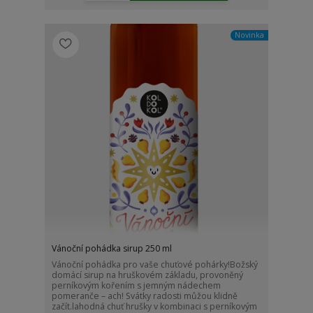
Novinka
Vánoční pohádka sirup 250 ml
Vánoční pohádka pro vaše chuťové pohárky!Božský
domácí sirup na hruškovém základu, provoněný
perníkovým kořením s jemným nádechem
pomeranče – ach! Svátky radosti můžou klidně
začít.lahodná chuť hrušky v kombinaci s perníkovým