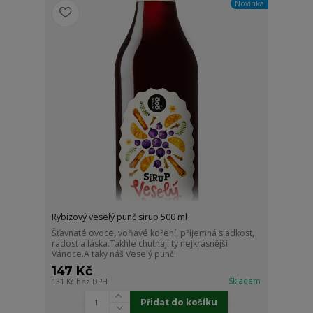
Novinka
Rybízový veselý punč sirup 500 ml
Šťavnaté ovoce, voňavé koření, příjemná sladkost,
radost a láska.Takhle chutnají ty nejkrásnější
Vánoce.A taky náš Veselý punč!
147 Kč
Skladem
131 Kč
bez DPH
Přidat do košíku