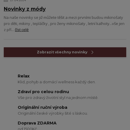
27.04.2024
Novinky z módy
Na naše novinky se již můžete těšit a mezi prvními budou mikinošaty
pro děti, mikiny , tepláčky , pro ženy mikinošaty , letní kalhoty...vše jen
z pří...
číst celé
Zobrazit všechny novinky
Relax
Klid, pohyb a domácí wellness každý den.
Zdraví pro celou rodinu
Vše pro zdravý životní styl na jednom místě.
Originální ruční výroba
Originální české výrobky šité s láskou.
Doprava ZDARMA
od 1500Kč