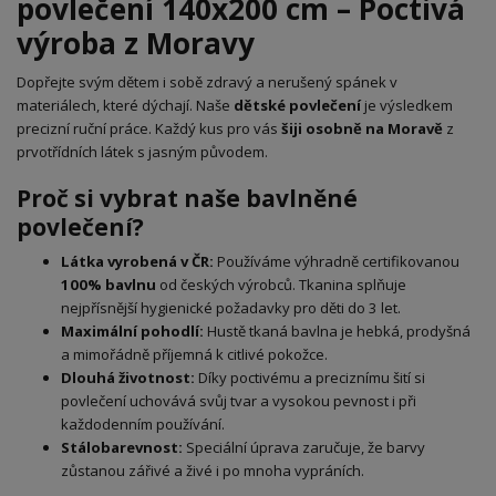
povlečení 140x200 cm – Poctivá
výroba z Moravy
Dopřejte svým dětem i sobě zdravý a nerušený spánek v
materiálech, které dýchají. Naše
dětské povlečení
je výsledkem
precizní ruční práce. Každý kus pro vás
šiji osobně na Moravě
z
prvotřídních látek s jasným původem.
Proč si vybrat naše bavlněné
povlečení?
Látka vyrobená v ČR:
Používáme výhradně certifikovanou
100% bavlnu
od českých výrobců. Tkanina splňuje
nejpřísnější hygienické požadavky pro děti do 3 let.
Maximální pohodlí:
Hustě tkaná bavlna je hebká, prodyšná
a mimořádně příjemná k citlivé pokožce.
Dlouhá životnost:
Díky poctivému a preciznímu šití si
povlečení uchovává svůj tvar a vysokou pevnost i při
každodenním používání.
Stálobarevnost:
Speciální úprava zaručuje, že barvy
zůstanou zářivé a živé i po mnoha vypráních.