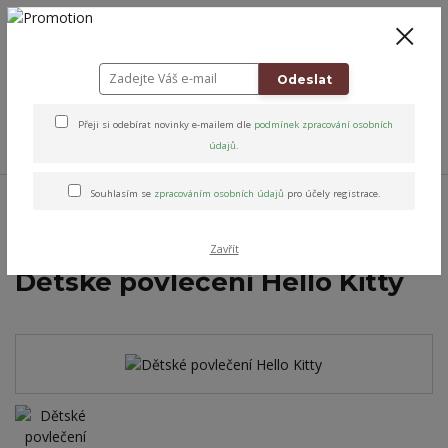
+420 778 743 310
8-19
CZK
0
0 Kč
Odeslat
Přeji si odebírat novinky e-mailem dle
podmínek zpracování osobních
Menu
údajů
.
Úvod
Altens originály & vybrané značky
Pro domov
Povlečení
Souhlasím se
zpracováním osobních údajů
pro účely registrace.
Dětské ložní povlečení
Dětské povlečení Hello Kitty
Zavřít
Dětské povlečení Hello Kitty