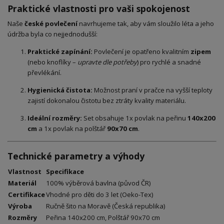
Praktické vlastnosti pro vaši spokojenost
Naše
české povlečení
navrhujeme tak, aby vám sloužilo léta a jeho
údržba byla co nejjednodušší:
Praktické zapínání:
Povlečení je opatřeno kvalitním
zipem
(nebo knoflíky –
upravte dle potřeby
) pro rychlé a snadné
převlékání.
Hygienická čistota:
Možnost praní v pračce na vyšší teploty
zajistí dokonalou čistotu bez ztráty kvality materiálu.
Ideální rozměry:
Set obsahuje 1x povlak na peřinu
140x200
cm
a 1x povlak na polštář
90x70 cm
.
Technické parametry a výhody
Vlastnost
Specifikace
Materiál
100% výběrová bavlna (původ ČR)
Certifikace
Vhodné pro děti do 3 let (Oeko-Tex)
Výroba
Ručně šito na Moravě (Česká republika)
Rozměry
Peřina 140x200 cm, Polštář 90x70 cm