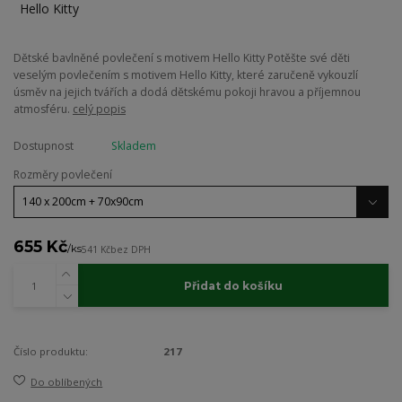
Dětské bavlněné povlečení s motivem Hello Kitty Potěšte své děti
veselým povlečením s motivem Hello Kitty, které zaručeně vykouzlí
úsměv na jejich tvářích a dodá dětskému pokoji hravou a příjemnou
atmosféru.
celý popis
Dostupnost
Skladem
Rozměry povlečení
655 Kč
/
ks
541 Kč
bez DPH
Přidat do košíku
Číslo produktu:
217
Do oblíbených