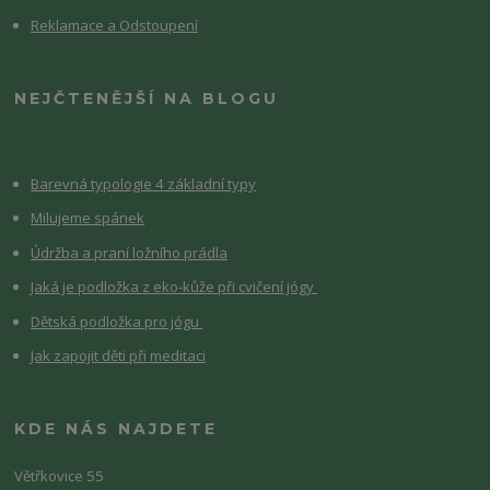
Reklamace a Odstoupení
NEJČTENĚJŠÍ NA BLOGU
Barevná typologie 4 základní typy
Milujeme spánek
Údržba a praní ložního prádla
Jaká je podložka z eko-kůže při cvičení jógy
Dětská podložka pro jógu
Jak zapojit děti při meditaci
KDE NÁS NAJDETE
Větřkovice 55