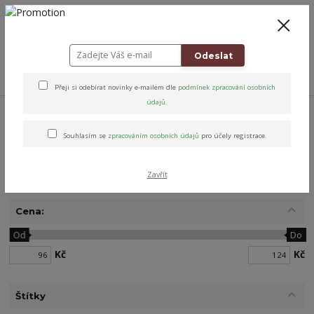
+420 778 743 310
8-19
CZK
0
0 Kč
Odeslat
Menu
Přeji si odebírat novinky e-mailem dle
podmínek zpracování osobních
údajů
.
Úvod
Přírodní péče & Dobroty
Poctivé sirupy
Bylinné sirupy
Dobromysl a Echinacea
Souhlasím se
zpracováním osobních údajů
pro účely registrace.
Dobromysl a Echinacea
Zavřít
Cena:
Od
Do
Kč
Kč
Štítky