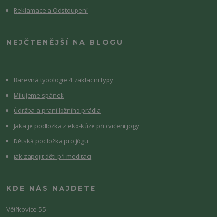
Reklamace a Odstoupení
NEJČTENĚJŠÍ NA BLOGU
Barevná typologie 4 základní typy
Milujeme spánek
Údržba a praní ložního prádla
Jaká je podložka z eko-kůže při cvičení jógy
Dětská podložka pro jógu
Jak zapojit děti při meditaci
KDE NÁS NAJDETE
Větřkovice 55