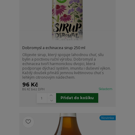
Dobromysl a echinacea sirup 250 ml
Objevte sirup, který spojuje lahodnou chuť, sílu
bylin a poctivou ruční výrobu. Dobromysl a
echinacea tvoří harmonickou dvojici, která
podporuje dýchací systém, imunitu i duševní výkon.
Každý doušek přináší jemnou květinovou chuť s
lehkým citronovým nádechem.
96 Kč
Skladem
86 Kč
bez DPH
Přidat do košíku
Novinka