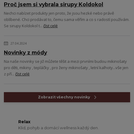
Proč jsem si vybrala sirupy Koldokol
Nechci nabízet produkty jen proto, že jsou hezké nebo právě
oblíbené. Chci prodávat to, čemu sama věřím a co s radostí používám.
Se sirupy Koldokol t...
číst celé
27.04.2024
Novinky z módy
Na naše novinky se již můžete těšit a mezi prvními budou mikinošaty
pro děti, mikiny , tepláčky , pro ženy mikinošaty , letní kalhoty...vše jen
z pří...
číst celé
Zobrazit všechny novinky
Relax
Klid, pohyb a domácí wellness každý den.