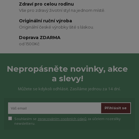
Zdraví pro celou rodinu
Vše pro zdravý životní styl na jednom místě.
Originální ruční výroba
Originální české výrobky šité s láskou.
Doprava ZDARMA
od 1500Kč
Nepropásněte novinky, akce
a slevy!
Můžete se kdykoli odhlásit. Zasíláme jednou za 14 dní.
Přihlásit se
Souhlasím se
zpracováním osobních údajů
za účelem rozesílky
newsletteru.