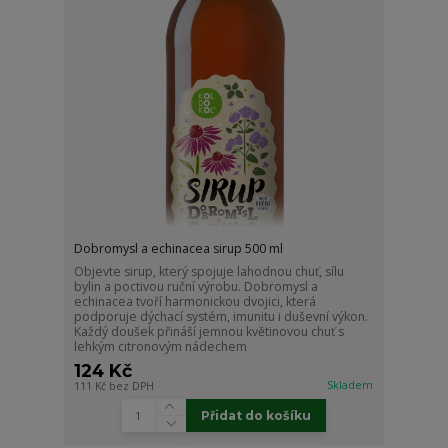
Dobromysl a echinacea sirup 500 ml
Objevte sirup, který spojuje lahodnou chuť, sílu
bylin a poctivou ruční výrobu. Dobromysl a
echinacea tvoří harmonickou dvojici, která
podporuje dýchací systém, imunitu i duševní výkon.
Každý doušek přináší jemnou květinovou chuť s
lehkým citronovým nádechem
124 Kč
Skladem
111 Kč
bez DPH
Přidat do košíku