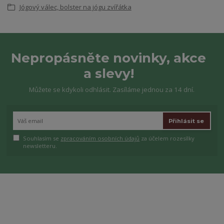
Jógový válec, bolster na jógu zvířátka
Nepropásněte novinky, akce
a slevy!
Můžete se kdykoli odhlásit. Zasíláme jednou za 14 dní.
Přihlásit se
Souhlasím se
zpracováním osobních údajů
za účelem rozesílky
newsletteru.