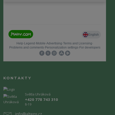
KONTAKTY
Světla Uhráková
+420 778 743 310
8-19
info@altens.cz