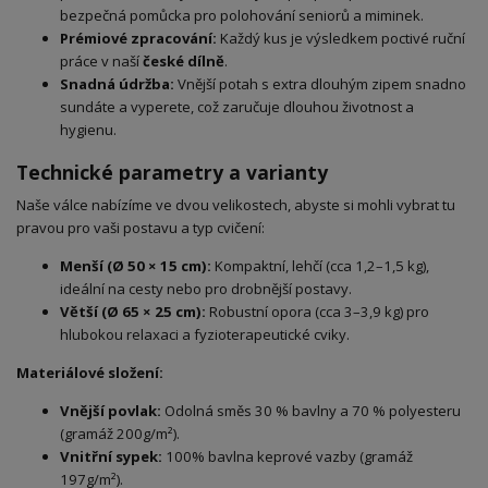
bezpečná pomůcka pro polohování seniorů a miminek.
Prémiové zpracování:
Každý kus je výsledkem poctivé ruční
práce v naší
české dílně
.
Snadná údržba:
Vnější potah s extra dlouhým zipem snadno
sundáte a vyperete, což zaručuje dlouhou životnost a
hygienu.
Technické parametry a varianty
Naše válce nabízíme ve dvou velikostech, abyste si mohli vybrat tu
pravou pro vaši postavu a typ cvičení:
Menší (Ø 50 × 15 cm):
Kompaktní, lehčí (cca 1,2–1,5 kg),
ideální na cesty nebo pro drobnější postavy.
Větší (Ø 65 × 25 cm):
Robustní opora (cca 3–3,9 kg) pro
hlubokou relaxaci a fyzioterapeutické cviky.
Materiálové složení:
Vnější povlak:
Odolná směs 30 % bavlny a 70 % polyesteru
(gramáž 200g/m²).
Vnitřní sypek:
100% bavlna keprové vazby (gramáž
197g/m²).