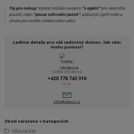
Tip pro nákup:
Vybírat můžete variantu
"s výplní"
pro okamžité
použití, nebo
"pouze náhradní potah"
, pokud již výplň máte a
chcete jen osvěžit vzhled svého válce.
Ladíme detaily pro váš radostný domov. Jak vám
mohu pomoci?
Světla Uhráková
+420 778 743 310
8-19
info@altens.cz
Zboží zařazeno v kategoriích
Válce na jógu