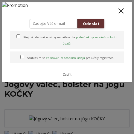
+420 778 743 310
8-19
CZK
0
0 Kč
Odeslat
Přeji si odebírat novinky e-mailem dle
podmínek zpracování osobních
Menu
údajů
.
Úvod
Jóga & Pohyb
Válce na jógu
Jógový válec, bolster na jógu
Souhlasím se
zpracováním osobních údajů
pro účely registrace.
zvířátka
Jógový válec, bolster na jógu KOČKY
Zavřít
Jógový válec, bolster na jógu
KOČKY