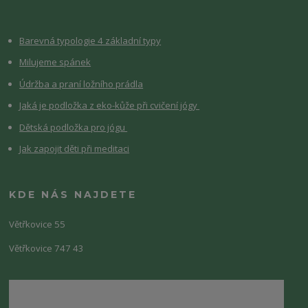
Barevná typologie 4 základní typy
Milujeme spánek
Údržba a praní ložního prádla
Jaká je podložka z eko-kůže při cvičení jógy
Dětská podložka pro jógu
Jak zapojit děti při meditaci
KDE NÁS NAJDETE
Větřkovice 55
Větřkovice 747 43