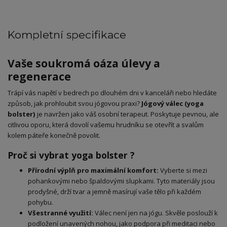
Kompletní specifikace
Vaše soukromá oáza úlevy a
regenerace
Trápí vás napětí v bedrech po dlouhém dni v kanceláři nebo hledáte
způsob, jak prohloubit svou jógovou praxi?
Jógový válec (yoga
bolster)
je navržen jako váš osobní terapeut. Poskytuje pevnou, ale
citlivou oporu, která dovolí vašemu hrudníku se otevřít a svalům
kolem páteře konečně povolit.
Proč si vybrat yoga bolster ?
Přírodní výplň pro maximální komfort:
Vyberte si mezi
pohankovými nebo špaldovými slupkami. Tyto materiály jsou
prodyšné, drží tvar a jemně masírují vaše tělo při každém
pohybu.
Všestranné využití:
Válec není jen na jógu. Skvěle poslouží k
podložení unavených nohou, jako podpora při meditaci nebo