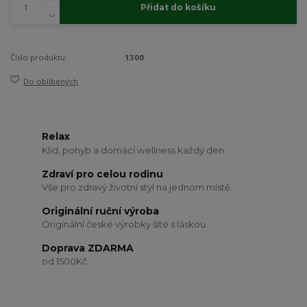
Přidat do košíku
Číslo produktu:
1300
Do oblíbených
Relax
Klid, pohyb a domácí wellness každý den.
Zdraví pro celou rodinu
Vše pro zdravý životní styl na jednom místě.
Originální ruční výroba
Originální české výrobky šité s láskou.
Doprava ZDARMA
od 1500Kč