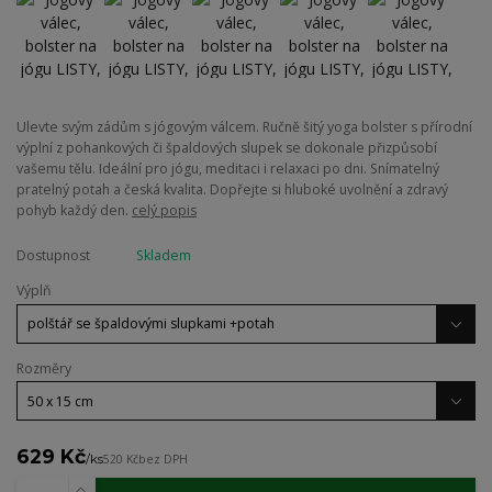
Ulevte svým zádům s jógovým válcem. Ručně šitý yoga bolster s přírodní
výplní z pohankových či špaldových slupek se dokonale přizpůsobí
vašemu tělu. Ideální pro jógu, meditaci i relaxaci po dni. Snímatelný
pratelný potah a česká kvalita. Dopřejte si hluboké uvolnění a zdravý
pohyb každý den.
celý popis
Dostupnost
Skladem
Výplň
Rozměry
629 Kč
/
ks
520 Kč
bez DPH