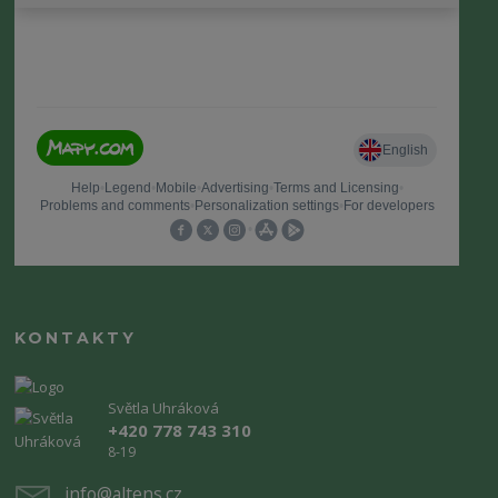
KONTAKTY
Světla Uhráková
+420 778 743 310
8-19
info@altens.cz