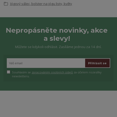
Jógový válec, bolster na jógu listy, květy
Nepropásněte novinky, akce
a slevy!
Můžete se kdykoli odhlásit. Zasíláme jednou za 14 dní.
Přihlásit se
Souhlasím se
zpracováním osobních údajů
za účelem rozesílky
newsletteru.