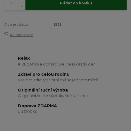
Přidat do košíku
Číslo produktu:
1321
Do oblíbených
Relax
Klid, pohyb a domácí wellness každý den.
Zdraví pro celou rodinu
Vše pro zdravý životní styl na jednom místě.
Originální ruční výroba
Originální české výrobky šité s láskou.
Doprava ZDARMA
od 1500Kč