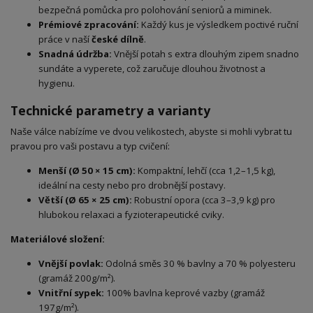
bezpečná pomůcka pro polohování seniorů a miminek.
Prémiové zpracování:
Každý kus je výsledkem poctivé ruční
práce v naší
české dílně
.
Snadná údržba:
Vnější potah s extra dlouhým zipem snadno
sundáte a vyperete, což zaručuje dlouhou životnost a
hygienu.
Technické parametry a varianty
Naše válce nabízíme ve dvou velikostech, abyste si mohli vybrat tu
pravou pro vaši postavu a typ cvičení:
Menší (Ø 50 × 15 cm):
Kompaktní, lehčí (cca 1,2–1,5 kg),
ideální na cesty nebo pro drobnější postavy.
Větší (Ø 65 × 25 cm):
Robustní opora (cca 3–3,9 kg) pro
hlubokou relaxaci a fyzioterapeutické cviky.
Materiálové složení:
Vnější povlak:
Odolná směs 30 % bavlny a 70 % polyesteru
(gramáž 200g/m²).
Vnitřní sypek:
100% bavlna keprové vazby (gramáž
197g/m²).