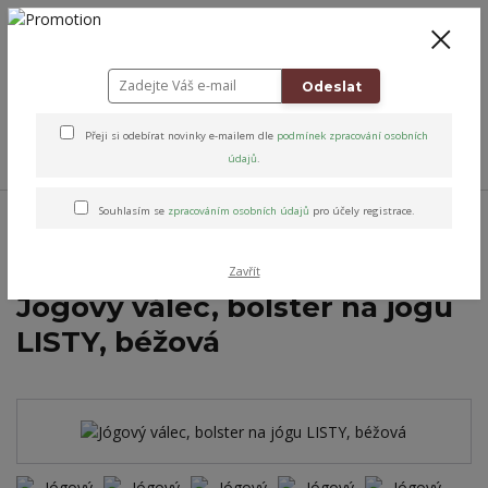
+420 778 743 310
8-19
CZK
0
0 Kč
Odeslat
Přeji si odebírat novinky e-mailem dle
podmínek zpracování osobních
Menu
údajů
.
Úvod
Jóga & Pohyb
Válce na jógu
Jógový válec, bolster na jógu listy,
Souhlasím se
zpracováním osobních údajů
pro účely registrace.
květy
Jógový válec, bolster na jógu LISTY, béžová
Zavřít
Jógový válec, bolster na jógu
LISTY, béžová