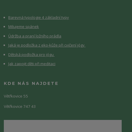
Barevná typologie 4 základní typy
Milujeme spánek
Údržba a praní ložního prádla
Jaká je podložka z eko-kůže při cvičení jógy
Dětská podložka pro jógu
Jak zapojit děti při meditaci
KDE NÁS NAJDETE
Větřkovice 55
Větřkovice 747 43