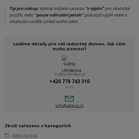
Tip pro nákup:
Vybírat můžete variantu
"s výplní"
pro okamžité
použití, nebo
"pouze náhradní potah"
, pokud již výplň máte a
chcete jen osvěžit vzhled svého válce.
Ladíme detaily pro váš radostný domov. Jak vám
mohu pomoci?
Světla Uhráková
+420 778 743 310
8-19
info@altens.cz
Zboží zařazeno v kategoriích
Válce na jógu