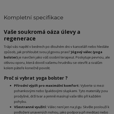
Kompletní specifikace
Vaše soukromá oáza úlevy a
regenerace
Trápí vás napětí v bedrech po dlouhém dni v kanceláři nebo hledáte
způsob, jak prohloubit svou jógovou praxi?
Jógový válec (yoga
bolster)
je navržen jako váš osobní terapeut. Poskytuje pevnou, ale
citlivou oporu, která dovolí vašemu hrudníku se otevřít a svalům
kolem páteře konečně povolit.
Proč si vybrat yoga bolster ?
Přírodní výplň pro maximální komfort:
Vyberte si mezi
pohankovými nebo špaldovými slupkami. Tyto materiály jsou
prodyšné, drží tvar a jemně masírují vaše tělo při každém
pohybu.
Všestranné využití:
Válec není jen na jógu. Skvěle poslouží k
podložení unavených nohou, jako podpora při meditaci nebo