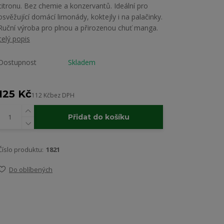
citronu. Bez chemie a konzervantů. Ideální pro
osvěžující domácí limonády, koktejly i na palačinky.
Ruční výroba pro plnou a přirozenou chuť manga.
celý popis
Dostupnost
Skladem
125 Kč
112 Kč
bez DPH
Přidat do košíku
Číslo produktu:
1821
Do oblíbených