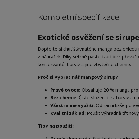
Kompletní specifikace
Exotické osvěžení se siru
Dopřejte si chuť šťavnatého manga bez ohledu 
z náhražek. Díky šetrné pasterizaci bez převařov
konzervantů, barviv a jiné zbytečné chemie.
Proč si vybrat náš mangový sirup?
Pravé ovoce:
Obsahuje 20 % manga pro a
Bez chemie:
Čisté složení bez barviv a u
Všestranné využití:
Od ranní kaše po več
Kvalitní základ:
Použit výhradně třtinový 
Tipy na použití:
Domácí limonáda:
Smíchejte s perlivou