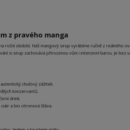
pem z pravého manga
na roční období. Náš mangový sirup vyrábíme ručně z reálného ov
ání si sirup zachovává přirozenou vůni i intenzivní barvu. Je bez 
utentický chuťový zážitek.
mělých konzervantů.
erní drink.
cukr a bio citronová šťáva.
 vodou, ledem a kouskem máty.