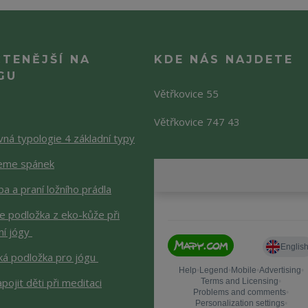
ČTENĚJŠÍ NA
KDE NÁS NAJDETE
GU
Větřkovice 55
Větřkovice 747 43
ná typologie 4 základní typy
jeme spánek
a a praní ložního prádla
je podložka z eko-kůže při
ní jógy
ká podložka pro jógu
apojit děti při meditaci