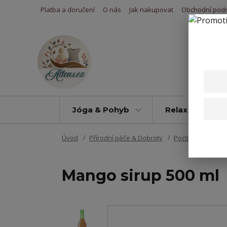
Platba a doručení
O nás
Jak nakupovat
Obchodní pod
Jóga & Pohyb
Relax & Úleva
Úvod
Přírodní péče & Dobroty
Poctivé sirupy
Mango sirup 500 ml