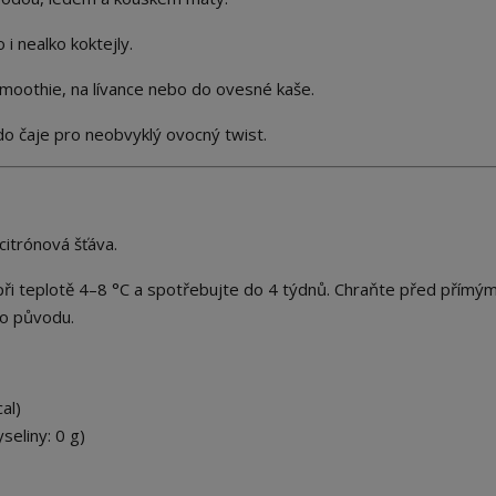
 i nealko koktejly.
smoothie, na lívance nebo do ovesné kaše.
o čaje pro neobvyklý ovocný twist.
citrónová šťáva.
při teplotě 4–8 °C a spotřebujte do 4 týdnů. Chraňte před přímý
ho původu.
al)
eliny: 0 g)