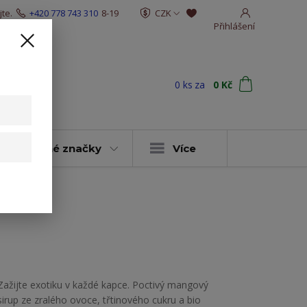
te.
+420 778 743 310
8-19
CZK
Přihlášení
0
ks
za
0 Kč
t
y & vybrané značky
Více
Zažijte exotiku v každé kapce. Poctivý mangový
sirup ze zralého ovoce, třtinového cukru a bio