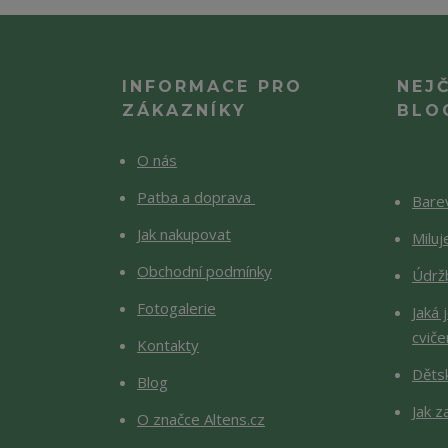
INFORMACE PRO
NEJ
ZÁKAZNÍKY
BLO
O nás
Patba a doprava
Barev
Jak nakupovat
Milu
Obchodní podmínky
Údržb
Fotogalerie
Jaká 
cviče
Kontakty
Děts
Blog
Jak z
O značce Altens.cz