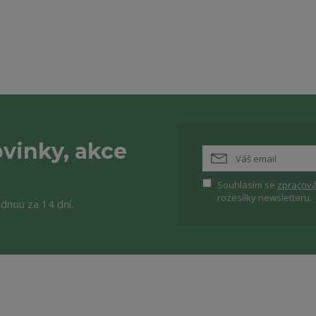
vinky, akce
Souhlasím se
zpracová
rozesílky newsletteru.
ednou za 14 dní.