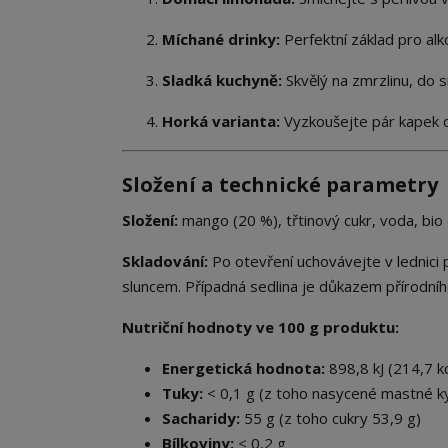
Míchané drinky:
Perfektní základ pro alko
Sladká kuchyně:
Skvělý na zmrzlinu, do 
Horká varianta:
Vyzkoušejte pár kapek d
Složení a technické parametry
Složení:
mango (20 %), třtinový cukr, voda, bio 
Skladování:
Po otevření uchovávejte v lednici 
sluncem. Případná sedlina je důkazem přírodní
Nutriční hodnoty ve 100 g produktu:
Energetická hodnota:
898,8 kJ (214,7 kc
Tuky:
< 0,1 g (z toho nasycené mastné kys
Sacharidy:
55 g (z toho cukry 53,9 g)
Bílkoviny:
< 0,2 g