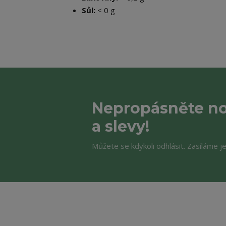
Sůl:
< 0 g
Nepropásněte no
a slevy!
Můžete se kdykoli odhlásit. Zasíláme j