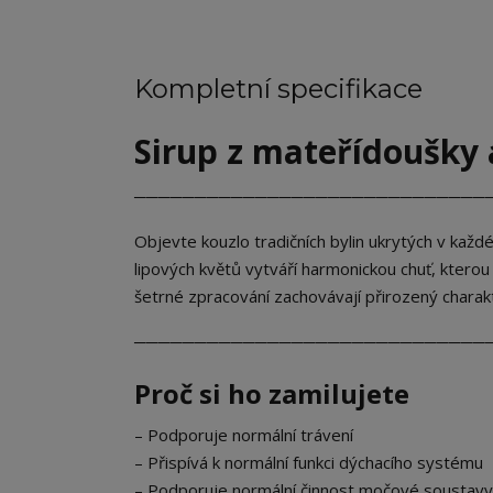
Kompletní specifikace
Sirup z mateřídoušky a 
─────────────────────────────
Objevte kouzlo tradičních bylin ukrytých v kaž
lipových květů vytváří harmonickou chuť, kterou 
šetrné zpracování zachovávají přirozený charakte
─────────────────────────────
Proč si ho zamilujete
– Podporuje normální trávení
– Přispívá k normální funkci dýchacího systému
– Podporuje normální činnost močové soustavy