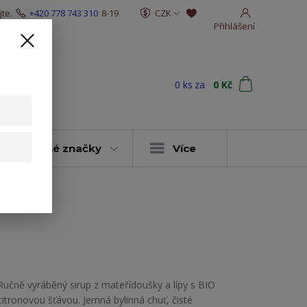
te.
+420 778 743 310
8-19
CZK
Přihlášení
0
ks
za
0 Kč
t
y & vybrané značky
Více
Ručně vyráběný sirup z mateřídoušky a lípy s BIO
citronovou šťávou. Jemná bylinná chuť, čisté