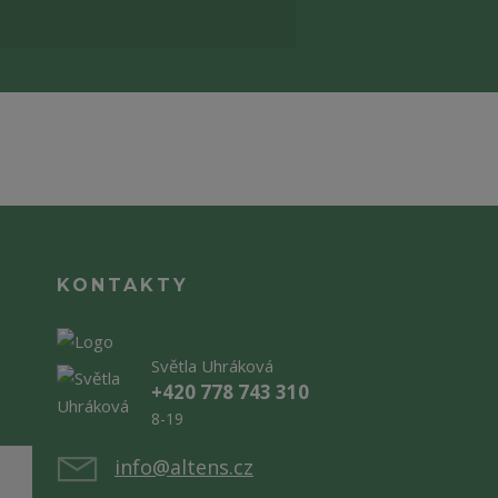
KONTAKTY
Světla Uhráková
+420 778 743 310
8-19
info@altens.cz