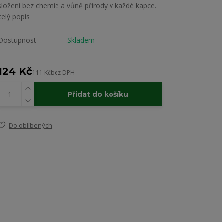
složení bez chemie a vůně přírody v každé kapce.
celý popis
Dostupnost
Skladem
124 Kč
111 Kč
bez DPH
Přidat do košíku
Do oblíbených