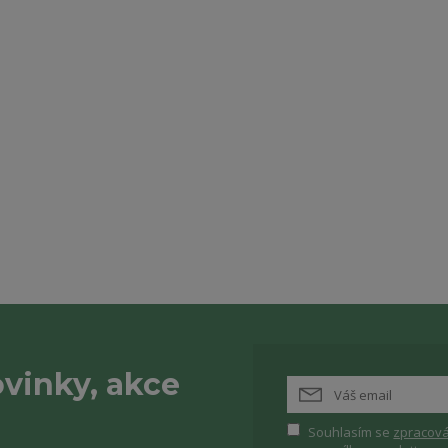
vinky, akce
Souhlasím se
zpracová