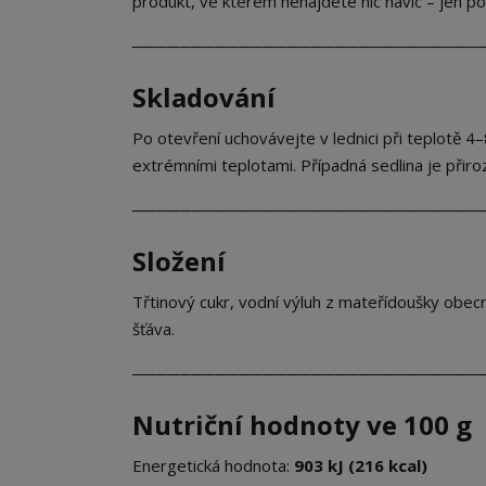
produkt, ve kterém nenajdete nic navíc – jen poc
─────────────────────────────
Skladování
Po otevření uchovávejte v lednici při teplotě 
extrémními teplotami. Případná sedlina je přir
─────────────────────────────
Složení
Třtinový cukr, vodní výluh z mateřídoušky obecné
šťáva.
─────────────────────────────
Nutriční hodnoty ve 100 g
Energetická hodnota:
903 kJ (216 kcal)