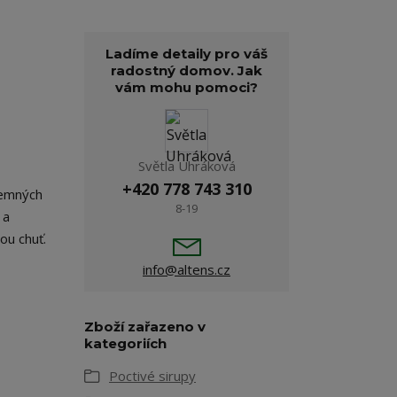
Ladíme detaily pro váš
radostný domov. Jak
vám mohu pomoci?
i
Světla Uhráková
+420 778 743 310
jemných
8-19
 a
ou chuť.
info@altens.cz
Zboží zařazeno v
kategoriích
Poctivé sirupy