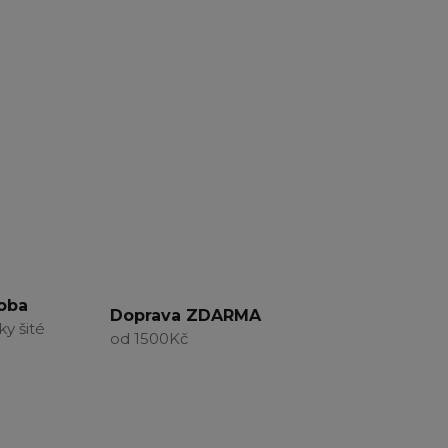
roba
Doprava ZDARMA
ky šité
od 1500Kč