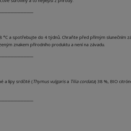
tivé suroviny a to nejlepší z přírody.
───────────
4–8 °C a spotřebujte do 4 týdnů. Chraňte před přímým slunečním z
ozeným znakem přírodního produktu a není na závadu.
───────────
 a lípy srdčité (
Thymus vulgaris
a
Tilia cordata
) 38 %, BIO citró
───────────