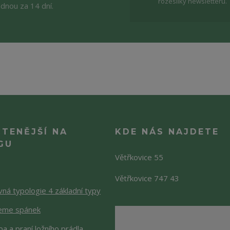
rozesílky newsletteru.
ednou za 14 dní.
ČTENĚJŠÍ NA
KDE NÁS NAJDETE
GU
Větřkovice 55
Větřkovice 747 43
ná typologie 4 základní typy
jeme spánek
a a praní ložního prádla