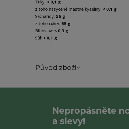
Tuky:
< 0,1 g
z toho nasycené mastné kyseliny:
< 0,1 g
Sacharidy:
56 g
z toho cukry:
55 g
Bílkoviny:
< 0,3 g
Sůl:
< 0,1 g
Původ zboží
Nepropásněte no
a slevy!