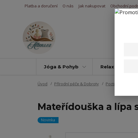
Platba a doručení
O nás
Jak nakupovat
Obchodní pod
Jóga & Pohyb
Relax & Úleva
Úvod
Přírodní péče & Dobroty
Poctivé sirupy
Mateřídouška a lípa 
Novinka