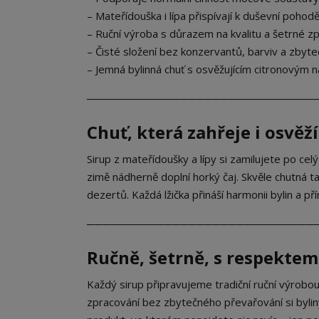
– Mateřídouška i lípa přispívají k duševní pohodě
– Ruční výroba s důrazem na kvalitu a šetrné z
– Čisté složení bez konzervantů, barviv a zbyt
– Jemná bylinná chuť s osvěžujícím citronovým
─────────────────────────────
Chuť, která zahřeje i osvěží
Sirup z mateřídoušky a lípy si zamilujete po celý
zimě nádherně doplní horký čaj. Skvěle chutná t
dezertů. Každá lžička přináší harmonii bylin a př
─────────────────────────────
Ručně, šetrně, s respektem
Každý sirup připravujeme tradiční ruční výrobou
zpracování bez zbytečného převařování si byliny