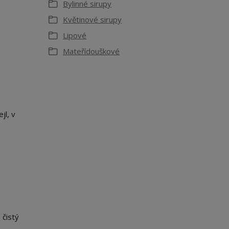
Bylinné sirupy
Květinové sirupy
Lipové
Mateřídouškové
jl, v
 čistý