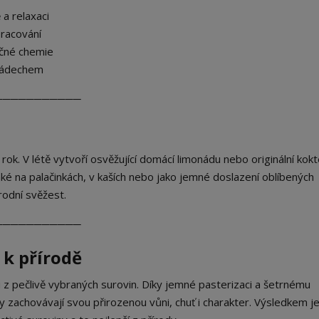
 a relaxaci
pracování
ečné chemie
 nádechem
───────────
 rok. V létě vytvoří osvěžující domácí limonádu nebo originální kokte
aké na palačinkách, v kaších nebo jako jemné doslazení oblíbených
írodní svěžest.
───────────
 k přírodě
 z pečlivě vybraných surovin. Díky jemné pasterizaci a šetrnému
 zachovávají svou přirozenou vůni, chuť i charakter. Výsledkem je