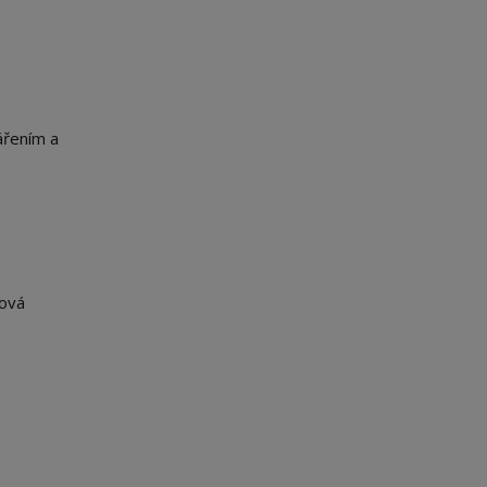
ářením a
nová