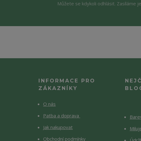
Můžete se kdykoli odhlásit. Zasíláme j
INFORMACE PRO
NEJ
ZÁKAZNÍKY
BLO
O nás
Patba a doprava
Barev
Jak nakupovat
Milu
Obchodní podmínky
Údržb