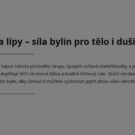
lípy – síla bylin pro tělo i duš
───────────
dé kapce tohoto poctivého sirupu. Spojení voňavé mateřídoušky a 
doplňuje BIO citronová šťáva a kvalitní třtinový cukr. Ruční výroba
r bylin, díky čemuž si můžete vychutnat jejich plnou vůni i lahodn
───────────