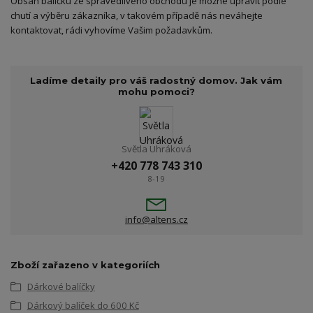
Obsah balíčku ze spravedlivého obchodu je možné upravit podle
chutí a výběru zákazníka, v takovém případě nás neváhejte
kontaktovat, rádi vyhovíme Vašim požadavkům.
Ladíme detaily pro váš radostný domov. Jak vám
mohu pomoci?
Světla Uhráková
+420 778 743 310
8-19
info@altens.cz
Zboží zařazeno v kategoriích
Dárkové balíčky
Dárkový balíček do 600 Kč