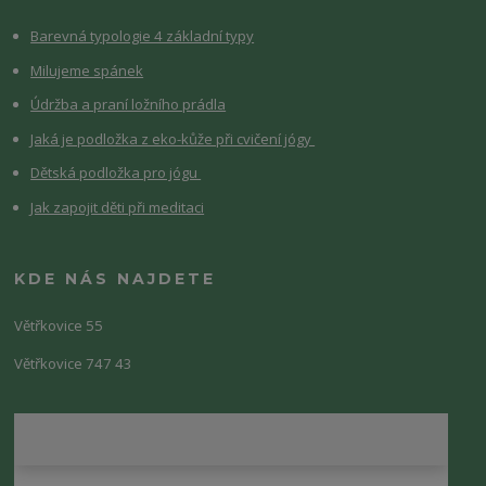
Barevná typologie 4 základní typy
Milujeme spánek
Údržba a praní ložního prádla
Jaká je podložka z eko-kůže při cvičení jógy
Dětská podložka pro jógu
Jak zapojit děti při meditaci
KDE NÁS NAJDETE
Větřkovice 55
Větřkovice 747 43