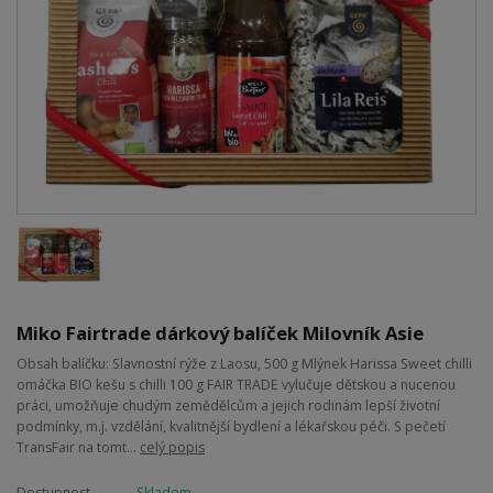
Miko Fairtrade dárkový balíček Milovník Asie
Obsah balíčku: Slavnostní rýže z Laosu, 500 g Mlýnek Harissa Sweet chilli
omáčka BIO kešu s chilli 100 g FAIR TRADE vylučuje dětskou a nucenou
práci, umožňuje chudým zemědělcům a jejich rodinám lepší životní
podmínky, m.j. vzdělání, kvalitnější bydlení a lékařskou péči. S pečetí
TransFair na tomt...
celý popis
Dostupnost
Skladem