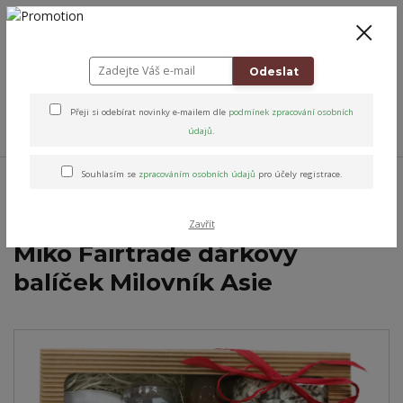
+420 778 743 310
8-19
CZK
0
0 Kč
Odeslat
Přeji si odebírat novinky e-mailem dle
podmínek zpracování osobních
Menu
údajů
.
Úvod
Přírodní péče & Dobroty
Káva & Matcha
Dárkové balíčky
Souhlasím se
zpracováním osobních údajů
pro účely registrace.
Dárkový balíček do 600 Kč
Miko Fairtrade dárkový balíček Milovník Asie
Zavřít
Miko Fairtrade dárkový
balíček Milovník Asie