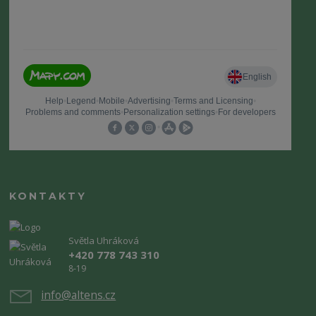
KONTAKTY
Světla Uhráková
+420 778 743 310
8-19
info@altens.cz