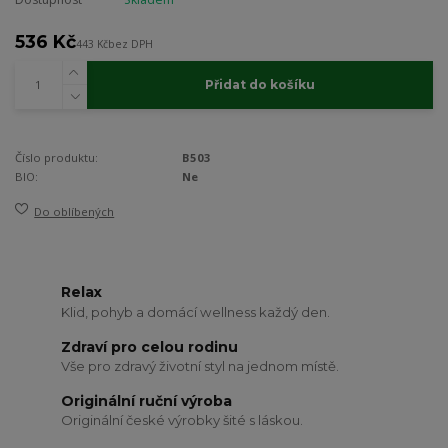
536 Kč
443 Kč
bez DPH
Přidat do košíku
Číslo produktu:
B503
BIO:
Ne
Do oblíbených
Relax
Klid, pohyb a domácí wellness každý den.
Zdraví pro celou rodinu
Vše pro zdravý životní styl na jednom místě.
Originální ruční výroba
Originální české výrobky šité s láskou.