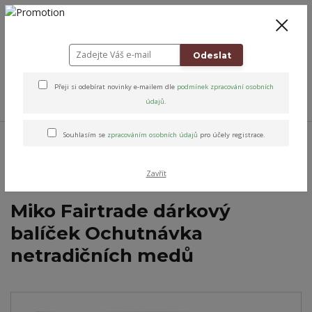
+420 778 743 310
8-19
CZK
0
0 Kč
Odeslat
Přeji si odebírat novinky e-mailem dle
podmínek zpracování osobních
Menu
údajů
.
Úvod
Přírodní péče & Dobroty
Káva & Matcha
Dárkové balíčky
Souhlasím se
zpracováním osobních údajů
pro účely registrace.
Dárkový balíček do 600 Kč
Miko Fairtrade dárkový balíček Ochutnávka
netradičních medů
Zavřít
Miko Fairtrade dárkový
balíček Ochutnávka
netradičních medů