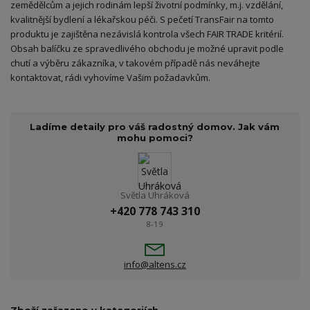
zemědělcům a jejich rodinám lepší životní podmínky, m.j. vzdělání,
kvalitnější bydlení a lékařskou péči. S pečetí TransFair na tomto
produktu je zajištěna nezávislá kontrola všech FAIR TRADE kritérií.
Obsah balíčku ze spravedlivého obchodu je možné upravit podle
chutí a výběru zákazníka, v takovém případě nás neváhejte
kontaktovat, rádi vyhovíme Vašim požadavkům.
Ladíme detaily pro váš radostný domov. Jak vám
mohu pomoci?
Světla Uhráková
+420 778 743 310
8-19
info@altens.cz
Zboží zařazeno v kategoriích