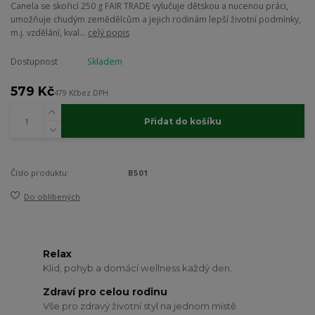
Canela se skořicí 250 g FAIR TRADE vylučuje dětskou a nucenou práci,
umožňuje chudým zemědělcům a jejich rodinám lepší životní podmínky,
m.j. vzdělání, kval...
celý popis
Dostupnost
Skladem
579 Kč
479 Kč
bez DPH
Přidat do košíku
Číslo produktu:
B501
Do oblíbených
Relax
Klid, pohyb a domácí wellness každý den.
Zdraví pro celou rodinu
Vše pro zdravý životní styl na jednom místě.