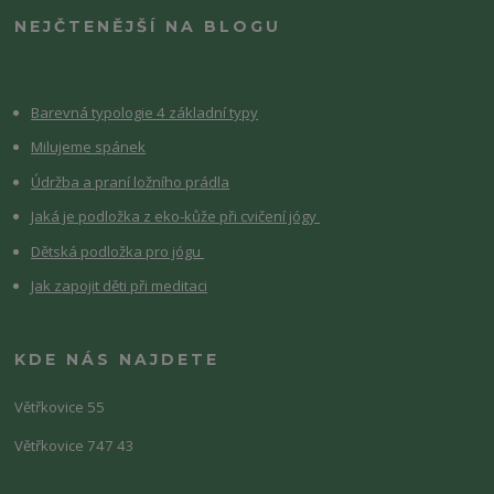
NEJČTENĚJŠÍ NA BLOGU
Barevná typologie 4 základní typy
Milujeme spánek
Údržba a praní ložního prádla
Jaká je podložka z eko-kůže při cvičení jógy
Dětská podložka pro jógu
Jak zapojit děti při meditaci
KDE NÁS NAJDETE
Větřkovice 55
Větřkovice 747 43