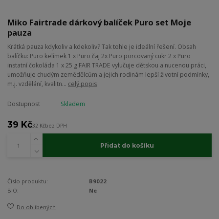
Miko Fairtrade dárkový balíček Puro set Moje
pauza
Krátká pauza kdykoliv a kdekoliv? Tak tohle je ideální řešení. Obsah
balíčku: Puro kelímek 1 x Puro čaj 2x Puro porcovaný cukr 2 x Puro
instatní čokoláda 1 x 25 g FAIR TRADE vylučuje dětskou a nucenou práci,
umožňuje chudým zemědělcům a jejich rodinám lepší životní podmínky,
m.j. vzdělání, kvalitn...
celý popis
Dostupnost
Skladem
39 Kč
32 Kč
bez DPH
Přidat do košíku
Číslo produktu:
B9022
BIO:
Ne
Do oblíbených