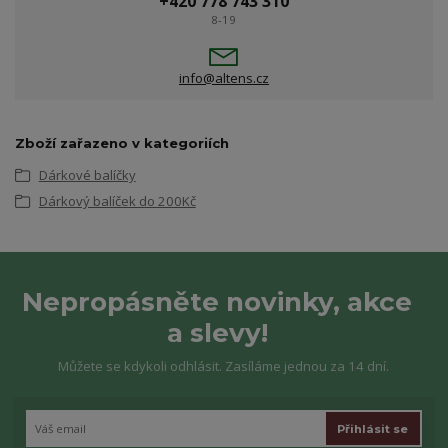
+420 778 743 310
8-19
info@altens.cz
Zboží zařazeno v kategoriích
Dárkové balíčky
Dárkový balíček do 200Kč
Nepropásněte novinky, akce
a slevy!
Můžete se kdykoli odhlásit. Zasíláme jednou za 14 dní.
Přihlásit se