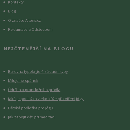
Kontakty
Blog
O značce Altens.cz
Reklamace a Odstoupení
NEJČTENĚJŠÍ NA BLOGU
Barevná typologie 4 základní typy
Milujeme spánek
Údržba a praní ložního prádla
Jaká je podložka z eko-kůže při cvičení jógy
Dětská podložka pro jógu
Jak zapojit děti při meditaci