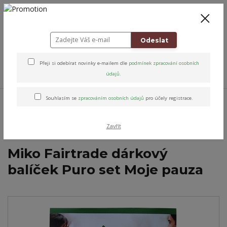
+420 778 743 310
8-19
CZK
0
0 Kč
Odeslat
Přeji si odebírat novinky e-mailem dle
podmínek zpracování osobních
Menu
údajů
.
Úvod
Přírodní péče & Dobroty
Káva & Matcha
Dárkové balíčky
Souhlasím se
zpracováním osobních údajů
pro účely registrace.
Dárkový balíček do 200Kč
Miko Fairtrade dárkový balíček Puro set Moje
pauza
Zavřít
Miko Fairtrade dárkový
balíček Puro set Moje pauza