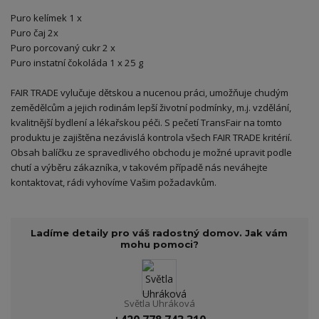
Puro kelímek 1 x
Puro čaj 2x
Puro porcovaný cukr 2 x
Puro instatní čokoláda 1 x 25 g
FAIR TRADE vylučuje dětskou a nucenou práci, umožňuje chudým
zemědělcům a jejich rodinám lepší životní podmínky, m.j. vzdělání,
kvalitnější bydlení a lékařskou péči. S pečetí TransFair na tomto
produktu je zajištěna nezávislá kontrola všech FAIR TRADE kritérií.
Obsah balíčku ze spravedlivého obchodu je možné upravit podle
chutí a výběru zákazníka, v takovém případě nás neváhejte
kontaktovat, rádi vyhovíme Vašim požadavkům.
Ladíme detaily pro váš radostný domov. Jak vám
mohu pomoci?
Světla Uhráková