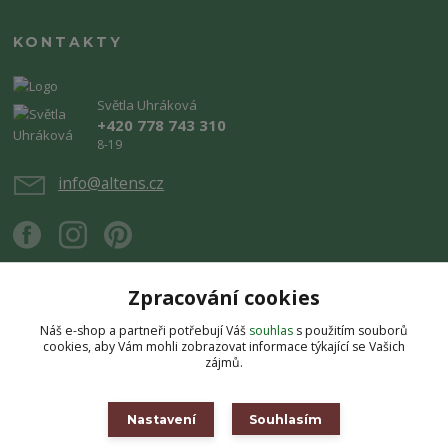
KONTAKTY
Světla Uhráková
+420 778 743 310
8-19
info@altens.cz
Zpracování cookies
Náš e-shop a partneři potřebují Váš
souhlas
s použitím souborů
Upravit sběr cookies.
cookies, aby Vám mohli zobrazovat informace týkající se Vašich
zájmů.
Copyright © 2026 Altens.cz. Obsah stránek je chráněn autorským zákonem.
Jakékoli užití obsahu bez souhlasu autora je zakázáno.
Nastavení
Souhlasím
Vytvořeno na
Eshop-rychle.cz