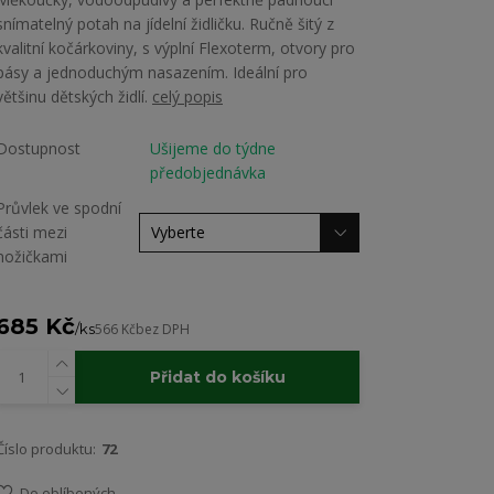
snímatelný potah na jídelní židličku. Ručně šitý z
kvalitní kočárkoviny, s výplní Flexoterm, otvory pro
pásy a jednoduchým nasazením. Ideální pro
většinu dětských židlí.
celý popis
Dostupnost
Ušijeme do týdne
předobjednávka
Průvlek ve spodní
části mezi
nožičkami
685 Kč
/
ks
566 Kč
bez DPH
Přidat do košíku
Číslo produktu:
72
Do oblíbených