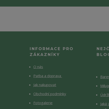
INFORMACE PRO
NEJ
ZÁKAZNÍKY
BLO
O nás
Patba a doprava
Barev
Jak nakupovat
Milu
Obchodní podmínky
Údržb
Fotogalerie
Jaká 