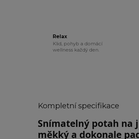
Relax
Klid, pohyb a domácí
wellness každý den.
Kompletní specifikace
Snímatelný potah na j
měkký a dokonale pa