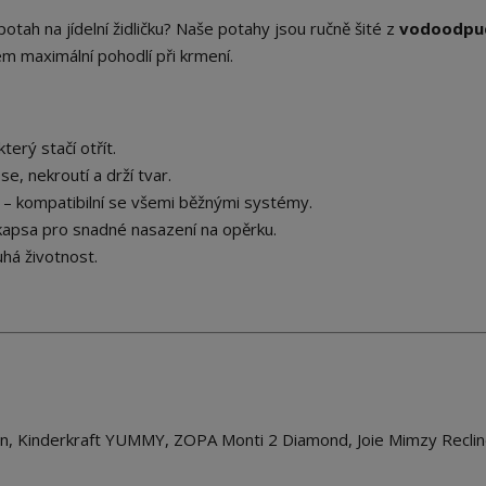
otah na jídelní židličku? Naše potahy jsou ručně šité z
vodoodpu
m maximální pohodlí při krmení.
ýhody
erý stačí otřít.
e, nekroutí a drží tvar.
– kompatibilní se všemi běžnými systémy.
 kapsa pro snadné nasazení na opěrku.
uhá životnost.
gn, Kinderkraft YUMMY, ZOPA Monti 2 Diamond, Joie Mimzy Recli