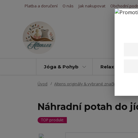
Platba a doručení
O nás
Jak nakupovat
Obchodní pod
Jóga & Pohyb
Relax & Úleva
Úvod
Altens originály & vybrané značky
Potahy 
Náhradní potah do jí
TOP produkt