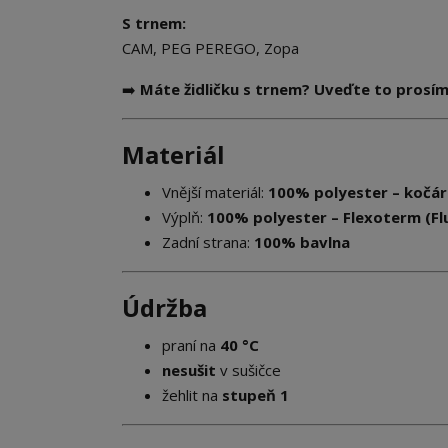
S trnem:
CAM, PEG PEREGO, Zopa
➡️
Máte židličku s trnem? Uveďte to prosí
Materiál
Vnější materiál:
100% polyester – kočár
Výplň:
100% polyester – Flexoterm (Fluf
Zadní strana:
100% bavlna
Údržba
praní na
40 °C
nesušit
v sušičce
žehlit na
stupeň 1