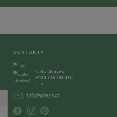
KONTAKTY
Světla Uhráková
+420 778 743 310
8-19
info@altens.cz