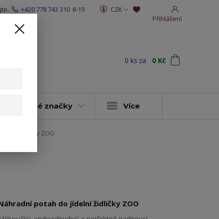
te.
+420 778 743 310
8-19
CZK
Přihlášení
0
ks
za
0 Kč
t
y & vybrané značky
Více
ídelní židličky ZOO
Náhradní potah do jídelní židličky ZOO
Měkoučký, vodoodpudivý a perfektně padnoucí