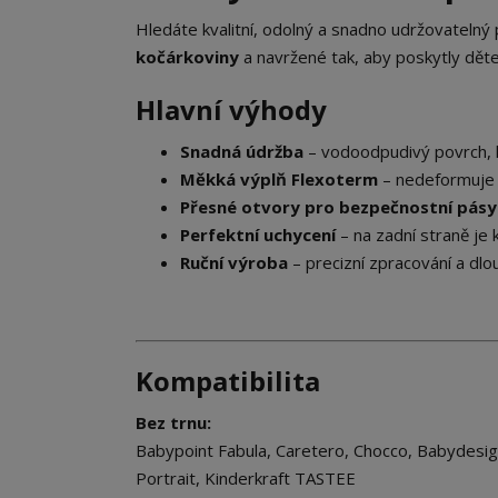
Hledáte kvalitní, odolný a snadno udržovatelný p
kočárkoviny
a navržené tak, aby poskytly děte
Hlavní v
Snadná údržba
– vodoodpudivý povrch, kt
Měkká výplň Flexoterm
– nedeformuje s
Přesné otvory pro bezpečnostní pásy
Perfektní uchycení
– na zadní straně je
Ruční výroba
– precizní zpracování a dlo
Kompatibilita
Bez trnu:
Babypoint Fabula, Caretero, Chocco, Babydesi
Portrait, Kinderkraft TASTEE