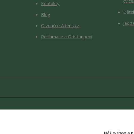
cviče
Kontakty
Děts
Blog
Jak z
O značce Altens.cz
Reklamace a Odstoupení
Copyright © 2026 Altens.cz. O
Náš e-shop a pa