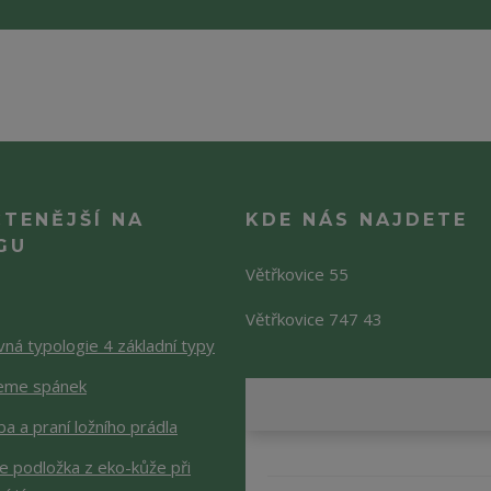
ČTENĚJŠÍ NA
KDE NÁS NAJDETE
GU
Větřkovice 55
Větřkovice 747 43
ná typologie 4 základní typy
jeme spánek
a a praní ložního prádla
je podložka z eko-kůže při