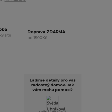
roba
Doprava ZDARMA
ky šité
od 1500Kč
Ladíme detaily pro váš
radostný domov. Jak
vám mohu pomoci?
,
Světla Uhráková