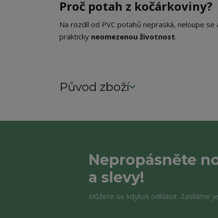
Proč potah z kočárkoviny?
Na rozdíl od PVC potahů nepraská, neloupe se 
prakticky
neomezenou životnost
.
Původ zboží
Nepropásněte no
a slevy!
Můžete se kdykoli odhlásit. Zasíláme j