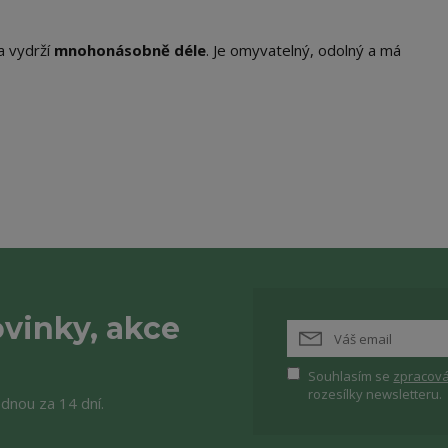
a vydrží
mnohonásobně déle
. Je omyvatelný, odolný a má
vinky, akce
Souhlasím se
zpracová
rozesílky newsletteru.
ednou za 14 dní.