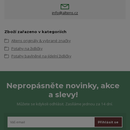
info@altens.cz
Zboží zařazeno v kategoriích
Altens originály & vybrané značky
Potahy na židličky
Potahy bavlněné na jídelní židličky
Nepropásněte novinky, akce
a slevy!
Můžete se kdykoli odhlásit. Zasíláme jednou za 14 dní.
Přihlásit se