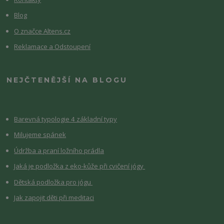
Blog
O značce Altens.cz
Reklamace a Odstoupení
NEJČTENĚJŠÍ NA BLOGU
Barevná typologie 4 základní typy
Milujeme spánek
Údržba a praní ložního prádla
Jaká je podložka z eko-kůže při cvičení jógy
Dětská podložka pro jógu
Jak zapojit děti při meditaci