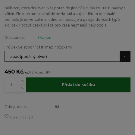
Měkkost, která drží tvar. Náš potah do jídelní židličky ze 100% bavlny s
všitým Flexotermem se nikdy nezkroutí a zajistí dětem dokonalé
pohodlí. Je univerzální, snadno se nasazuje a pasuje do všech typů
židliček. Poctivá česká práce pro vaše nejmenší.
celý popis
Dostupnost
Skladem
Průvlek ve spodní části mezi nožičkami
450 Kč
/
ks
372 Kč
bez DPH
Přidat do košíku
Číslo produktu:
92
Do oblíbených