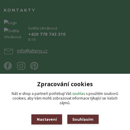
KONTAKTY
Světla Uhráková
+420 778 743 310
8-19
info@altens.cz
Zpracování cookies
Náš e-shop a partneři potřebují Váš
souhlas
s použitím souborů
Upravit sběr cookies.
cookies, aby Vám mohli zobrazovat informace týkající se Vašich
zájmů.
Copyright © 2026 Altens.cz. Obsah stránek je chráněn autorským zákonem.
Jakékoli užití obsahu bez souhlasu autora je zakázáno.
Nastavení
Souhlasím
Vytvořeno na
Eshop-rychle.cz