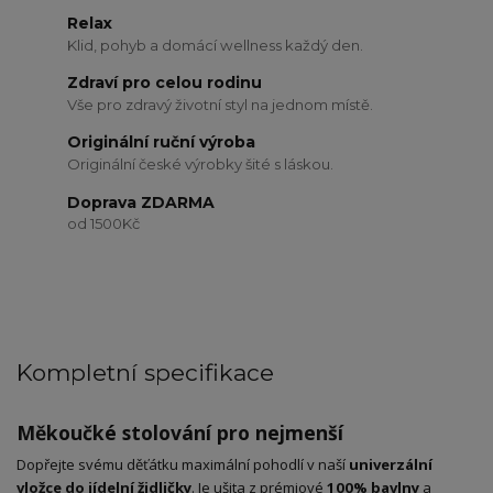
Relax
Klid, pohyb a domácí wellness každý den.
Zdraví pro celou rodinu
Vše pro zdravý životní styl na jednom místě.
Originální ruční výroba
Originální české výrobky šité s láskou.
Doprava ZDARMA
od 1500Kč
Kompletní specifikace
Měkoučké stolování pro nejmenší
Dopřejte svému děťátku maximální pohodlí v naší
univerzální
vložce do jídelní židličky
. Je ušita z prémiové
100% bavlny
a