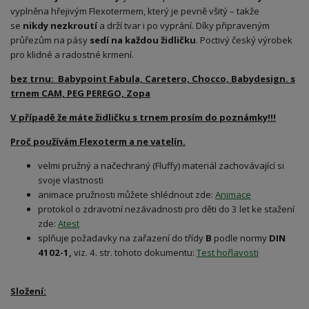
vyplněna hřejivým Flexotermem, který je pevně všitý – takže
se
nikdy nezkroutí
a drží tvar i po vyprání. Díky připraveným
průřezům na pásy
sedí na každou židličku
. Poctivý český výrobek
pro klidné a radostné krmení.
bez trnu: Babypoint Fabula, Caretero, Chocco, Babydesign. s
trnem CAM, PEG PEREGO, Zopa
V případě že máte židličku s trnem prosím do poznámky!!!
Proč používám Flexoterm a ne vatelín.
velmi pružný a načechraný (Fluffy) materiál zachovávající si
svoje vlastnosti
animace pružnosti můžete shlédnout zde:
Animace
protokol o zdravotní nezávadnosti pro děti do 3 let ke stažení
zde:
Atest
splňuje požadavky na zařazení do třídy
B
podle normy
DIN
4102-1,
viz. 4. str. tohoto dokumentu:
Test hořlavosti
Složení: