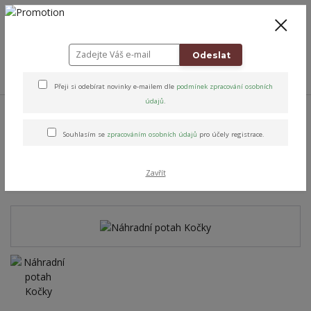
+420 778 743 310
8-19
CZK
0
0 Kč
Odeslat
Menu
Přeji si odebírat novinky e-mailem dle
podmínek zpracování osobních
údajů
.
Úvod
Altens originály & vybrané značky
Potahy na židličky
Potahy
bavlněné na jídelní židličky
Náhradní potah Kočky
Souhlasím se
zpracováním osobních údajů
pro účely registrace.
Náhradní potah Kočky
Zavřít