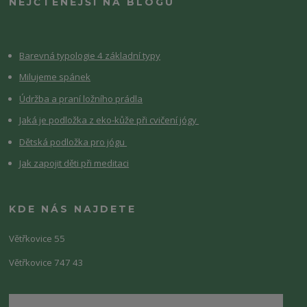
NEJČTENĚJŠÍ NA BLOGU
Barevná typologie 4 základní typy
Milujeme spánek
Údržba a praní ložního prádla
Jaká je podložka z eko-kůže při cvičení jógy
Dětská podložka pro jógu
Jak zapojit děti při meditaci
KDE NÁS NAJDETE
Větřkovice 55
Větřkovice 747 43