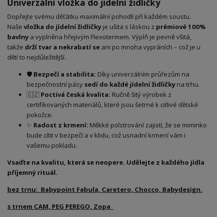
Univerzální vložka do jídelní židličky
Dopřejte svému děťátku maximální pohodlí při každém soustu.
Naše
vložka do jídelní židličky
je ušita s láskou z
prémiové 100%
bavlny
a vyplněna hřejivým Flexotermem. Výplň je pevně všitá,
takže
drží tvar a nekrabatí se
ani po mnoha vypráních – což je u
dětí to nejdůležitější.
🛡️
Bezpečí a stabilita:
Díky univerzálním průřezům na
bezpečnostní pásy
sedí do každé jídelní židličky
na trhu.
🇨🇿
Poctivá česká kvalita:
Ručně šitý výrobek z
certifikovaných materiálů, které jsou šetrné k citlivé dětské
pokožce.
✨
Radost z krmení:
Měkké polstrování zajistí, že se miminko
bude cítit v bezpečí a v klidu, což usnadní krmení vám i
vašemu pokladu.
Vsaďte na kvalitu, která se neopere. Udělejte z každého jídla
příjemný rituál.
bez trnu: Babypoint Fabula, Caretero, Chocco, Babydesign.
s trnem CAM, PEG PEREGO, Zopa