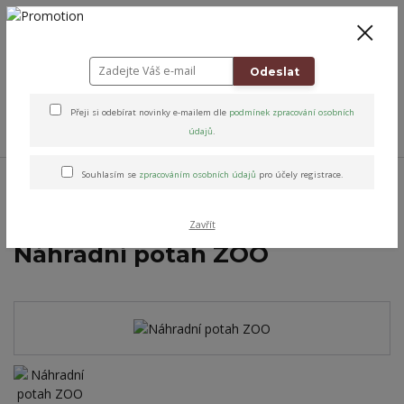
+420 778 743 310
8-19
CZK
0
0 Kč
Odeslat
Přeji si odebírat novinky e-mailem dle
podmínek zpracování osobních
Menu
údajů
.
Úvod
Altens originály & vybrané značky
Potahy na židličky
Potahy
Souhlasím se
zpracováním osobních údajů
pro účely registrace.
bavlněné na jídelní židličky
Náhradní potah ZOO
Zavřít
Náhradní potah ZOO