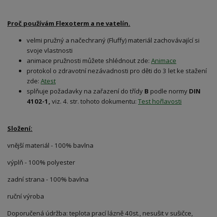
Proč používám Flexoterm a ne vatelín.
velmi pružný a načechraný (Fluffy) materiál zachovávající si
svoje vlastnosti
animace pružnosti můžete shlédnout zde:
Animace
protokol o zdravotní nezávadnosti pro děti do 3 let ke stažení
zde:
Atest
splňuje požadavky na zařazení do třídy
B
podle normy
DIN
4102-1,
viz. 4. str. tohoto dokumentu:
Test hořlavosti
Složení:
vnější materiál - 100% bavlna
výplň - 100% polyester
zadní strana - 100% bavlna
ruční výroba
Doporučená údržba: teplota prací lázně 40st., nesušit v sušičce,