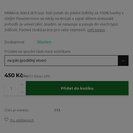
Měkkost, která drží tvar. Náš potah do jídelní židličky ze 100% bavlny s
všitým Flexotermem se nikdy nezkroutí a zajistí dětem dokonalé
pohodlí. Je univerzální, snadno se nasazuje a pasuje do všech typů
židliček. Poctivá česká práce pro vaše nejmenší.
celý popis
Dostupnost
Skladem
Průvlek ve spodní části mezi nožičkami
450 Kč
/
ks
372 Kč
bez DPH
Přidat do košíku
Číslo produktu:
113
Do oblíbených