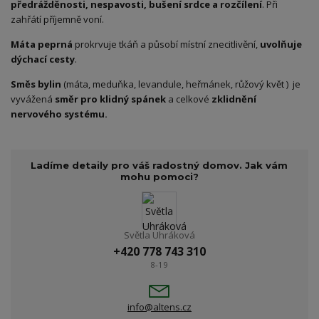
předrážděnosti, nespavosti, bušení s
rdce a rozčílení
. Při
zahřátí příjemně voní.
Máta peprná
prokrvuje tkáň a působí místní znecitlivění,
uvolňuje
dýchací cesty
.
Směs bylin
(máta, meduňka, levandule, heřmánek, růžový květ ) je
vyvážená
směr pro klidný spánek
a celkové
zklidnění
nervového systému.
Ladíme detaily pro váš radostný domov. Jak vám
mohu pomoci?
Světla Uhráková
+420 778 743 310
8-19
info@altens.cz