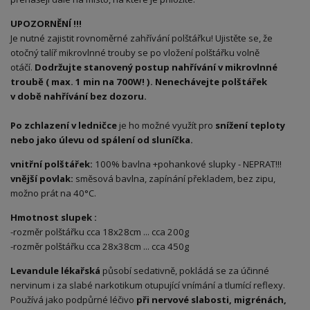
UPOZORNĚNÍ !!!
Je nutné zajistit rovnoměrné zahřívání polštářku! Ujistěte se, že
otočný talíř mikrovlnné trouby se po vložení polštářku volně
otáčí.
Dodržujte stanovený postup nahřívání v mikrovlnné
troubě ( max. 1 min na 700W! ). Nenechávejte polštářek
v době nahřívání bez dozoru.
Po zchlazení v ledničce
je ho možné využít pro
snížení teploty
nebo jako úlevu od spálení od sluníčka.
vnitřní polštářek:
100% bavlna +pohankové slupky - NEPRAT!!!
vnější povlak:
směsová bavlna, zapínání překladem, bez zipu,
možno prát na 40°C.
Hmotnost slupek :
-rozměr polštářku cca 18x28cm ... cca 200g
-rozměr polštářku cca 28x38cm ... cca 450g
Levandule lékařská
působí sedativně, pokládá se za účinné
nervinum i za slabé narkotikum otupující vnímání a tlumící reflexy.
Používá jako podpůrné léčivo
při nervové slabosti, migrénách,