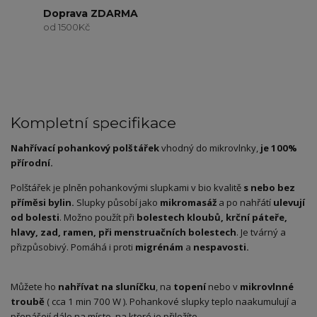
Doprava ZDARMA
od 1500Kč
Kompletní specifikace
Nahřívací pohankový polštářek
vhodný do mikrovlnky,
je 100%
přírodní.
Polštářek je plněn pohankovými slupkami v bio kvalitě
s nebo bez
příměsi bylin.
Slupky působí jako
mikromasáž
a po nahřátí
ulevují
od bolesti
. Možno použít při
bolestech kloubů, krční páteře,
hlavy, zad, ramen, při menstruačních bolestech
. Je tvárný a
přizpůsobivý. Pomáhá i proti
migrénám
a
nespavosti.
Můžete ho
nahřívat na sluníčku
, na
topení
nebo v
mikrovlnné
troubě
( cca 1 min 700 W ). Pohankové slupky teplo naakumulují a
přenášejí dále na místo, na které je přiložíte.