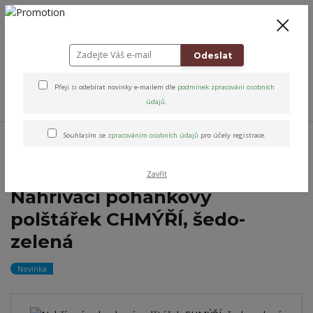
+420 778 743 310
8-19
CZK
0
0 Kč
Odeslat
Přeji si odebírat novinky e-mailem dle
podmínek zpracování osobních
Menu
údajů
.
Úvod
Relax & Úleva
Relaxační nahřívací polštářky
Pohankové
Souhlasím se
zpracováním osobních údajů
pro účely registrace.
Nahřívací pohankový polštářek CHMÝŘÍ, šedo-zelená
Zavřít
Nahřívací pohankový
polštářek CHMÝŘÍ, šedo-
zelená
Novinka