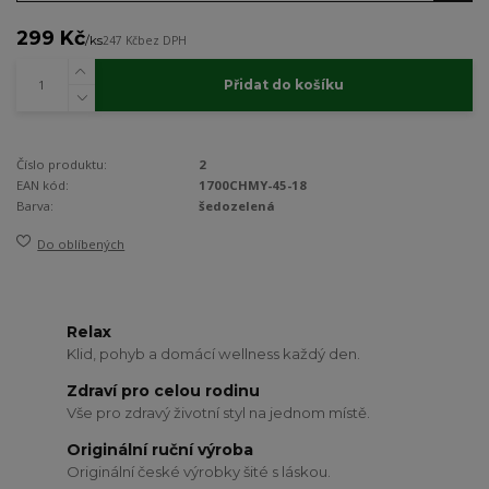
299 Kč
/
ks
247 Kč
bez DPH
Přidat do košíku
Číslo produktu:
2
EAN kód:
1700CHMY-45-18
Barva:
šedozelená
Do oblíbených
Relax
Klid, pohyb a domácí wellness každý den.
Zdraví pro celou rodinu
Vše pro zdravý životní styl na jednom místě.
Originální ruční výroba
Originální české výrobky šité s láskou.