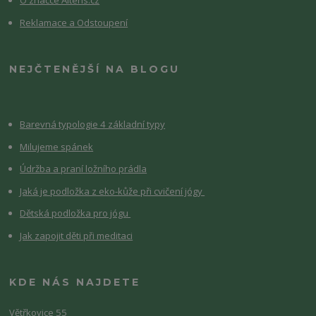
O značce Altens.cz
Reklamace a Odstoupení
NEJČTENĚJŠÍ NA BLOGU
Barevná typologie 4 základní typy
Milujeme spánek
Údržba a praní ložního prádla
Jaká je podložka z eko-kůže při cvičení jógy
Dětská podložka pro jógu
Jak zapojit děti při meditaci
KDE NÁS NAJDETE
Větřkovice 55