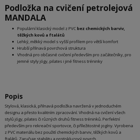
Podložka na cvičení petrolejová
MANDALA
Populární klasický model z PVC
bez chemických barviv,
těžkých kovů a ftalátů
Lehký, měkký model s vyšší profilem pro větší komfort
Hrubší přilnavá povrchová struktura
Vhodná pro občasné cvičení především pro začátečníky, pro
jemné styly jógy, pilates i jiné fitness tréninky
Popis
Stylová, klasická, přilnavá podložka navržená v jednoduchém
designu a přesto kvalitním zpracování. Vhodná na cvičení všech
stylů jógy, pilates či různých druhů fitness tréninků. Perfektní
především pro rekreační sportovce, či příležitostné jogíny. Vyrobena
z PVC materiálu bez použití chemických barviv, těžkých kovů a
ftalátů. Zaručuje stabilitu a protiskluzový povrch.