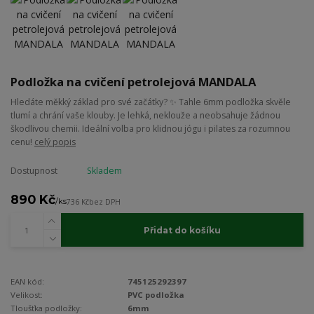
Podložka na cvičení petrolejová MANDALA
Hledáte měkký základ pro své začátky? ✨ Tahle 6mm podložka skvěle
tlumí a chrání vaše klouby. Je lehká, neklouže a neobsahuje žádnou
škodlivou chemii. Ideální volba pro klidnou jógu i pilates za rozumnou
cenu!
celý popis
Dostupnost
Skladem
890 Kč
/
ks
736 Kč
bez DPH
Přidat do košíku
EAN kód:
745125292397
Velikost:
PVC podložka
Tloušťka podložky:
6mm