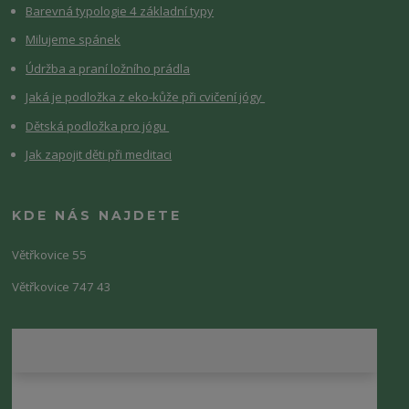
Barevná typologie 4 základní typy
Milujeme spánek
Údržba a praní ložního prádla
Jaká je podložka z eko-kůže při cvičení jógy
Dětská podložka pro jógu
Jak zapojit děti při meditaci
KDE NÁS NAJDETE
Větřkovice 55
Větřkovice 747 43