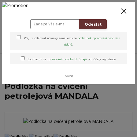
+420 778 743 310
8-19
CZK
0
0 Kč
Odeslat
Přeji si odebírat novinky e-mailem dle
podmínek zpracování osobních
Menu
údajů
.
Úvod
Jóga & Pohyb
Podložky na jógu
Podložka na jógu pro
Souhlasím se
zpracováním osobních údajů
pro účely registrace.
začátečníky
Podložka PVC
Podložka na cvičení petrolejová MANDALA
Zavřít
Podložka na cvičení
petrolejová MANDALA