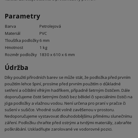
Parametry
Barva
Petrolejová
Materiál
PVC
Tloušťka podložky
6 mm
Hmotnost
1 kg
Rozměr podložky
1830 x 610 x 6 mm
Údržba
Díky použití přírodních barev se může stát, že podložka před prvním
použitím lehce špiní, prosíme před prvním použitím o důkladné
setření a očištění vlhkým hadříkem, případně šetrným čističem. Dále
doporučujeme čistit šetrnými čističi bez bělidel či speciálními čističi na
jóga podložky a vlažnou vodou. Není určena pro praní v pračce či
sušení v sušičce. Vhodné sušit volně zavěšenou v prostoru.
Nedoporučujeme vystavovat dlouhodobějšímu přímému slunečnímu
záření. Podložku chraňte před ostrými a tvrdými materiály, zabraňte
poškrábání. Uskladňujte zarolované ve vodorovné pozici.