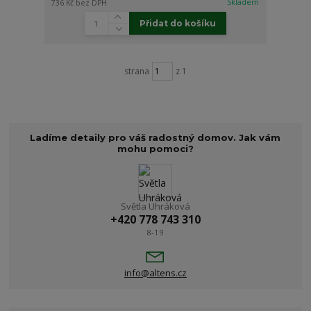
Skladem
736 Kč
bez DPH
Přidat do košíku
strana
z 1
Ladíme detaily pro váš radostný domov. Jak vám
mohu pomoci?
Světla Uhráková
+420 778 743 310
8-19
info@altens.cz