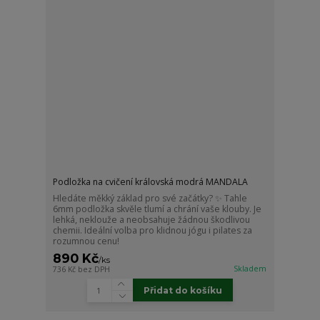
Podložka na cvičení královská modrá MANDALA
Hledáte měkký základ pro své začátky? ✨ Tahle
6mm podložka skvěle tlumí a chrání vaše klouby. Je
lehká, neklouže a neobsahuje žádnou škodlivou
chemii. Ideální volba pro klidnou jógu i pilates za
rozumnou cenu!
890 Kč
/
ks
Skladem
736 Kč
bez DPH
Přidat do košíku