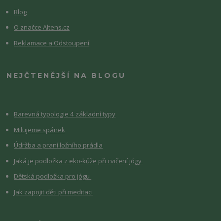
Blog
O značce Altens.cz
Reklamace a Odstoupení
NEJČTENĚJŠÍ NA BLOGU
Barevná typologie 4 základní typy
Milujeme spánek
Údržba a praní ložního prádla
Jaká je podložka z eko-kůže při cvičení jógy
Dětská podložka pro jógu
Jak zapojit děti při meditaci