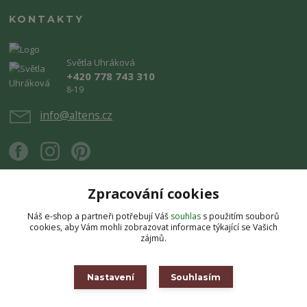
KONTAKTY
Světla Uhráková
+420 778 743 310
8-19
info@altens.cz
Zpracování cookies
Náš e-shop a partneři potřebují Váš
souhlas
s použitím souborů
Upravit sběr cookies.
cookies, aby Vám mohli zobrazovat informace týkající se Vašich
zájmů.
Copyright © 2026 Altens.cz. Obsah stránek je chráněn autorským zákonem.
Jakékoli užití obsahu bez souhlasu autora je zakázáno.
Nastavení
Souhlasím
Vytvořeno na
Eshop-rychle.cz