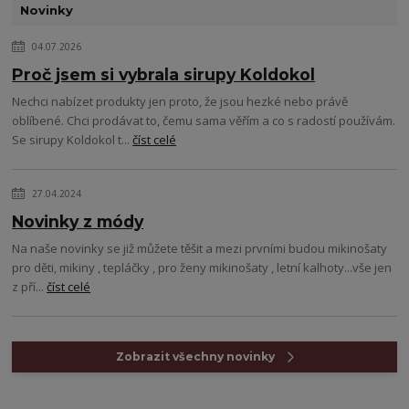
Novinky
04.07.2026
Proč jsem si vybrala sirupy Koldokol
Nechci nabízet produkty jen proto, že jsou hezké nebo právě
oblíbené. Chci prodávat to, čemu sama věřím a co s radostí používám.
Se sirupy Koldokol t...
číst celé
27.04.2024
Novinky z módy
Na naše novinky se již můžete těšit a mezi prvními budou mikinošaty
pro děti, mikiny , tepláčky , pro ženy mikinošaty , letní kalhoty...vše jen
z pří...
číst celé
Zobrazit všechny novinky