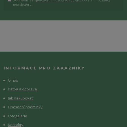
Souhlasím se
zpracováním osobních údajů
za účelem rozesílky
newsletteru.
INFORMACE PRO ZÁKAZNÍKY
O nás
Patba a doprava
Jak nakupovat
Obchodní podmínky
Fotogalerie
Kontakty