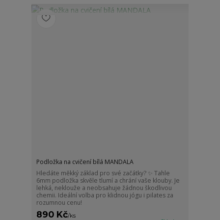
Podložka na cvičení bílá MANDALA
Hledáte měkký základ pro své začátky? ✨ Tahle
6mm podložka skvěle tlumí a chrání vaše klouby. Je
lehká, neklouže a neobsahuje žádnou škodlivou
chemii. Ideální volba pro klidnou jógu i pilates za
rozumnou cenu!
890 Kč
/
ks