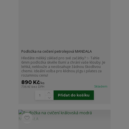
Podložka na cvičení petrolejová MANDALA
Hledáte měkký základ pro své začátky? ✨ Tahle
6mm podložka skvěle tlumí a chrání vaše klouby. Je
lehká, neklouže a neobsahuje žádnou škodlivou
chemii. Ideální volba pro klidnou jógu i pilates za
rozumnou cenu!
890 Kč
/
ks
Skladem
736 Kč
bez DPH
Přidat do košíku