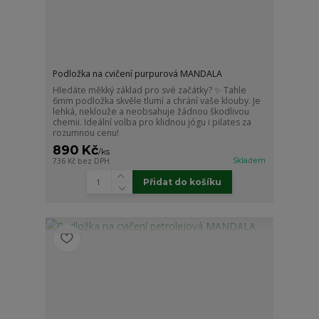
Podložka na cvičení purpurová MANDALA
Hledáte měkký základ pro své začátky? ✨ Tahle
6mm podložka skvěle tlumí a chrání vaše klouby. Je
lehká, neklouže a neobsahuje žádnou škodlivou
chemii. Ideální volba pro klidnou jógu i pilates za
rozumnou cenu!
890 Kč
/
ks
Skladem
736 Kč
bez DPH
Přidat do košíku